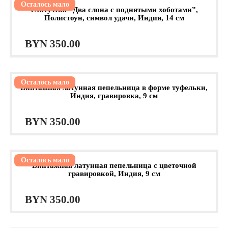
Осталось мало
Статуэтка “Два слона с поднятыми хоботами”,
BYN 820.00.
Полистоун, символ удачи, Индия, 14 см
BYN
350.00
Осталось мало
Винтажная латунная пепельница в форме туфельки,
Индия, гравировка, 9 см
BYN
350.00
Осталось мало
Винтажная латунная пепельница с цветочной
гравировкой, Индия, 9 см
BYN
350.00