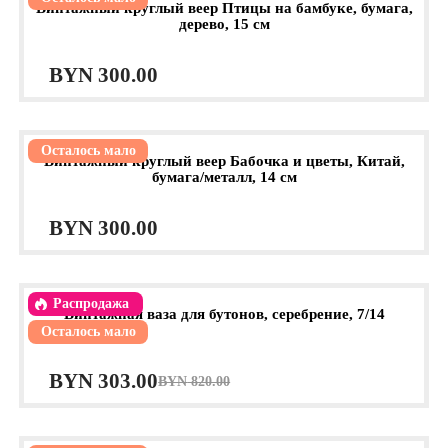
Винтажный круглый веер Птицы на бамбуке, бумага,
дерево, 15 см
BYN
300.00
Осталось мало
Винтажный круглый веер Бабочка и цветы, Китай,
бумага/металл, 14 см
BYN
300.00
Распродажа
Винтажная ваза для бутонов, серебрение, 7/14
Осталось мало
Первоначальная
Текущая
BYN
303.00
BYN
820.00
цена
цена:
составляла
BYN 303.00.