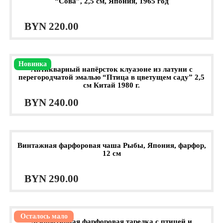
“Сова”, 2,5 см, Япония, 1965 год
BYN
220.00
Новинка
Антикварный напёрсток клуазоне из латуни с
перегородчатой эмалью “Птица в цветущем саду” 2,5
см Китай 1980 г.
BYN
240.00
Винтажная фарфоровая чаша Рыбы, Япония, фарфор,
12 см
BYN
290.00
Осталось мало
Декоративная фарфоровая тарелка с птицей и