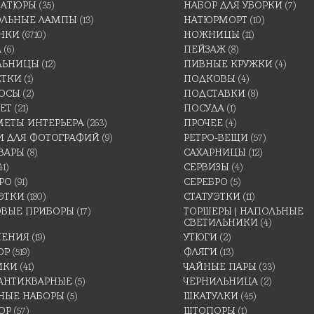
АТЮРЫ
(35)
НАБОР ДЛЯ УБОРКИ
(7)
ОЛЬНЫЕ ЛАМПЫ
(13)
НАТЮРМОРТ
(10)
НКИ
(6710)
НОЖНИЦЫ
(11)
А
(6)
ПЕЙЗАЖ
(8)
ЛЬНИЦЫ
(12)
ПИВНЫЕ КРУЖКИ
(4)
ЕТКИ
(1)
ПОДКОВЫ
(4)
ОСЫ
(2)
ПОДСТАВКИ
(8)
ЕТ
(21)
ПОСУДА
(1)
МЕТЫ ИНТЕРЬЕРА
(263)
ПРОЧЕЕ
(4)
И ДЛЯ ФОТОГРАФИЙ
(9)
РЕТРО-ВЕЩИ
(57)
ВАРЫ
(8)
САХАРНИЦЫ
(12)
41)
СЕРВИЗЫ
(4)
РО
(91)
СЕРЕБРО
(5)
ЭТКИ
(180)
СТАТУЭТКИ
(11)
ОВЫЕ ПРИБОРЫ
(17)
ТОРШЕРЫ | НАПОЛЬНЫЕ
СВЕТИЛЬНИКИ
(4)
ШЕНИЯ
(19)
УТЮГИ
(2)
ОР
(519)
ФЛЯГИ
(13)
ИКИ
(41)
ЧАЙНЫЕ ПАРЫ
(33)
 АНТИКВАРНЫЕ
(5)
ЧЕРНИЛЬНИЦА
(2)
НЫЕ НАБОРЫ
(5)
ШКАТУЛКИ
(45)
ОР
(57)
ШТОПОРЫ
(1)