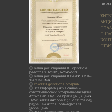
ЭКРА
ХИТЫ
АКЦИ
ОПЛА
О НА
КОНТ
ОТЗЫ
⦿ Дата регистрации в Торговом
реестре 16.12.2025, №76452223
⦿ Дата регистрации в БелГИЭ 2019-
10-07 №158994
⦿
Условия договора оферты
⦿ Вся информация на сайте –
собственность интернет-магазина
Antikbelarus.by. Все права защищены.
Публикация информации с сайта без
разрешения правообладателя
запрещена.