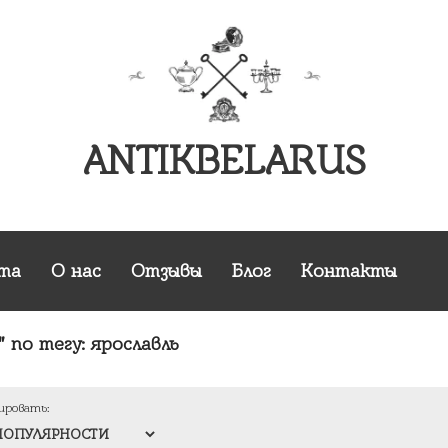
ANTIKBELARUS
та
О нас
Отзывы
Блог
Контакты
 по тегу:
ярославль
ировать: