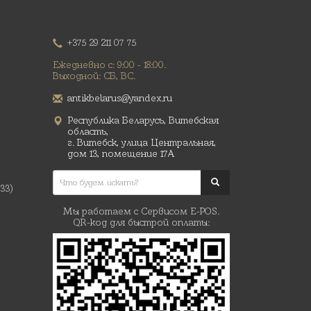
+375 29 211 07 75
Ежедневно с: 9:00 - 18:00.
Выходной: СБ, ВС.
antikbelarus@yandex.ru
Республика Беларусь, Витебская
область,
г. Витебск, улица Центральная,
дом 13, помещение 17А
(33)
Мы работаем с Сервисом E-POS.
QR-код для быстрой оплаты: