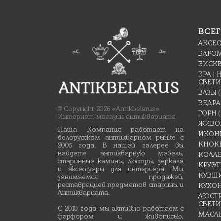
ВСЕГ
АКСЕ
БАРО
БИСК
БРА |
СВЕТ
ВАЗЫ
ВЕДРА
© Copyright 2026 «Antikbelarus»
ГОРН
(
Интернет-магазин антиквариата
ЖИВО
Наша Компания работает на
ИКОН
белорусском антикварном рынке с
КНОК
2005 года. В нашей галерее вы
найдете антикварную мебель,
КОЛЛ
старинные камины, люстры, зеркала
КРУЭ
и аксессуары для интерьера. Мы
КУВШ
занимаемся продажей,
реставрацией предметов старины и
КУХО
Антиквариата.
ЛЮСТР
СВЕТ
С 2010 года мы активно работаем с
МАСЛ
фарфором и живописью,