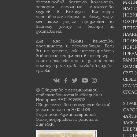
сформировав богатую коллекцию,
МИНИ
которая наполнила множество
НАСТ
музеев в Беларуси. Благодаря
НОВИ
партнёрским связям по всему миру,
мы ищем редкие предметы по
ОХОТ
вашему заказу и быстро их
ПЕПЕ
доставляем.
ПЛАК
ПОДН
Для нас важны качество,
подлинность и обслуживание. Если
ПОРТР
вы не знаете, как интегрировать
ПРЕД
выбранные предметы в интерьер —
РАМК
наши архитекторы и декораторы
помогут реализовать любой дизайн-
САМО
проект.
СВЕТ
(
СЕРЕБ
СТАТУ
⦿ Общество с ограниченной
СТОЛ
ответственностью «Усадьба и
История» УНП 391866832
УКРА
Свидетельство о государственной
регистрации от 30.10.2025
ФАРФ
Выданного Администрацией
ЧАЙН
Железнодорожного района г.
ЧАСЫ
Витебск.
ШВЕЙ
ШТОП