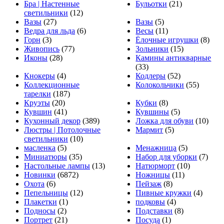
Бра | Настенные
Бульотки
(21)
светильники
(12)
Вазы
(27)
Вазы
(5)
Ведра для льда
(6)
Весы
(11)
Горн
(3)
Ёлочные игрушки
(8)
Живопись
(77)
Зольники
(15)
Иконы
(28)
Камины антикварные
(33)
Кнокеры
(4)
Кодлеры
(52)
Коллекционные
Колокольчики
(55)
тарелки
(187)
Круэты
(20)
Кубки
(8)
Кувшин
(41)
Кувшины
(5)
Кухонный декор
(389)
Ложка для обуви
(10)
Люстры | Потолочные
Мармит
(5)
светильники
(10)
масленка
(5)
Менажница
(5)
Миниатюры
(35)
Набор для уборки
(7)
Настольные лампы
(13)
Натюрморт
(10)
Новинки
(6872)
Ножницы
(11)
Охота
(6)
Пейзаж
(8)
Пепельницы
(12)
Пивные кружки
(4)
Плакетки
(1)
подковы
(4)
Подносы
(2)
Подставки
(8)
Портрет
(21)
Посуда
(1)