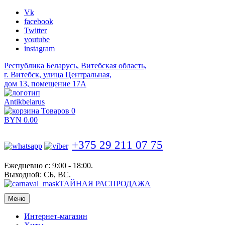
Vk
facebook
Twitter
youtube
instagram
Республика Беларусь, Витебская область,
г. Витебск, улица Центральная,
дом 13, помещение 17А
Antikbelarus
Товаров 0
BYN
0.00
+375 29 211 07 75
Ежедневно с: 9:00 - 18:00.
Выходной: СБ, ВС.
ТАЙНАЯ РАСПРОДАЖА
Меню
Интернет-магазин