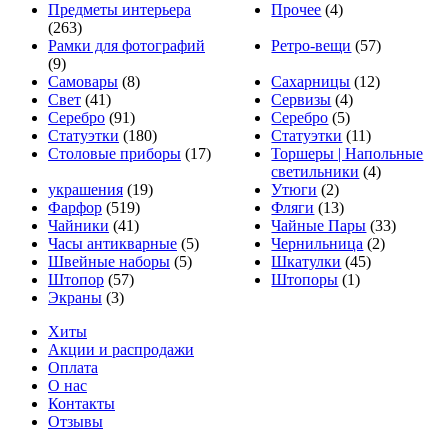
Предметы интерьера
Прочее
(4)
(263)
Рамки для фотографий
Ретро-вещи
(57)
(9)
Самовары
(8)
Сахарницы
(12)
Свет
(41)
Сервизы
(4)
Серебро
(91)
Серебро
(5)
Статуэтки
(180)
Статуэтки
(11)
Столовые приборы
(17)
Торшеры | Напольные
светильники
(4)
украшения
(19)
Утюги
(2)
Фарфор
(519)
Фляги
(13)
Чайники
(41)
Чайные Пары
(33)
Часы антикварные
(5)
Чернильница
(2)
Швейные наборы
(5)
Шкатулки
(45)
Штопор
(57)
Штопоры
(1)
Экраны
(3)
Хиты
Акции и распродажи
Оплата
О нас
Контакты
Отзывы