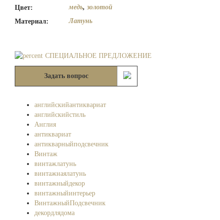
медь
,
золотой
Цвет:
Латунь
Материал:
СПЕЦИАЛЬНОЕ ПРЕДЛОЖЕНИЕ
Задать вопрос
английскийантиквариат
английскийстиль
Англия
антиквариат
антикварныйподсвечник
Винтаж
винтажлатунь
винтажнаялатунь
винтажныйдекор
винтажныйинтерьер
ВинтажныйПодсвечник
декордлядома