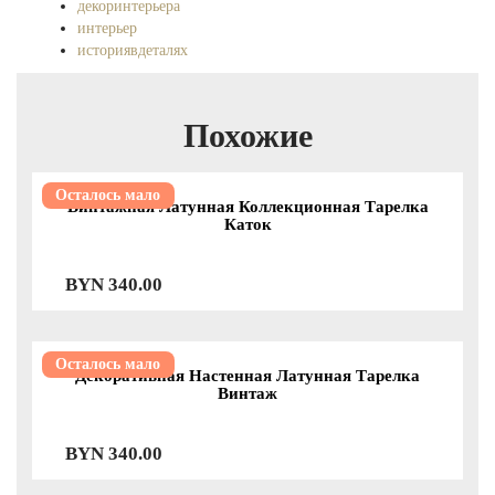
декоринтерьера
интерьер
историявдеталях
историядома
КлассическийДекор
коллекция
Похожие
латунь
подарокколлекционеру
подсвечник
Осталось мало
Винтажная Латунная Коллекционная Тарелка
ретро
Каток
ретроподсвечник
ретростиль
роскошь
BYN
340.00
СтаринныйДекор
стильвинтаж
уникальныйдекор
Элегантность
Осталось мало
Декоративная Настенная Латунная Тарелка
Винтаж
BYN
340.00