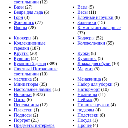
светильники
(12)
Вазы
(27)
Вазы
(5)
Ведра для льда
(6)
Весы
(11)
Горн
(3)
Ёлочные игрушки
(8)
Живопись
(77)
Зольники
(15)
Иконы
(28)
Камины антикварные
(33)
Кнокеры
(4)
Кодлеры
(52)
Коллекционные
Колокольчики
(55)
тарелки
(187)
Круэты
(20)
Кубки
(8)
Кувшин
(41)
Кувшины
(5)
Кухонный декор
(389)
Ложка для обуви
(10)
Люстры | Потолочные
Мармит
(5)
светильники
(10)
масленка
(5)
Менажница
(5)
Миниатюры
(35)
Набор для уборки
(7)
Настольные лампы
(13)
Натюрморт
(10)
Новинки
(6872)
Ножницы
(11)
Охота
(6)
Пейзаж
(8)
Пепельницы
(12)
Пивные кружки
(4)
Плакетки
(1)
подковы
(4)
Подносы
(2)
Подставки
(8)
Портрет
(21)
Посуда
(1)
Предметы интерьера
Прочее
(4)