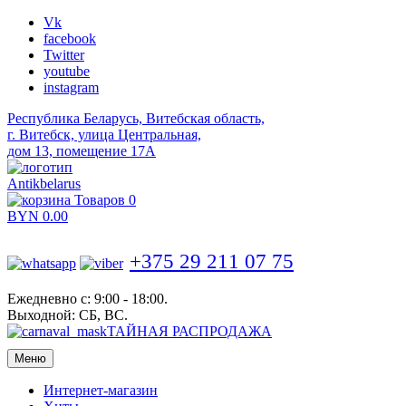
Vk
facebook
Twitter
youtube
instagram
Республика Беларусь, Витебская область,
г. Витебск, улица Центральная,
дом 13, помещение 17А
Antikbelarus
Товаров 0
BYN
0.00
+375 29 211 07 75
Ежедневно с: 9:00 - 18:00.
Выходной: СБ, ВС.
ТАЙНАЯ РАСПРОДАЖА
Меню
Интернет-магазин