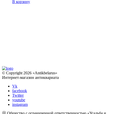
В корзину
© Copyright 2026 «Antikbelarus»
Интернет-магазин антиквариата
Vk
facebook
Twitter
youtube
instagram
⦿ Общество с ограниченной ответственностью «Усадьба и