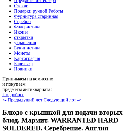
Предметы интерьера
Стекло
Подарки ручной Работы
Фурнитура старинная
Серебро
Фалеристика
Иконы
открытки
украшения
Букинистика
Монеты
Картография
Барельеф
Новинки
Принимаем на комиссию
и покупаем
предметы антиквариата!
Подробнее
<- Предыдущий лот
Следующий лот ->
Блюдо с крышкой для подачи вторых
блюд. Мармит. WARRANTED HARD
SOLDERED. Серебрение. Англия