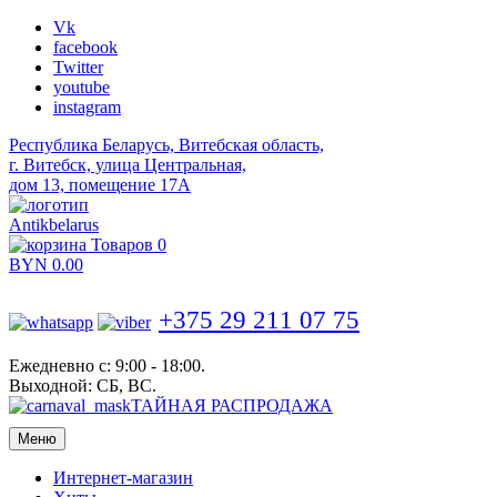
Vk
facebook
Twitter
youtube
instagram
Республика Беларусь, Витебская область,
г. Витебск, улица Центральная,
дом 13, помещение 17А
Antikbelarus
Товаров 0
BYN
0.00
+375 29 211 07 75
Ежедневно с: 9:00 - 18:00.
Выходной: СБ, ВС.
ТАЙНАЯ РАСПРОДАЖА
Меню
Интернет-магазин