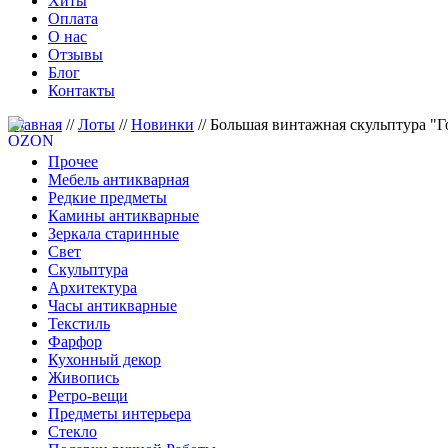
Хиты
Оплата
О нас
Отзывы
Блог
Контакты
Главная
//
Лоты
//
Новинки
//
Большая винтажная скульптура "Г
Прочее
Мебель антикварная
Редкие предметы
Камины антикварные
Зеркала старинные
Свет
Скульптура
Архитектура
Часы антикварные
Текстиль
Фарфор
Кухонный декор
Живопись
Ретро-вещи
Предметы интерьера
Стекло