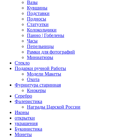
Вазы
Кувшины
Подставки
Подносы
Статуэтки
Колокольчики
Панно | Гобелены
Часы
Пепельницы
Рамки для фотографий
Миниатюры
Стекло
Подарки ручной Работы
Модели Макеты
Охота
Фурнитура старинная
Кнокеры
Серебро
Фалеристика
Награды Царской России
Иконы
открытки
украшения
Букинистика
Монеты