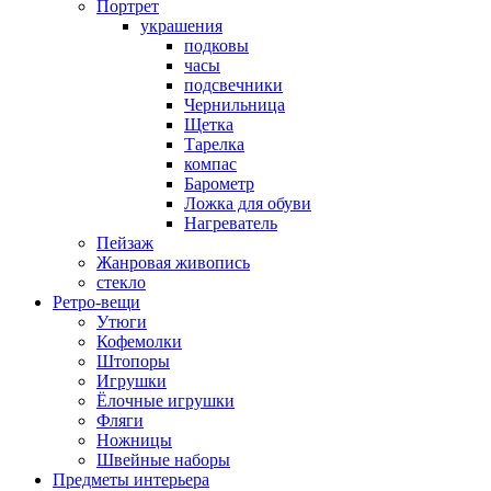
Портрет
украшения
подковы
часы
подсвечники
Чернильница
Щетка
Тарелка
компас
Барометр
Ложка для обуви
Нагреватель
Пейзаж
Жанровая живопись
стекло
Ретро-вещи
Утюги
Кофемолки
Штопоры
Игрушки
Ёлочные игрушки
Фляги
Ножницы
Швейные наборы
Предметы интерьера