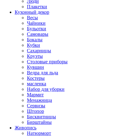
Люди
Плакетки
Кухонный декор
Весы
Чайники
Бульотки
Самовары
Бокалы
Кубки
Сахарницы
Круэты
Столовые приборы
Кувшин
Ведра для льда
Костеры
масленка
Набор для уборки
Мармит
Менажница
Сервизы
Штопор
Бисквитницы
Бирштайны
Живопись
Натюрморт