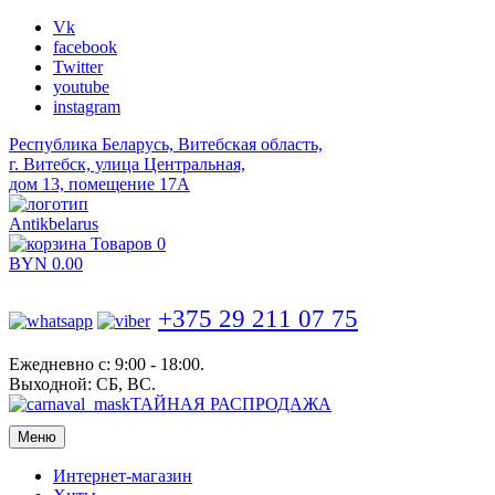
Vk
facebook
Twitter
youtube
instagram
Республика Беларусь, Витебская область,
г. Витебск, улица Центральная,
дом 13, помещение 17А
Antikbelarus
Товаров 0
BYN
0.00
+375 29 211 07 75
Ежедневно с: 9:00 - 18:00.
Выходной: СБ, ВС.
ТАЙНАЯ РАСПРОДАЖА
Меню
Интернет-магазин