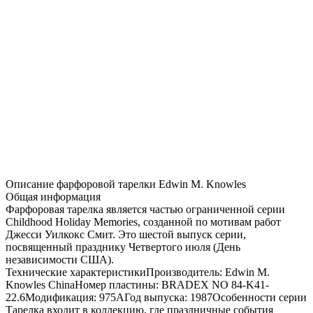
Распродажа
Описание фарфоровой тарелки Edwin M. Knowles
Общая информация
Фарфоровая тарелка является частью ограниченной серии
Childhood Holiday Memories, созданной по мотивам работ
Джесси Уилкокс Смит. Это шестой выпуск серии,
посвященный празднику Четвертого июля (День
независимости США).
Технические характеристикиПроизводитель: Edwin M.
Knowles ChinaНомер пластины: BRADEX NO 84-K41-
22.6Модификация: 975AГод выпуска: 1987Особенности серии
Тарелка входит в коллекцию, где праздничные события