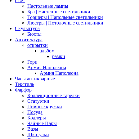
Свет
Настольные лампы
Бра | Настенные светильники
Торшеры | Напольные светильники
Люстры | Потолочные светильники
Скульптура
Бюсты
Архитектура
открытки
альбом
рамки
Горн
Армия Наполеона
Армия Наполеона
Часы антикварные
Текстиль
Фарфор
Коллекционные тарелки
Статуэтки
Пивные кружки
Посуда
Кодлеры
Чайные Пары
Вазы
Шкатулки