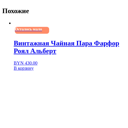
ПраздничныеТрадиции
праздничныйдекор
Похожие
СемейныеТрадиции
СобираниеКоллекций
СобраниеИскусства
США
Осталось мало
фарфор
фарфоровая_посуда
фарфороваятарелка
Винтажная Чайная Пара Фарфор
ХудожественнаяАкадемия
Роял Альберт
ЧетвёртоеИюля
BYN
430.00
В корзину