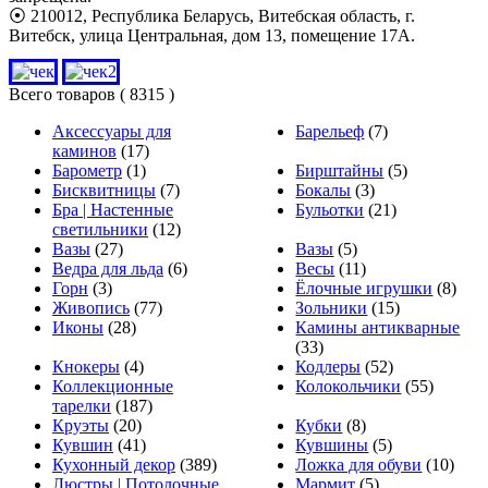
⦿ 210012, Республика Беларусь, Витебская область, г.
Витебск, улица Центральная, дом 13, помещение 17А.
Всего товаров
( 8315 )
Аксессуары для
Барельеф
(7)
каминов
(17)
Барометр
(1)
Бирштайны
(5)
Бисквитницы
(7)
Бокалы
(3)
Бра | Настенные
Бульотки
(21)
светильники
(12)
Вазы
(27)
Вазы
(5)
Ведра для льда
(6)
Весы
(11)
Горн
(3)
Ёлочные игрушки
(8)
Живопись
(77)
Зольники
(15)
Иконы
(28)
Камины антикварные
(33)
Кнокеры
(4)
Кодлеры
(52)
Коллекционные
Колокольчики
(55)
тарелки
(187)
Круэты
(20)
Кубки
(8)
Кувшин
(41)
Кувшины
(5)
Кухонный декор
(389)
Ложка для обуви
(10)
Люстры | Потолочные
Мармит
(5)