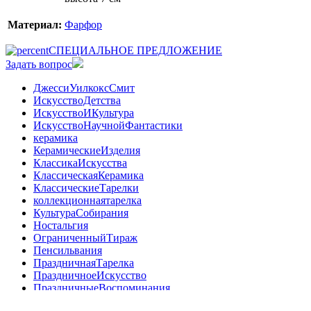
Материал:
Фарфор
СПЕЦИАЛЬНОЕ ПРЕДЛОЖЕНИЕ
Задать вопрос
ДжессиУилкоксСмит
ИскусствоДетства
ИскусствоИКультура
ИскусствоНаучнойФантастики
керамика
КерамическиеИзделия
КлассикаИскусства
КлассическаяКерамика
КлассическиеТарелки
коллекционнаятарелка
КультураСобирания
Ностальгия
ОграниченныйТираж
Пенсильвания
ПраздничнаяТарелка
ПраздничноеИскусство
ПраздничныеВоспоминания
праздничныемоменты