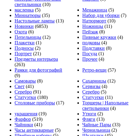
светильники
(10)
масленка
(5)
Менажница
(5)
Миниатюры
(35)
Набор для уборки
(7)
Настольные лампы
(13)
Натюрморт
(10)
Новинки
(6853)
Ножницы
(11)
Охота
(6)
Пейзаж
(8)
Пепельницы
(12)
Пивные кружки
(4)
Плакетки
(1)
подковы
(4)
Подносы
(2)
Подставки
(8)
Портрет
(21)
Посуда
(1)
Предметы интерьера
Прочее
(4)
(263)
Рамки для фотографий
Ретро-вещи
(57)
(9)
Самовары
(8)
Сахарницы
(12)
Свет
(41)
Сервизы
(4)
Серебро
(91)
Серебро
(5)
Статуэтки
(180)
Статуэтки
(11)
Столовые приборы
(17)
Торшеры | Напольные
светильники
(4)
украшения
(19)
Утюги
(2)
Фарфор
(519)
Фляги
(13)
Чайники
(41)
Чайные Пары
(33)
Часы антикварные
(5)
Чернильница
(2)
Швейные наборы
(5)
Шкатулки
(45)