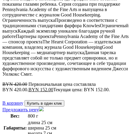
показаны глазами ребенка. Серия создана при поддержке
Pennsylvania Academy of the Fine Arts и выпущена в
сотрудничестве с журналом Good Housekeeping.
Ограниченность выпускаПроизведено в соответствии с
традиционными стандартами фарфора KnowlesОграниченый
выпускКаждый экземпляр уникален благодаря ручной
работеПартнеры проектаPennsylvania Academy of the Fine Arts
— спонсор проектаThe Hearst Corporation — издательская
компания, владелец журнала Good HousekeepingGood
Housekeeping — медиапартнер выпускаДанная тарелка
представляет собой не только предмет сервировки, но и
художественное произведение, сочетающее в себе традиции
фарфорового искусства с художественным видением Джесси
Уилкокс Смит.
BYN
420.00
Первоначальная цена составляла
BYN 420.00.
BYN
152.00
Текущая цена: BYN 152.00.
В корзину
Купить в один клик
Предложить цену
Вес:
800 г
длина 25 см
Габариты:
ширина 25 см
высота 7 см