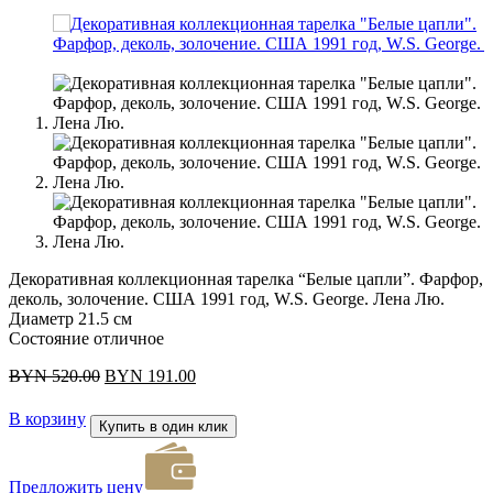
Декоративная коллекционная тарелка “Белые цапли”. Фарфор,
деколь, золочение. США 1991 год, W.S. George. Лена Лю.
Диаметр 21.5 см
Состояние отличное
Первоначальная
Текущая
BYN
520.00
BYN
191.00
цена
цена:
составляла
BYN 191.00.
В корзину
Купить в один клик
BYN 520.00.
Предложить цену