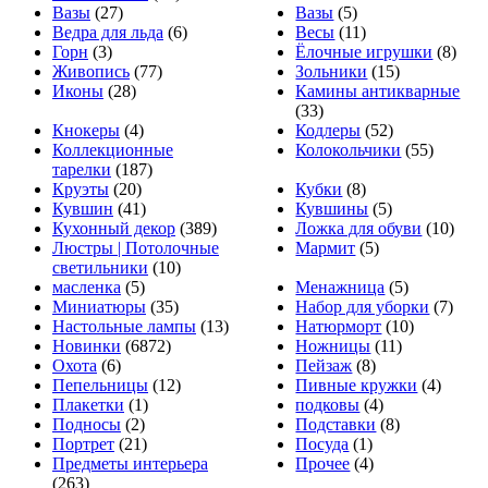
Вазы
(27)
Вазы
(5)
Ведра для льда
(6)
Весы
(11)
Горн
(3)
Ёлочные игрушки
(8)
Живопись
(77)
Зольники
(15)
Иконы
(28)
Камины антикварные
(33)
Кнокеры
(4)
Кодлеры
(52)
Коллекционные
Колокольчики
(55)
тарелки
(187)
Круэты
(20)
Кубки
(8)
Кувшин
(41)
Кувшины
(5)
Кухонный декор
(389)
Ложка для обуви
(10)
Люстры | Потолочные
Мармит
(5)
светильники
(10)
масленка
(5)
Менажница
(5)
Миниатюры
(35)
Набор для уборки
(7)
Настольные лампы
(13)
Натюрморт
(10)
Новинки
(6872)
Ножницы
(11)
Охота
(6)
Пейзаж
(8)
Пепельницы
(12)
Пивные кружки
(4)
Плакетки
(1)
подковы
(4)
Подносы
(2)
Подставки
(8)
Портрет
(21)
Посуда
(1)
Предметы интерьера
Прочее
(4)
(263)