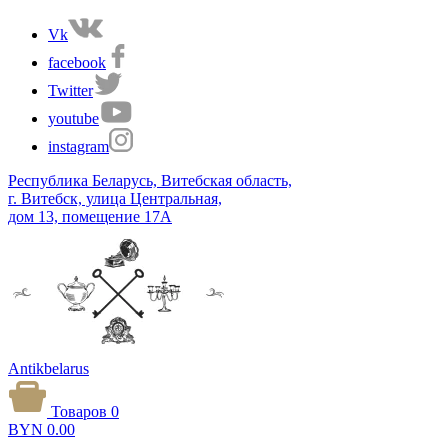
Vk
facebook
Twitter
youtube
instagram
Республика Беларусь, Витебская область,
г. Витебск, улица Центральная,
дом 13, помещение 17А
Antikbelarus
Товаров 0
BYN
0.00