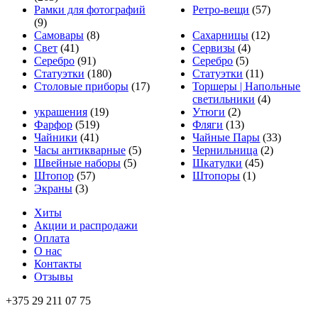
Рамки для фотографий
Ретро-вещи
(57)
(9)
Самовары
(8)
Сахарницы
(12)
Свет
(41)
Сервизы
(4)
Серебро
(91)
Серебро
(5)
Статуэтки
(180)
Статуэтки
(11)
Столовые приборы
(17)
Торшеры | Напольные
светильники
(4)
украшения
(19)
Утюги
(2)
Фарфор
(519)
Фляги
(13)
Чайники
(41)
Чайные Пары
(33)
Часы антикварные
(5)
Чернильница
(2)
Швейные наборы
(5)
Шкатулки
(45)
Штопор
(57)
Штопоры
(1)
Экраны
(3)
Хиты
Акции и распродажи
Оплата
О нас
Контакты
Отзывы
+375 29 211 07 75