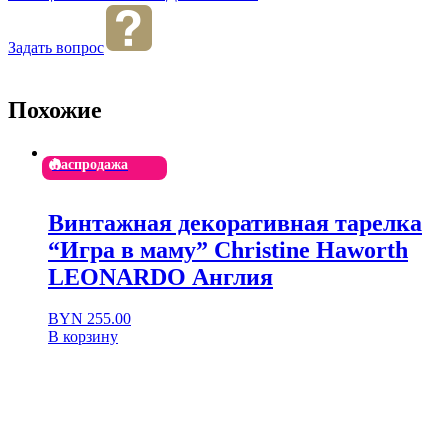
Задать вопрос
Похожие
Распродажа
Винтажная декоративная тарелка
“Игра в маму” Christine Haworth
LEONARDO Англия
Первоначальная
Текущая
BYN
255.00
цена
цена:
В корзину
составляла
BYN 255.00.
BYN 510.00.