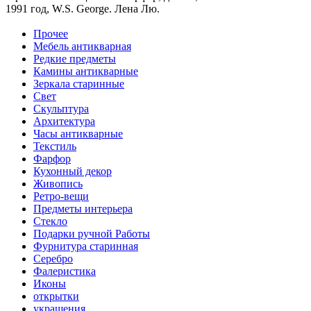
1991 год, W.S. George. Лена Лю.
Прочее
Мебель антикварная
Редкие предметы
Камины антикварные
Зеркала старинные
Свет
Скульптура
Архитектура
Часы антикварные
Текстиль
Фарфор
Кухонный декор
Живопись
Ретро-вещи
Предметы интерьера
Стекло
Подарки ручной Работы
Фурнитура старинная
Серебро
Фалеристика
Иконы
открытки
украшения