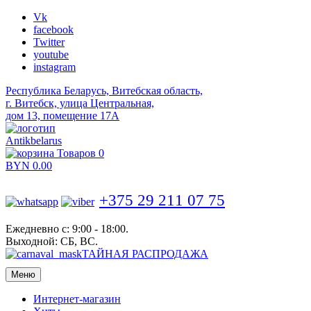
Vk
facebook
Twitter
youtube
instagram
Республика Беларусь, Витебская область,
г. Витебск, улица Центральная,
дом 13, помещение 17А
Antikbelarus
Товаров 0
BYN
0.00
+375 29 211 07 75
Ежедневно с: 9:00 - 18:00.
Выходной: СБ, ВС.
ТАЙНАЯ РАСПРОДАЖА
Меню
Интернет-магазин