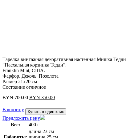
Распродажа
Осталось мало
Тарелка винтажная декоративная настенная Мишка Тедди
“Пасхальная корзинка Тедди”.
Franklin Mint, США.
Фарфор. Деколь. Позолота
Размер 21х20 см
Состояние отличное
Первоначальная
Текущая
BYN
700.00
BYN
350.00
цена
цена:
составляла
BYN 350.00.
В корзину
Купить в один клик
BYN 700.00.
Предложить цену
Вес:
400 г
длина 23 см
Габариты:
ширина 25 см