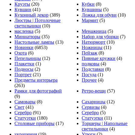
Круэты
(20)
Кубки
(8)
Кувшин
(41)
Кувшины
(5)
Кухонный декор
(389)
Ложка для обуви
(10)
Люстры | Потолочные
Мармит
(5)
светильники
(10)
масленка
(5)
Менажница
(5)
Миниатюры
(35)
Набор для уборки
(7)
Настольные лампы
(13)
Натюрморт
(10)
Новинки
(6853)
Ножницы
(11)
Охота
(6)
Пейзаж
(8)
Пепельницы
(12)
Пивные кружки
(4)
Плакетки
(1)
подковы
(4)
Подносы
(2)
Подставки
(8)
Портрет
(21)
Посуда
(1)
Предметы интерьера
Прочее
(4)
(263)
Рамки для фотографий
Ретро-вещи
(57)
(9)
Самовары
(8)
Сахарницы
(12)
Свет
(41)
Сервизы
(4)
Серебро
(91)
Серебро
(5)
Статуэтки
(180)
Статуэтки
(11)
Столовые приборы
(17)
Торшеры | Напольные
светильники
(4)
украшения
(19)
Утюги
(2)