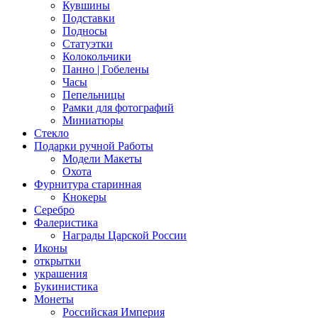
Кувшины
Подставки
Подносы
Статуэтки
Колокольчики
Панно | Гобелены
Часы
Пепельницы
Рамки для фотографий
Миниатюры
Стекло
Подарки ручной Работы
Модели Макеты
Охота
Фурнитура старинная
Кнокеры
Серебро
Фалеристика
Награды Царской России
Иконы
открытки
украшения
Букинистика
Монеты
Российская Империя