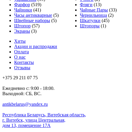
Фарфор
(519)
Фляги
(13)
Чайники
(41)
Чайные Пары
(33)
Часы антикварные
(5)
Чернильница
(2)
Швейные наборы
(5)
Шкатулки
(45)
Штопор
(57)
Штопоры
(1)
Экраны
(3)
Хиты
Акции и распродажи
Оплата
О нас
Контакты
Отзывы
+375 29 211 07 75
Ежедневно с: 9:00 - 18:00.
Выходной: СБ, ВС.
antikbelarus@yandex.ru
Республика Беларусь, Витебская область,
г. Витебск, улица Центральная,
дом 13, помещение 17А