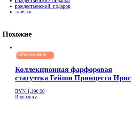
рождественские_подарки
рождественский_подарок
тарелка
тарелкавинтаж
тарелкавинтажная
тарелкадети
Похожие
тарелкадетская
тарелкафарфор
тарелкафарфоровая
фарфор
Осталось мало
фарфоровая_посуда
фарфоровая_тарелка
фарфороваяпосуда
Коллекционная фарфоровая
статуэтка Гейши Принцесса Ирис
BYN
1,190.00
В корзину