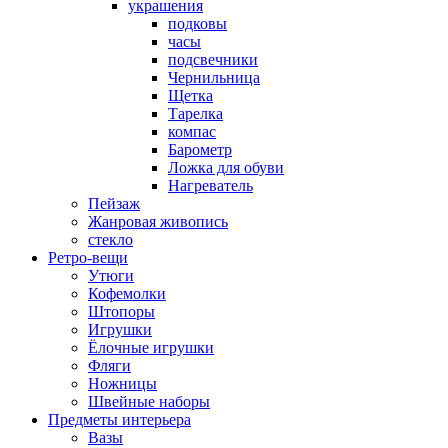
украшения
подковы
часы
подсвечники
Чернильница
Щетка
Тарелка
компас
Барометр
Ложка для обуви
Нагреватель
Пейзаж
Жанровая живопись
стекло
Ретро-вещи
Утюги
Кофемолки
Штопоры
Игрушки
Ёлочные игрушки
Фляги
Ножницы
Швейные наборы
Предметы интерьера
Вазы