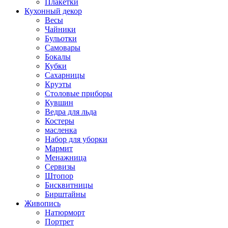
Плакетки
Кухонный декор
Весы
Чайники
Бульотки
Самовары
Бокалы
Кубки
Сахарницы
Круэты
Столовые приборы
Кувшин
Ведра для льда
Костеры
масленка
Набор для уборки
Мармит
Менажница
Сервизы
Штопор
Бисквитницы
Бирштайны
Живопись
Натюрморт
Портрет