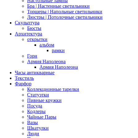
Настольные лампы
Бра | Настенные светильники
Торшеры | Напольные светильники
Люстры | Потолочные светильники
Скульптура
Бюсты
Архитектура
открытки
альбом
рамки
Горн
Армия Наполеона
Армия Наполеона
Часы антикварные
Текстиль
Фарфор
Коллекционные тарелки
Статуэтки
Пивные кружки
Посуда
Кодлеры
Чайные Пары
Вазы
Шкатулки
Люди