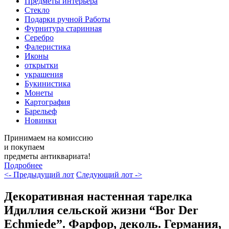
Предметы интерьера
Стекло
Подарки ручной Работы
Фурнитура старинная
Серебро
Фалеристика
Иконы
открытки
украшения
Букинистика
Монеты
Картография
Барельеф
Новинки
Принимаем на комиссию
и покупаем
предметы антиквариата!
Подробнее
<- Предыдущий лот
Следующий лот ->
Декоративная настенная тарелка
Идиллия сельской жизни “Bor Der
Echmiede”. Фарфор, деколь. Германия,