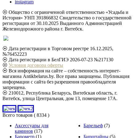
instagram
⦿ Общество с ограниченной ответственностью «Усадьба и
История» УНП 391866832 Свидетельство о государственной
регистрации от 30.10.2025 Выданного Администрацией
Железнодорожного района г. Витебск.
⦿ Дата регистрации в Торговом реестре 16.12.2025,
№76452223
⦿ Дата регистрации в БелГИЭ 2026-07-23 №217130
⦿
Условия договора оферты
⦿ Вся информация на сайте – собственность интернет-
магазина Antikbelarus.by. Все права защищены. Публикация
информации с сайта без разрешения правообладателя
запрещена.
⦿ 210012, Республика Беларусь, Витебская область, г.
Витебск, улица Центральная, дом 13, помещение 17А.
Всего товаров
( 8334 )
Аксессуары для
Барельеф
(7)
каминов
(17)
Барометр
(1)
Бирштайны
(5)