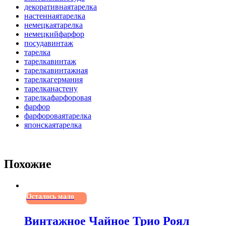
декоративнаятарелка
настеннаятарелка
немецкаятарелка
немецкийфарфор
посудавинтаж
тарелка
тарелкавинтаж
тарелкавинтажная
тарелкагермания
тарелканастену
тарелкафарфоровая
фарфор
фарфороваятарелка
японскаятарелка
Похожие
Осталось мало
Винтажное Чайное Трио Роял