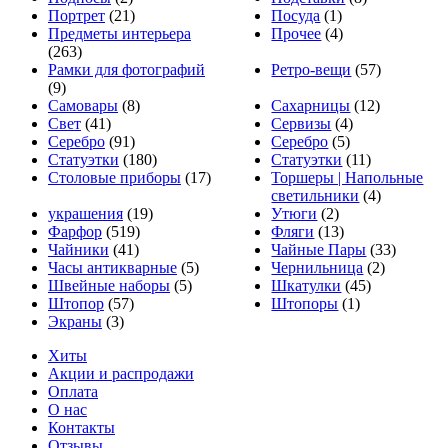
Портрет
(21)
Посуда
(1)
Предметы интерьера
Прочее
(4)
(263)
Рамки для фотографий
Ретро-вещи
(57)
(9)
Самовары
(8)
Сахарницы
(12)
Свет
(41)
Сервизы
(4)
Серебро
(91)
Серебро
(5)
Статуэтки
(180)
Статуэтки
(11)
Столовые приборы
(17)
Торшеры | Напольные
светильники
(4)
украшения
(19)
Утюги
(2)
Фарфор
(519)
Фляги
(13)
Чайники
(41)
Чайные Пары
(33)
Часы антикварные
(5)
Чернильница
(2)
Швейные наборы
(5)
Шкатулки
(45)
Штопор
(57)
Штопоры
(1)
Экраны
(3)
Хиты
Акции и распродажи
Оплата
О нас
Контакты
Отзывы