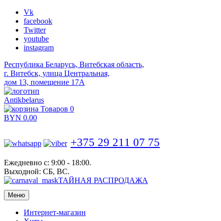
Vk
facebook
Twitter
youtube
instagram
Республика Беларусь, Витебская область,
г. Витебск, улица Центральная,
дом 13, помещение 17А
Antikbelarus
Товаров 0
BYN
0.00
+375 29 211 07 75
Ежедневно с: 9:00 - 18:00.
Выходной: СБ, ВС.
ТАЙНАЯ РАСПРОДАЖА
Меню
Интернет-магазин