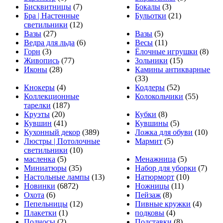
Бисквитницы
(7)
Бокалы
(3)
Бра | Настенные
Бульотки
(21)
светильники
(12)
Вазы
(27)
Вазы
(5)
Ведра для льда
(6)
Весы
(11)
Горн
(3)
Ёлочные игрушки
(8)
Живопись
(77)
Зольники
(15)
Иконы
(28)
Камины антикварные
(33)
Кнокеры
(4)
Кодлеры
(52)
Коллекционные
Колокольчики
(55)
тарелки
(187)
Круэты
(20)
Кубки
(8)
Кувшин
(41)
Кувшины
(5)
Кухонный декор
(389)
Ложка для обуви
(10)
Люстры | Потолочные
Мармит
(5)
светильники
(10)
масленка
(5)
Менажница
(5)
Миниатюры
(35)
Набор для уборки
(7)
Настольные лампы
(13)
Натюрморт
(10)
Новинки
(6872)
Ножницы
(11)
Охота
(6)
Пейзаж
(8)
Пепельницы
(12)
Пивные кружки
(4)
Плакетки
(1)
подковы
(4)
Подносы
(2)
Подставки
(8)