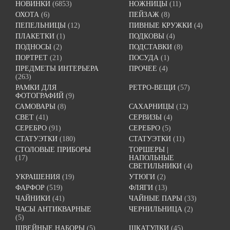
НОВИНКИ
(6853)
НОЖНИЦЫ
(11)
ОХОТА
(6)
ПЕЙЗАЖ
(8)
ПЕПЕЛЬНИЦЫ
(12)
ПИВНЫЕ КРУЖКИ
(4)
ПЛАКЕТКИ
(1)
ПОДКОВЫ
(4)
ПОДНОСЫ
(2)
ПОДСТАВКИ
(8)
ПОРТРЕТ
(21)
ПОСУДА
(1)
ПРЕДМЕТЫ ИНТЕРЬЕРА
ПРОЧЕЕ
(4)
(263)
РАМКИ ДЛЯ
РЕТРО-ВЕЩИ
(57)
ФОТОГРАФИЙ
(9)
САМОВАРЫ
(8)
САХАРНИЦЫ
(12)
СВЕТ
(41)
СЕРВИЗЫ
(4)
СЕРЕБРО
(91)
СЕРЕБРО
(5)
СТАТУЭТКИ
(180)
СТАТУЭТКИ
(11)
СТОЛОВЫЕ ПРИБОРЫ
ТОРШЕРЫ |
(17)
НАПОЛЬНЫЕ
СВЕТИЛЬНИКИ
(4)
УКРАШЕНИЯ
(19)
УТЮГИ
(2)
ФАРФОР
(519)
ФЛЯГИ
(13)
ЧАЙНИКИ
(41)
ЧАЙНЫЕ ПАРЫ
(33)
ЧАСЫ АНТИКВАРНЫЕ
ЧЕРНИЛЬНИЦА
(2)
(5)
ШВЕЙНЫЕ НАБОРЫ
(5)
ШКАТУЛКИ
(45)