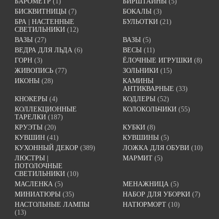
БАРОМЕТР
(1)
БИРШТАЙНЫ
(5)
БИСКВИТНИЦЫ
(7)
БОКАЛЫ
(3)
БРА | НАСТЕННЫЕ
БУЛЬОТКИ
(21)
СВЕТИЛЬНИКИ
(12)
ВАЗЫ
(27)
ВАЗЫ
(5)
ВЕДРА ДЛЯ ЛЬДА
(6)
ВЕСЫ
(11)
ГОРН
(3)
ЁЛОЧНЫЕ ИГРУШКИ
(8)
ЖИВОПИСЬ
(77)
ЗОЛЬНИКИ
(15)
ИКОНЫ
(28)
КАМИНЫ
АНТИКВАРНЫЕ
(33)
КНОКЕРЫ
(4)
КОДЛЕРЫ
(52)
КОЛЛЕКЦИОННЫЕ
КОЛОКОЛЬЧИКИ
(55)
ТАРЕЛКИ
(187)
КРУЭТЫ
(20)
КУБКИ
(8)
КУВШИН
(41)
КУВШИНЫ
(5)
КУХОННЫЙ ДЕКОР
(389)
ЛОЖКА ДЛЯ ОБУВИ
(10)
ЛЮСТРЫ |
МАРМИТ
(5)
ПОТОЛОЧНЫЕ
СВЕТИЛЬНИКИ
(10)
МАСЛЕНКА
(5)
МЕНАЖНИЦА
(5)
МИНИАТЮРЫ
(35)
НАБОР ДЛЯ УБОРКИ
(7)
НАСТОЛЬНЫЕ ЛАМПЫ
НАТЮРМОРТ
(10)
(13)