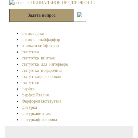
СПЕЦИАЛЬНОЕ ПРЕДЛОЖЕНИЕ
Задать вопрос
антиквариат
антикварныйфарфор
итальянскийфарфор
статуэтка
статуэтка_винтаж
статуэтка_для_интерьера
статуэтка_подарочная
статуэткафарфоровая
статуэтки
фарфор
фарфорИталия
Фарфороваястатуэтка
фигурка
фигуркавинтаж
фигуркафарфорова