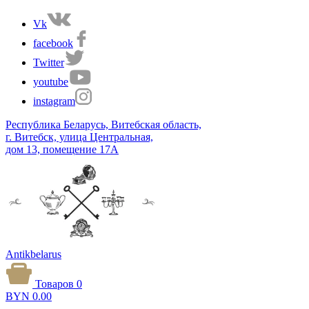
Vk
facebook
Twitter
youtube
instagram
Республика Беларусь, Витебская область,
г. Витебск, улица Центральная,
дом 13, помещение 17А
Antikbelarus
Товаров 0
BYN
0.00