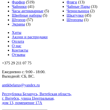
Фарфор
(519)
Фляги
(13)
Чайники
(41)
Чайные Пары
(33)
Часы антикварные
(5)
Чернильница
(2)
Швейные наборы
(5)
Шкатулки
(45)
Штопор
(57)
Штопоры
(1)
Экраны
(3)
Хиты
Акции и распродажи
Оплата
О нас
Контакты
Отзывы
+375 29 211 07 75
Ежедневно с: 9:00 - 18:00.
Выходной: СБ, ВС.
antikbelarus@yandex.ru
Республика Беларусь, Витебская область,
г. Витебск, улица Центральная,
дом 13, помещение 17А