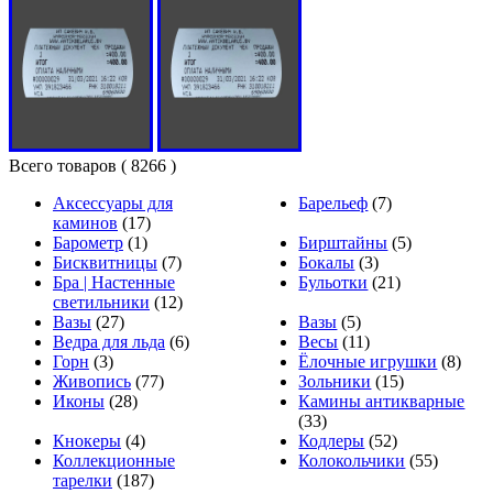
Всего товаров
( 8266 )
Аксессуары для
Барельеф
(7)
каминов
(17)
Барометр
(1)
Бирштайны
(5)
Бисквитницы
(7)
Бокалы
(3)
Бра | Настенные
Бульотки
(21)
светильники
(12)
Вазы
(27)
Вазы
(5)
Ведра для льда
(6)
Весы
(11)
Горн
(3)
Ёлочные игрушки
(8)
Живопись
(77)
Зольники
(15)
Иконы
(28)
Камины антикварные
(33)
Кнокеры
(4)
Кодлеры
(52)
Коллекционные
Колокольчики
(55)
тарелки
(187)