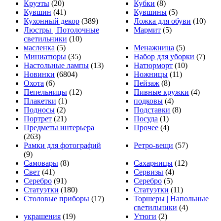
Круэты
(20)
Кубки
(8)
Кувшин
(41)
Кувшины
(5)
Кухонный декор
(389)
Ложка для обуви
(10)
Люстры | Потолочные
Мармит
(5)
светильники
(10)
масленка
(5)
Менажница
(5)
Миниатюры
(35)
Набор для уборки
(7)
Настольные лампы
(13)
Натюрморт
(10)
Новинки
(6804)
Ножницы
(11)
Охота
(6)
Пейзаж
(8)
Пепельницы
(12)
Пивные кружки
(4)
Плакетки
(1)
подковы
(4)
Подносы
(2)
Подставки
(8)
Портрет
(21)
Посуда
(1)
Предметы интерьера
Прочее
(4)
(263)
Рамки для фотографий
Ретро-вещи
(57)
(9)
Самовары
(8)
Сахарницы
(12)
Свет
(41)
Сервизы
(4)
Серебро
(91)
Серебро
(5)
Статуэтки
(180)
Статуэтки
(11)
Столовые приборы
(17)
Торшеры | Напольные
светильники
(4)
украшения
(19)
Утюги
(2)