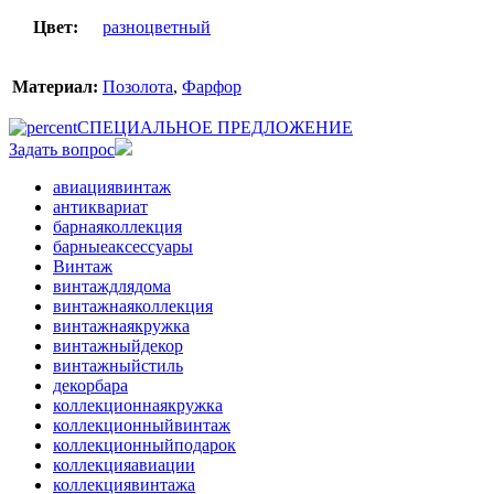
Цвет:
разноцветный
Материал:
Позолота
,
Фарфор
СПЕЦИАЛЬНОЕ ПРЕДЛОЖЕНИЕ
Задать вопрос
авиациявинтаж
антиквариат
барнаяколлекция
барныеаксессуары
Винтаж
винтаждлядома
винтажнаяколлекция
винтажнаякружка
винтажныйдекор
винтажныйстиль
декорбара
коллекционнаякружка
коллекционныйвинтаж
коллекционныйподарок
коллекцияавиации
коллекциявинтажа