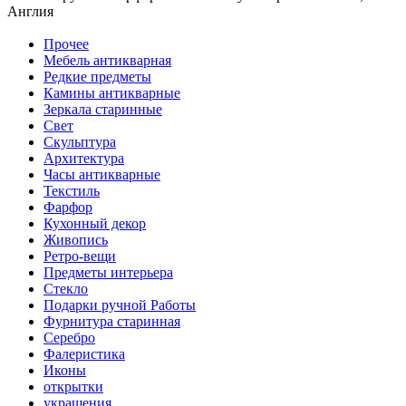
Англия
Прочее
Мебель антикварная
Редкие предметы
Камины антикварные
Зеркала старинные
Свет
Скульптура
Архитектура
Часы антикварные
Текстиль
Фарфор
Кухонный декор
Живопись
Ретро-вещи
Предметы интерьера
Стекло
Подарки ручной Работы
Фурнитура старинная
Серебро
Фалеристика
Иконы
открытки
украшения