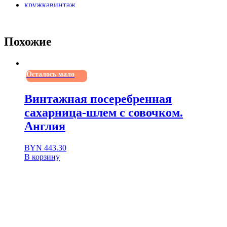
кружкавинтаж
кружкадлябара
кружкаколлекционная
кружкасдекором
Похожие
кружкасисторией
кружкаскрышкой
пивнаякружка
подарокколлекционеру
Осталось мало
редкиевещи
ретрокружка
ретропосуда
Винтажная посеребренная
уникальныйдизайн
сахарница-шлем с совочком.
Англия
BYN
443.30
В корзину