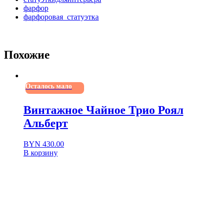
фарфор
фарфоровая_статуэтка
Похожие
Осталось мало
Винтажное Чайное Трио Роял
Альберт
BYN
430.00
В корзину