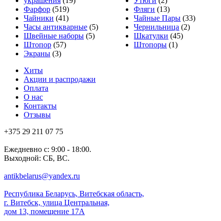
украшения
(19)
Утюги
(2)
Фарфор
(519)
Фляги
(13)
Чайники
(41)
Чайные Пары
(33)
Часы антикварные
(5)
Чернильница
(2)
Швейные наборы
(5)
Шкатулки
(45)
Штопор
(57)
Штопоры
(1)
Экраны
(3)
Хиты
Акции и распродажи
Оплата
О нас
Контакты
Отзывы
+375 29 211 07 75
Ежедневно с: 9:00 - 18:00.
Выходной: СБ, ВС.
antikbelarus@yandex.ru
Республика Беларусь, Витебская область,
г. Витебск, улица Центральная,
дом 13, помещение 17А