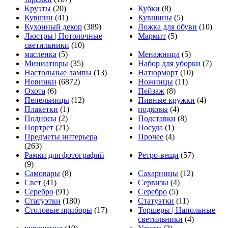
Круэты
(20)
Кубки
(8)
Кувшин
(41)
Кувшины
(5)
Кухонный декор
(389)
Ложка для обуви
(10)
Люстры | Потолочные
Мармит
(5)
светильники
(10)
масленка
(5)
Менажница
(5)
Миниатюры
(35)
Набор для уборки
(7)
Настольные лампы
(13)
Натюрморт
(10)
Новинки
(6872)
Ножницы
(11)
Охота
(6)
Пейзаж
(8)
Пепельницы
(12)
Пивные кружки
(4)
Плакетки
(1)
подковы
(4)
Подносы
(2)
Подставки
(8)
Портрет
(21)
Посуда
(1)
Предметы интерьера
Прочее
(4)
(263)
Рамки для фотографий
Ретро-вещи
(57)
(9)
Самовары
(8)
Сахарницы
(12)
Свет
(41)
Сервизы
(4)
Серебро
(91)
Серебро
(5)
Статуэтки
(180)
Статуэтки
(11)
Столовые приборы
(17)
Торшеры | Напольные
светильники
(4)