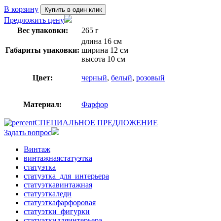
В корзину
Купить в один клик
Предложить цену
Вес упаковки:
265 г
длина 16 см
Габариты упаковки:
ширина 12 см
высота 10 см
Цвет:
черный
,
белый
,
розовый
Материал:
Фарфор
СПЕЦИАЛЬНОЕ ПРЕДЛОЖЕНИЕ
Задать вопрос
Винтаж
винтажнаястатуэтка
статуэтка
статуэтка_для_интерьера
статуэткавинтажная
статуэткаледи
статуэткафарфоровая
статуэтки_фигурки
статуэткидляинтерьера