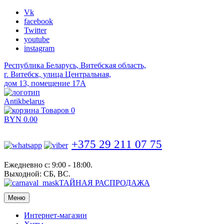
Vk
facebook
Twitter
youtube
instagram
Республика Беларусь, Витебская область,
г. Витебск, улица Центральная,
дом 13, помещение 17А
Antikbelarus
Товаров 0
BYN
0.00
+375 29 211 07 75
Ежедневно с: 9:00 - 18:00.
Выходной: СБ, ВС.
ТАЙНАЯ РАСПРОДАЖА
Меню
Интернет-магазин