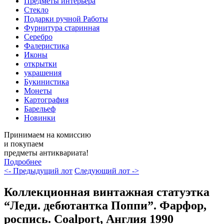
Предметы интерьера
Стекло
Подарки ручной Работы
Фурнитура старинная
Серебро
Фалеристика
Иконы
открытки
украшения
Букинистика
Монеты
Картография
Барельеф
Новинки
Принимаем на комиссию
и покупаем
предметы антиквариата!
Подробнее
<- Предыдущий лот
Следующий лот ->
Коллекционная винтажная статуэтка
“Леди. дебютантка Поппи”. Фарфор,
роспись. Coalport, Англия 1990