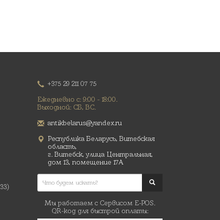
+375 29 211 07 75
Ежедневно с: 9:00 - 18:00.
Выходной: СБ, ВС.
antikbelarus@yandex.ru
Республика Беларусь, Витебская
область,
г. Витебск, улица Центральная,
дом 13, помещение 17А
(33)
Мы работаем с Сервисом E-POS.
QR-код для быстрой оплаты: