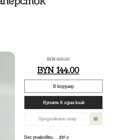
аперсток
BYN
400.00
Первоначальная
Текущая
BYN
144.00
цена
цена:
В корзину
составляла
BYN 144.00.
Купить в один клик
BYN 400.00.
Предложить цену
Вес упаковки:
100 г