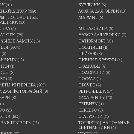
ИН
(41)
КУВШИНЫ
(5)
ННЫЙ ДЕКОР
(389)
ЛОЖКА ДЛЯ ОБУВИ
(10)
Ы | ПОТОЛОЧНЫЕ
МАРМИТ
(5)
ИЛЬНИКИ
(10)
ЕНКА
(5)
МЕНАЖНИЦА
(5)
АТЮРЫ
(35)
НАБОР ДЛЯ УБОРКИ
(7)
ОЛЬНЫЕ ЛАМПЫ
(13)
НАТЮРМОРТ
(10)
НКИ
(6804)
НОЖНИЦЫ
(11)
А
(6)
ПЕЙЗАЖ
(8)
ЛЬНИЦЫ
(12)
ПИВНЫЕ КРУЖКИ
(4)
ЕТКИ
(1)
ПОДКОВЫ
(4)
ОСЫ
(2)
ПОДСТАВКИ
(8)
ЕТ
(21)
ПОСУДА
(1)
МЕТЫ ИНТЕРЬЕРА
(263)
ПРОЧЕЕ
(4)
И ДЛЯ ФОТОГРАФИЙ
(9)
РЕТРО-ВЕЩИ
(57)
ВАРЫ
(8)
САХАРНИЦЫ
(12)
41)
СЕРВИЗЫ
(4)
РО
(91)
СЕРЕБРО
(5)
ЭТКИ
(180)
СТАТУЭТКИ
(11)
ОВЫЕ ПРИБОРЫ
(17)
ТОРШЕРЫ | НАПОЛЬНЫЕ
СВЕТИЛЬНИКИ
(4)
ШЕНИЯ
(19)
УТЮГИ
(2)