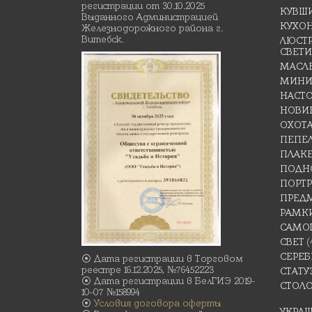
регистрации от 30.10.2025
КУВШ
Выданного Администрацией
КУХО
Железнодорожного района г.
Витебск.
ЛЮСТР
СВЕТ
МАСЛ
МИНИ
НАСТ
НОВИ
ОХОТ
ПЕПЕ
ПЛАК
ПОДН
ПОРТР
ПРЕД
РАМК
САМО
СВЕТ
(
СЕРЕБ
⦿ Дата регистрации в Торговом
реестре 16.12.2025, №76452223
СТАТУ
⦿ Дата регистрации в БелГИЭ 2019-
СТОЛ
10-07 №158994
⦿
Условия договора оферты
УКРА