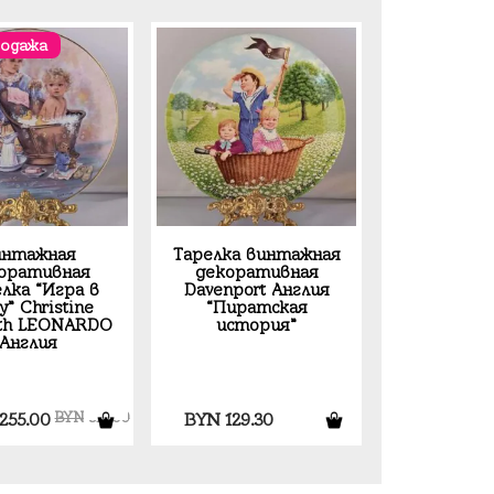
родажа
интажная
Тарелка винтажная
оративная
декоративная
лка “Игра в
Davenport Англия
” Christine
“Пиратская
th LEONARDO
история”
Англия
оначальная
Текущая
255.00
BYN
510.00
BYN
129.30
цена:
авляла
BYN 255.00.
10.00.