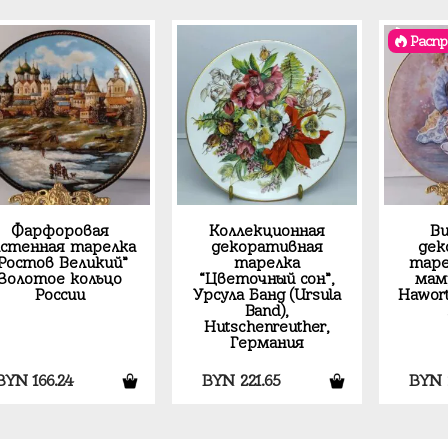
Расп
Фарфоровая
Коллекционная
В
астенная тарелка
декоративная
дек
“Ростов Великий”
тарелка
таре
Золотое кольцо
“Цветочный сон”,
маму
России
Урсула Банд (Ursula
Hawor
Band),
Hutschenreuther,
Германия
Перв
BYN
166.24
BYN
221.65
BYN
цена
сост
BYN 5