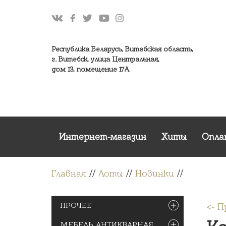
Республика Беларусь, Витебская область,
г. Витебск, улица Центральная,
дом 13, помещение 17А
Интернет-магазин
Хиты
Опла
Главная
//
Лоты
//
Новинки
//
ПРОЧЕЕ
<- 
МЕБЕЛЬ АНТИКВАРНАЯ