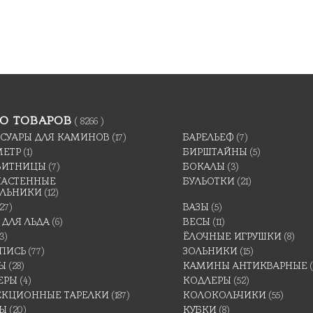
О ТОВАРОВ
( 8266 )
ССУАРЫ ДЛЯ КАМИНОВ
(17)
БАРЕЛЬЕФ
(7)
МЕТР
(1)
БИРШТАЙНЫ
(5)
ВИТНИЦЫ
(7)
БОКАЛЫ
(3)
 НАСТЕННЫЕ
БУЛЬОТКИ
(21)
ИЛЬНИКИ
(12)
(27)
ВАЗЫ
(5)
 ДЛЯ ЛЬДА
(6)
ВЕСЫ
(11)
3)
ЁЛОЧНЫЕ ИГРУШКИ
(8)
ПИСЬ
(77)
ЗОЛЬНИКИ
(15)
Ы
(28)
КАМИНЫ АНТИКВАРНЫЕ
ЕРЫ
(4)
КОДЛЕРЫ
(52)
ЕКЦИОННЫЕ ТАРЕЛКИ
(187)
КОЛОКОЛЬЧИКИ
(55)
ТЫ
(20)
КУБКИ
(8)