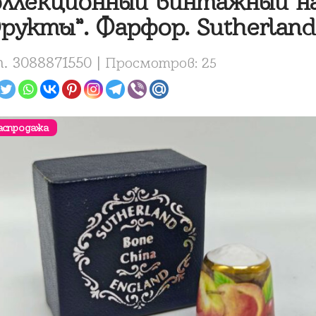
ллекционный винтажный н
рукты”. Фарфор. Sutherland
. 3088871550 |
Просмотров: 25
аспродажа