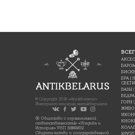
ВСЕГ
АКСЕ
БАРО
БИСК
БРА |
СВЕТ
ВАЗЫ
ВЕДРА
© Copyright 2026 «Antikbelarus»
ГОРН
(
Интернет-магазин антиквариата
ЖИВО
ИКОН
⦿ Общество с ограниченной
КНОК
ответственностью «Усадьба и
КОЛЛ
История» УНП 391866832
Свидетельство о государственной
КРУЭ