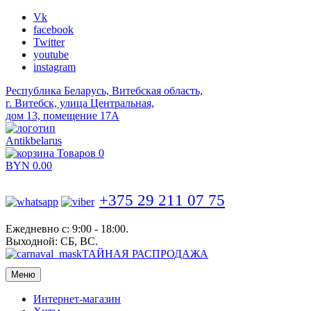
Vk
facebook
Twitter
youtube
instagram
Республика Беларусь, Витебская область,
г. Витебск, улица Центральная,
дом 13, помещение 17А
Antikbelarus
Товаров 0
BYN
0.00
+375 29 211 07 75
Ежедневно с: 9:00 - 18:00.
Выходной: СБ, ВС.
ТАЙНАЯ РАСПРОДАЖА
Меню
Интернет-магазин