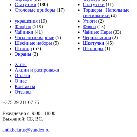
Статуэтки
(180)
Статуэтки
(11)
Столовые приборы
(17)
Торшеры | Напольные
светильники
(4)
украшения
(19)
Утюги
(2)
Фарфор
(519)
Фляги
(13)
Чайники
(41)
Чайные Пары
(33)
Часы антикварные
(5)
Чернильница
(2)
Швейные наборы
(5)
Шкатулки
(45)
Штопор
(57)
Штопоры
(1)
Экраны
(3)
Хиты
Акции и распродажи
Оплата
О нас
Контакты
Отзывы
+375 29 211 07 75
Ежедневно с: 9:00 - 18:00.
Выходной: СБ, ВС.
antikbelarus@yandex.ru