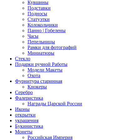
Кувшины
Подставки
Подносы
Статуэтки
Колокольчики
Панно | Гобелены
Часы
Пепельницы
Рамки для фотографий
Миниатюры
Стекло
Подарки ручной Работы
Модели Макеты
Охота
Фурнитура старинная
Кнокеры
Серебро
Фалеристика
Награды Царской России
Иконы
открытки
украшения
Букинистика
Монеты
Российская Империя