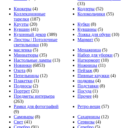
(33)
Кнокеры
(4)
Кодлеры
(52)
Коллекционные
Колокольчики
(55)
тарелки
(187)
Круэты
(20)
Кубки
(8)
Кувшин
(41)
Кувшины
(5)
Кухонный декор
(389)
Ложка для обуви
(10)
Люстры | Потолочные
Мармит
(5)
светильники
(10)
масленка
(5)
Менажница
(5)
Миниатюры
(35)
Набор для уборки
(7)
Настольные лампы
(13)
Натюрморт
(10)
Новинки
(6853)
Ножницы
(11)
Охота
(6)
Пейзаж
(8)
Пепельницы
(12)
Пивные кружки
(4)
Плакетки
(1)
подковы
(4)
Подносы
(2)
Подставки
(8)
Портрет
(21)
Посуда
(1)
Предметы интерьера
Прочее
(4)
(263)
Рамки для фотографий
Ретро-вещи
(57)
(9)
Самовары
(8)
Сахарницы
(12)
Свет
(41)
Сервизы
(4)
Серебро
(91)
Серебро
(5)