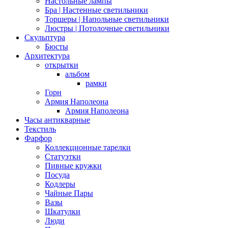
Настольные лампы
Бра | Настенные светильники
Торшеры | Напольные светильники
Люстры | Потолочные светильники
Скульптура
Бюсты
Архитектура
открытки
альбом
рамки
Горн
Армия Наполеона
Армия Наполеона
Часы антикварные
Текстиль
Фарфор
Коллекционные тарелки
Статуэтки
Пивные кружки
Посуда
Кодлеры
Чайные Пары
Вазы
Шкатулки
Люди