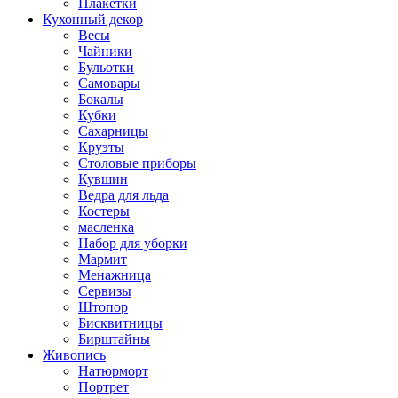
Плакетки
Кухонный декор
Весы
Чайники
Бульотки
Самовары
Бокалы
Кубки
Сахарницы
Круэты
Столовые приборы
Кувшин
Ведра для льда
Костеры
масленка
Набор для уборки
Мармит
Менажница
Сервизы
Штопор
Бисквитницы
Бирштайны
Живопись
Натюрморт
Портрет