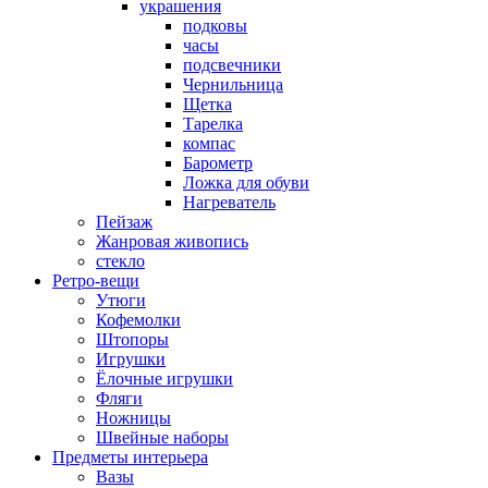
украшения
подковы
часы
подсвечники
Чернильница
Щетка
Тарелка
компас
Барометр
Ложка для обуви
Нагреватель
Пейзаж
Жанровая живопись
стекло
Ретро-вещи
Утюги
Кофемолки
Штопоры
Игрушки
Ёлочные игрушки
Фляги
Ножницы
Швейные наборы
Предметы интерьера
Вазы