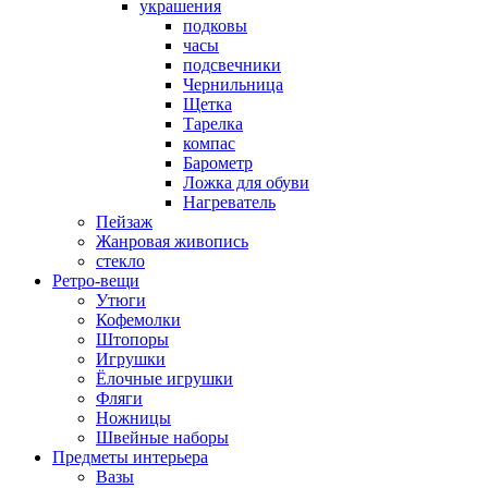
украшения
подковы
часы
подсвечники
Чернильница
Щетка
Тарелка
компас
Барометр
Ложка для обуви
Нагреватель
Пейзаж
Жанровая живопись
стекло
Ретро-вещи
Утюги
Кофемолки
Штопоры
Игрушки
Ёлочные игрушки
Фляги
Ножницы
Швейные наборы
Предметы интерьера
Вазы