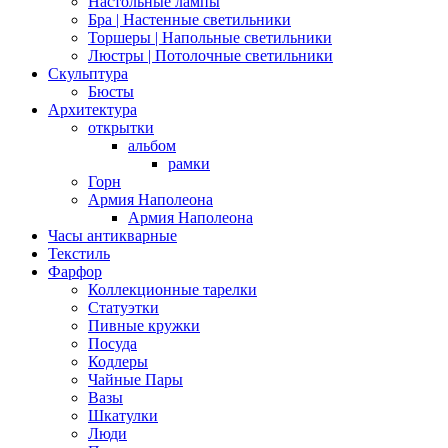
Настольные лампы
Бра | Настенные светильники
Торшеры | Напольные светильники
Люстры | Потолочные светильники
Скульптура
Бюсты
Архитектура
открытки
альбом
рамки
Горн
Армия Наполеона
Армия Наполеона
Часы антикварные
Текстиль
Фарфор
Коллекционные тарелки
Статуэтки
Пивные кружки
Посуда
Кодлеры
Чайные Пары
Вазы
Шкатулки
Люди