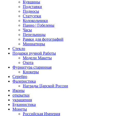
Кувшины
Подставки
Подносы
Статуэтки
Колокольчики
Панно | Гобелены
Часы
Пепельницы
Рамки для фотографий
Миниатюры
Стекло
Подарки ручной Работы
Модели Макеты
Охота
Фурнитура старинная
Кнокеры
Серебро
Фалеристика
Награды Царской России
Иконы
открытки
украшения
Букинистика
Монеты
Российская Империя