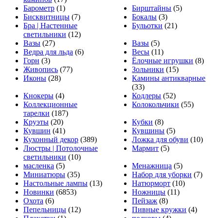
Барометр
(1)
Бирштайны
(5)
Бисквитницы
(7)
Бокалы
(3)
Бра | Настенные
Бульотки
(21)
светильники
(12)
Вазы
(27)
Вазы
(5)
Ведра для льда
(6)
Весы
(11)
Горн
(3)
Ёлочные игрушки
(8)
Живопись
(77)
Зольники
(15)
Иконы
(28)
Камины антикварные
(33)
Кнокеры
(4)
Кодлеры
(52)
Коллекционные
Колокольчики
(55)
тарелки
(187)
Круэты
(20)
Кубки
(8)
Кувшин
(41)
Кувшины
(5)
Кухонный декор
(389)
Ложка для обуви
(10)
Люстры | Потолочные
Мармит
(5)
светильники
(10)
масленка
(5)
Менажница
(5)
Миниатюры
(35)
Набор для уборки
(7)
Настольные лампы
(13)
Натюрморт
(10)
Новинки
(6853)
Ножницы
(11)
Охота
(6)
Пейзаж
(8)
Пепельницы
(12)
Пивные кружки
(4)