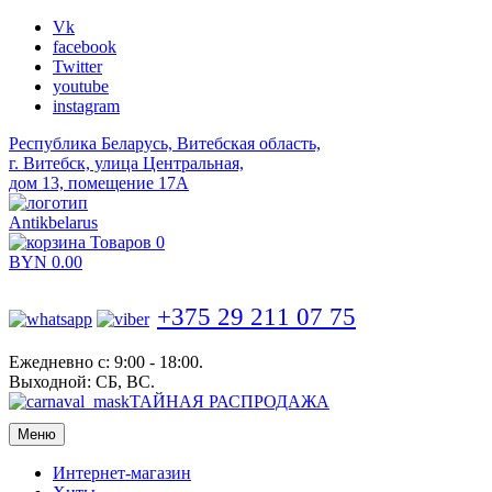
Vk
facebook
Twitter
youtube
instagram
Республика Беларусь, Витебская область,
г. Витебск, улица Центральная,
дом 13, помещение 17А
Antikbelarus
Товаров 0
BYN
0.00
+375 29 211 07 75
Ежедневно с: 9:00 - 18:00.
Выходной: СБ, ВС.
ТАЙНАЯ РАСПРОДАЖА
Меню
Интернет-магазин