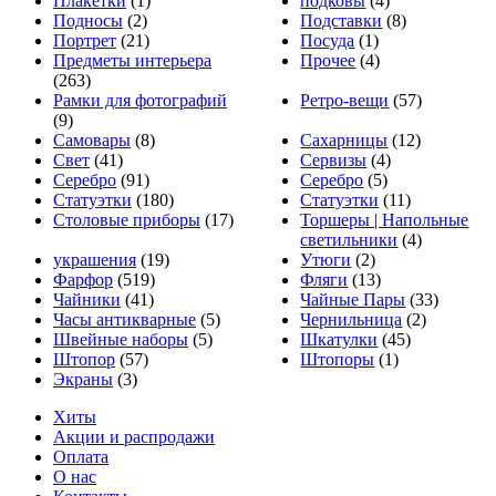
Плакетки
(1)
подковы
(4)
Подносы
(2)
Подставки
(8)
Портрет
(21)
Посуда
(1)
Предметы интерьера
Прочее
(4)
(263)
Рамки для фотографий
Ретро-вещи
(57)
(9)
Самовары
(8)
Сахарницы
(12)
Свет
(41)
Сервизы
(4)
Серебро
(91)
Серебро
(5)
Статуэтки
(180)
Статуэтки
(11)
Столовые приборы
(17)
Торшеры | Напольные
светильники
(4)
украшения
(19)
Утюги
(2)
Фарфор
(519)
Фляги
(13)
Чайники
(41)
Чайные Пары
(33)
Часы антикварные
(5)
Чернильница
(2)
Швейные наборы
(5)
Шкатулки
(45)
Штопор
(57)
Штопоры
(1)
Экраны
(3)
Хиты
Акции и распродажи
Оплата
О нас