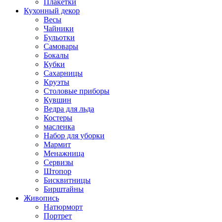
Плакетки
Кухонный декор
Весы
Чайники
Бульотки
Самовары
Бокалы
Кубки
Сахарницы
Круэты
Столовые приборы
Кувшин
Ведра для льда
Костеры
масленка
Набор для уборки
Мармит
Менажница
Сервизы
Штопор
Бисквитницы
Бирштайны
Живопись
Натюрморт
Портрет