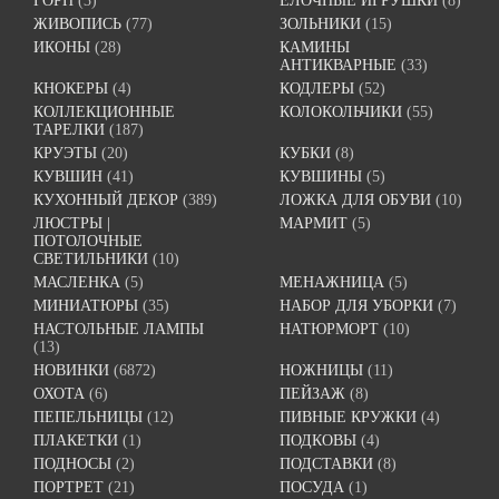
ГОРН
(3)
ЁЛОЧНЫЕ ИГРУШКИ
(8)
ЖИВОПИСЬ
(77)
ЗОЛЬНИКИ
(15)
ИКОНЫ
(28)
КАМИНЫ
АНТИКВАРНЫЕ
(33)
КНОКЕРЫ
(4)
КОДЛЕРЫ
(52)
КОЛЛЕКЦИОННЫЕ
КОЛОКОЛЬЧИКИ
(55)
ТАРЕЛКИ
(187)
КРУЭТЫ
(20)
КУБКИ
(8)
КУВШИН
(41)
КУВШИНЫ
(5)
КУХОННЫЙ ДЕКОР
(389)
ЛОЖКА ДЛЯ ОБУВИ
(10)
ЛЮСТРЫ |
МАРМИТ
(5)
ПОТОЛОЧНЫЕ
СВЕТИЛЬНИКИ
(10)
МАСЛЕНКА
(5)
МЕНАЖНИЦА
(5)
МИНИАТЮРЫ
(35)
НАБОР ДЛЯ УБОРКИ
(7)
НАСТОЛЬНЫЕ ЛАМПЫ
НАТЮРМОРТ
(10)
(13)
НОВИНКИ
(6872)
НОЖНИЦЫ
(11)
ОХОТА
(6)
ПЕЙЗАЖ
(8)
ПЕПЕЛЬНИЦЫ
(12)
ПИВНЫЕ КРУЖКИ
(4)
ПЛАКЕТКИ
(1)
ПОДКОВЫ
(4)
ПОДНОСЫ
(2)
ПОДСТАВКИ
(8)
ПОРТРЕТ
(21)
ПОСУДА
(1)