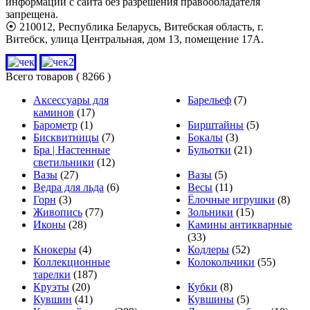
информации с сайта без разрешения правообладателя
запрещена.
⦿ 210012, Республика Беларусь, Витебская область, г.
Витебск, улица Центральная, дом 13, помещение 17А.
Всего товаров
( 8266 )
Аксессуары для
Барельеф
(7)
каминов
(17)
Барометр
(1)
Бирштайны
(5)
Бисквитницы
(7)
Бокалы
(3)
Бра | Настенные
Бульотки
(21)
светильники
(12)
Вазы
(27)
Вазы
(5)
Ведра для льда
(6)
Весы
(11)
Горн
(3)
Ёлочные игрушки
(8)
Живопись
(77)
Зольники
(15)
Иконы
(28)
Камины антикварные
(33)
Кнокеры
(4)
Кодлеры
(52)
Коллекционные
Колокольчики
(55)
тарелки
(187)
Круэты
(20)
Кубки
(8)
Кувшин
(41)
Кувшины
(5)