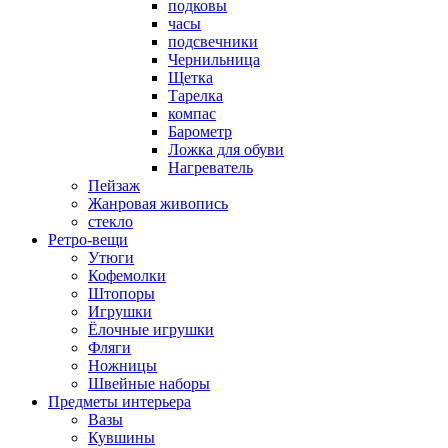
подковы
часы
подсвечники
Чернильница
Щетка
Тарелка
компас
Барометр
Ложка для обуви
Нагреватель
Пейзаж
Жанровая живопись
стекло
Ретро-вещи
Утюги
Кофемолки
Штопоры
Игрушки
Ёлочные игрушки
Фляги
Ножницы
Швейные наборы
Предметы интерьера
Вазы
Кувшины