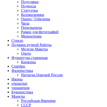
Подставки
Подносы
Статуэтки
Колокольчики
Панно | Гобелены
Часы
Пепельницы
Рамки для фотографий
Миниатюры
Стекло
Подарки ручной Работы
Модели Макеты
Охота
Фурнитура старинная
Кнокеры
Серебро
Фалеристика
Награды Царской России
Иконы
открытки
украшения
Букинистика
Монеты
Российская Империя
СССР