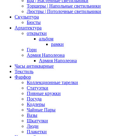
Бра | Настенные светильники
Торшеры | Напольные светильники
Люстры | Потолочные светильники
Скульптура
Бюсты
Архитектура
открытки
альбом
рамки
Горн
Армия Наполеона
Армия Наполеона
Часы антикварные
Текстиль
Фарфор
Коллекционные тарелки
Статуэтки
Пивные кружки
Посуда
Кодлеры
Чайные Пары
Вазы
Шкатулки
Люди
Плакетки