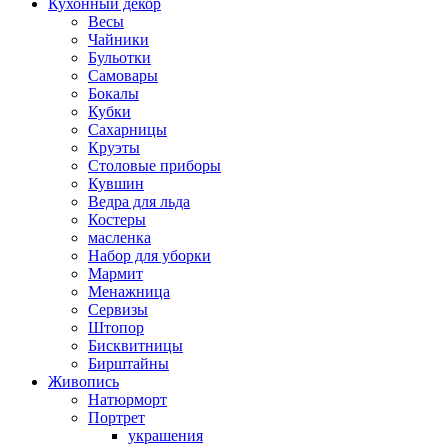
Кухонный декор
Весы
Чайники
Бульотки
Самовары
Бокалы
Кубки
Сахарницы
Круэты
Столовые приборы
Кувшин
Ведра для льда
Костеры
масленка
Набор для уборки
Мармит
Менажница
Сервизы
Штопор
Бисквитницы
Бирштайны
Живопись
Натюрморт
Портрет
украшения