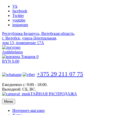
Vk
facebook
Twitter
youtube
instagram
Республика Беларусь, Витебская область,
г. Витебск, улица Центральная,
дом 13, помещение 17А
Antikbelarus
Товаров 0
BYN
0.00
+375 29 211 07 75
Ежедневно с: 9:00 - 18:00.
Выходной: СБ, ВС.
ТАЙНАЯ РАСПРОДАЖА
Меню
Интернет-магазин