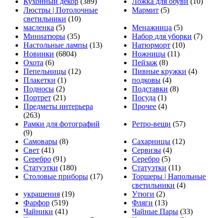
Кухонный декор
(389)
Ложка для обуви
(10)
Люстры | Потолочные
Мармит
(5)
светильники
(10)
масленка
(5)
Менажница
(5)
Миниатюры
(35)
Набор для уборки
(7)
Настольные лампы
(13)
Натюрморт
(10)
Новинки
(6804)
Ножницы
(11)
Охота
(6)
Пейзаж
(8)
Пепельницы
(12)
Пивные кружки
(4)
Плакетки
(1)
подковы
(4)
Подносы
(2)
Подставки
(8)
Портрет
(21)
Посуда
(1)
Предметы интерьера
Прочее
(4)
(263)
Рамки для фотографий
Ретро-вещи
(57)
(9)
Самовары
(8)
Сахарницы
(12)
Свет
(41)
Сервизы
(4)
Серебро
(91)
Серебро
(5)
Статуэтки
(180)
Статуэтки
(11)
Столовые приборы
(17)
Торшеры | Напольные
светильники
(4)
украшения
(19)
Утюги
(2)
Фарфор
(519)
Фляги
(13)
Чайники
(41)
Чайные Пары
(33)