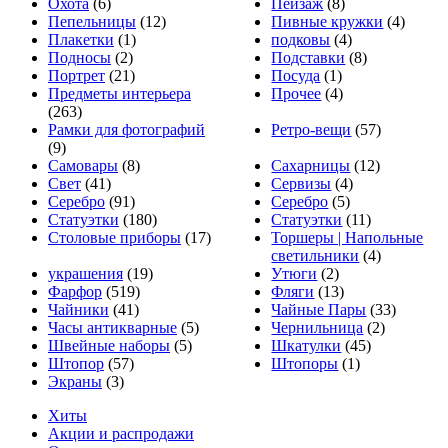
Охота
(6)
Пейзаж
(8)
Пепельницы
(12)
Пивные кружки
(4)
Плакетки
(1)
подковы
(4)
Подносы
(2)
Подставки
(8)
Портрет
(21)
Посуда
(1)
Предметы интерьера
Прочее
(4)
(263)
Рамки для фотографий
Ретро-вещи
(57)
(9)
Самовары
(8)
Сахарницы
(12)
Свет
(41)
Сервизы
(4)
Серебро
(91)
Серебро
(5)
Статуэтки
(180)
Статуэтки
(11)
Столовые приборы
(17)
Торшеры | Напольные
светильники
(4)
украшения
(19)
Утюги
(2)
Фарфор
(519)
Фляги
(13)
Чайники
(41)
Чайные Пары
(33)
Часы антикварные
(5)
Чернильница
(2)
Швейные наборы
(5)
Шкатулки
(45)
Штопор
(57)
Штопоры
(1)
Экраны
(3)
Хиты
Акции и распродажи