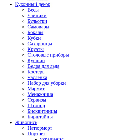
Кухонный декор
Весы
Чайники
Бульотки
Самовары
Бокалы
Кубки
Сахарницы
Круэты
Столовые приборы
Кувшин
Ведра для льда
Костеры
масленка
Набор для уборки
Мармит
Менажница
Сервизы
Штопор
Бисквитницы
Бирштайны
Живопись
Натюрморт
Портрет
украшения