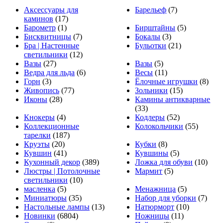
Аксессуары для
Барельеф
(7)
каминов
(17)
Барометр
(1)
Бирштайны
(5)
Бисквитницы
(7)
Бокалы
(3)
Бра | Настенные
Бульотки
(21)
светильники
(12)
Вазы
(27)
Вазы
(5)
Ведра для льда
(6)
Весы
(11)
Горн
(3)
Ёлочные игрушки
(8)
Живопись
(77)
Зольники
(15)
Иконы
(28)
Камины антикварные
(33)
Кнокеры
(4)
Кодлеры
(52)
Коллекционные
Колокольчики
(55)
тарелки
(187)
Круэты
(20)
Кубки
(8)
Кувшин
(41)
Кувшины
(5)
Кухонный декор
(389)
Ложка для обуви
(10)
Люстры | Потолочные
Мармит
(5)
светильники
(10)
масленка
(5)
Менажница
(5)
Миниатюры
(35)
Набор для уборки
(7)
Настольные лампы
(13)
Натюрморт
(10)
Новинки
(6804)
Ножницы
(11)