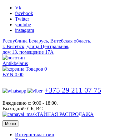
Vk
facebook
Twitter
youtube
instagram
Республика Беларусь, Витебская область,
г. Витебск, улица Центральная,
дом 13, помещение 17А
Antikbelarus
Товаров 0
BYN
0.00
+375 29 211 07 75
Ежедневно с: 9:00 - 18:00.
Выходной: СБ, ВС.
ТАЙНАЯ РАСПРОДАЖА
Меню
Интернет-магазин