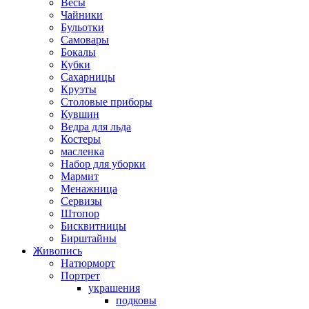
Весы
Чайники
Бульотки
Самовары
Бокалы
Кубки
Сахарницы
Круэты
Столовые приборы
Кувшин
Ведра для льда
Костеры
масленка
Набор для уборки
Мармит
Менажница
Сервизы
Штопор
Бисквитницы
Бирштайны
Живопись
Натюрморт
Портрет
украшения
подковы