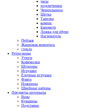
часы
подсвечники
Чернильница
Щетка
Тарелка
компас
Барометр
Ложка для обуви
Нагреватель
Пейзаж
Жанровая живопись
стекло
Ретро-вещи
Утюги
Кофемолки
Штопоры
Игрушки
Ёлочные игрушки
Фляги
Ножницы
Швейные наборы
Предметы интерьера
Вазы
Кувшины
Подставки