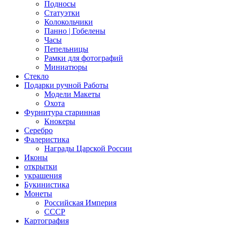
Подносы
Статуэтки
Колокольчики
Панно | Гобелены
Часы
Пепельницы
Рамки для фотографий
Миниатюры
Стекло
Подарки ручной Работы
Модели Макеты
Охота
Фурнитура старинная
Кнокеры
Серебро
Фалеристика
Награды Царской России
Иконы
открытки
украшения
Букинистика
Монеты
Российская Империя
СССР
Картография