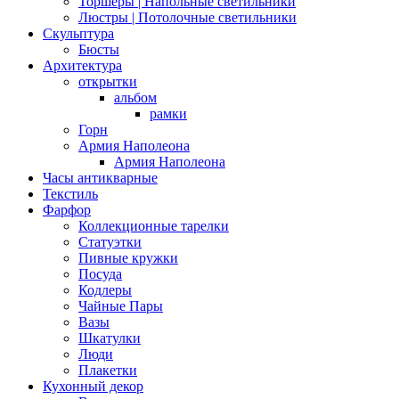
Торшеры | Напольные светильники
Люстры | Потолочные светильники
Скульптура
Бюсты
Архитектура
открытки
альбом
рамки
Горн
Армия Наполеона
Армия Наполеона
Часы антикварные
Текстиль
Фарфор
Коллекционные тарелки
Статуэтки
Пивные кружки
Посуда
Кодлеры
Чайные Пары
Вазы
Шкатулки
Люди
Плакетки
Кухонный декор