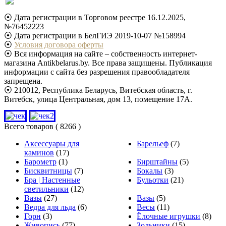
⦿ Дата регистрации в Торговом реестре 16.12.2025,
№76452223
⦿ Дата регистрации в БелГИЭ 2019-10-07 №158994
⦿
Условия договора оферты
⦿ Вся информация на сайте – собственность интернет-
магазина Antikbelarus.by. Все права защищены. Публикация
информации с сайта без разрешения правообладателя
запрещена.
⦿ 210012, Республика Беларусь, Витебская область, г.
Витебск, улица Центральная, дом 13, помещение 17А.
Всего товаров
( 8266 )
Аксессуары для
Барельеф
(7)
каминов
(17)
Барометр
(1)
Бирштайны
(5)
Бисквитницы
(7)
Бокалы
(3)
Бра | Настенные
Бульотки
(21)
светильники
(12)
Вазы
(27)
Вазы
(5)
Ведра для льда
(6)
Весы
(11)
Горн
(3)
Ёлочные игрушки
(8)
Живопись
(77)
Зольники
(15)