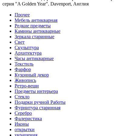
серия "A Golden Year". Davenport, Англия
Прочее
Мебель антикварная
Редкие предметы
Камины антикварные
Зеркала старинные
Свет
Скульптура
Архитектура
Часы антикварные
Текстиль
Фарфор
Кухонный декор
Живопись
Ретро-вещи
Предметы интерьера
Стекло
Подарки ручной Работы
Фурнитура старинная
Серебро
Фалеристика
Иконы
открытки
украшения