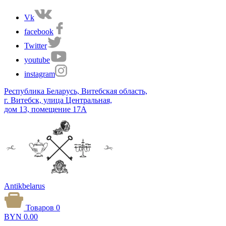
Vk
facebook
Twitter
youtube
instagram
Республика Беларусь, Витебская область,
г. Витебск, улица Центральная,
дом 13, помещение 17А
Antikbelarus
Товаров 0
BYN
0.00