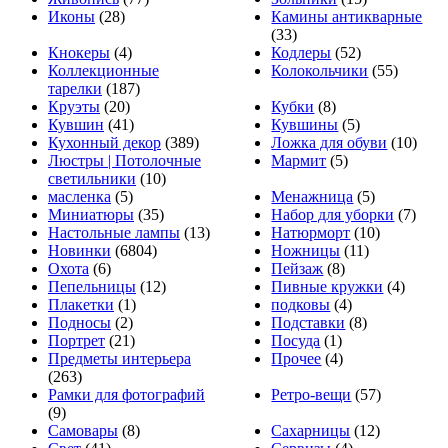
Иконы
(28)
Камины антикварные
(33)
Кнокеры
(4)
Кодлеры
(52)
Коллекционные
Колокольчики
(55)
тарелки
(187)
Круэты
(20)
Кубки
(8)
Кувшин
(41)
Кувшины
(5)
Кухонный декор
(389)
Ложка для обуви
(10)
Люстры | Потолочные
Мармит
(5)
светильники
(10)
масленка
(5)
Менажница
(5)
Миниатюры
(35)
Набор для уборки
(7)
Настольные лампы
(13)
Натюрморт
(10)
Новинки
(6804)
Ножницы
(11)
Охота
(6)
Пейзаж
(8)
Пепельницы
(12)
Пивные кружки
(4)
Плакетки
(1)
подковы
(4)
Подносы
(2)
Подставки
(8)
Портрет
(21)
Посуда
(1)
Предметы интерьера
Прочее
(4)
(263)
Рамки для фотографий
Ретро-вещи
(57)
(9)
Самовары
(8)
Сахарницы
(12)