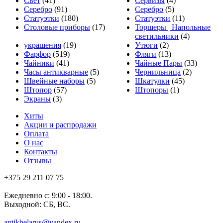
Свет
(41)
Сервизы
(4)
Серебро
(91)
Серебро
(5)
Статуэтки
(180)
Статуэтки
(11)
Столовые приборы
(17)
Торшеры | Напольные
светильники
(4)
украшения
(19)
Утюги
(2)
Фарфор
(519)
Фляги
(13)
Чайники
(41)
Чайные Пары
(33)
Часы антикварные
(5)
Чернильница
(2)
Швейные наборы
(5)
Шкатулки
(45)
Штопор
(57)
Штопоры
(1)
Экраны
(3)
Хиты
Акции и распродажи
Оплата
О нас
Контакты
Отзывы
+375 29 211 07 75
Ежедневно с: 9:00 - 18:00.
Выходной: СБ, ВС.
antikbelarus@yandex.ru