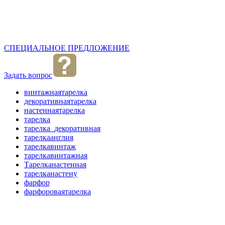
СПЕЦИАЛЬНОЕ ПРЕДЛОЖЕНИЕ
Задать вопрос
винтажнаятарелка
декоративнаятарелка
настеннаятарелка
тарелка
тарелка_декоративная
тарелкаанглия
тарелкавинтаж
тарелкавинтажная
Тарелканастенная
тарелканастену
фарфор
фарфороваятарелка