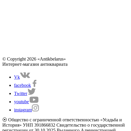
© Copyright 2026 «Antikbelarus»
Интернет-магазин антиквариата
Vk
facebook
Twitter
youtube
instagram
⦿ Общество с ограниченной ответственностью «Усадьба и
История» УНП 391866832 Свидетельство о государственной
регистрации от 30.10.2025 Выданного Администрацией