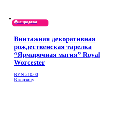
Распродажа
Винтажная декоративная
рождественская тарелка
“Ярмарочная магия” Royal
Worcester
Первоначальная
Текущая
BYN
210.00
цена
цена:
В корзину
составляла
BYN 210.00.
BYN 420.00.