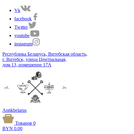
Vk
facebook
Twitter
youtube
instagram
Республика Беларусь, Витебская область,
г. Витебск, улица Центральная,
дом 13, помещение 17А
Antikbelarus
Товаров 0
BYN
0.00