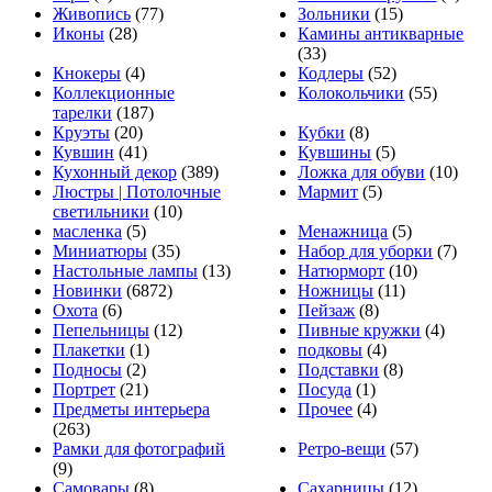
Живопись
(77)
Зольники
(15)
Иконы
(28)
Камины антикварные
(33)
Кнокеры
(4)
Кодлеры
(52)
Коллекционные
Колокольчики
(55)
тарелки
(187)
Круэты
(20)
Кубки
(8)
Кувшин
(41)
Кувшины
(5)
Кухонный декор
(389)
Ложка для обуви
(10)
Люстры | Потолочные
Мармит
(5)
светильники
(10)
масленка
(5)
Менажница
(5)
Миниатюры
(35)
Набор для уборки
(7)
Настольные лампы
(13)
Натюрморт
(10)
Новинки
(6872)
Ножницы
(11)
Охота
(6)
Пейзаж
(8)
Пепельницы
(12)
Пивные кружки
(4)
Плакетки
(1)
подковы
(4)
Подносы
(2)
Подставки
(8)
Портрет
(21)
Посуда
(1)
Предметы интерьера
Прочее
(4)
(263)
Рамки для фотографий
Ретро-вещи
(57)
(9)
Самовары
(8)
Сахарницы
(12)