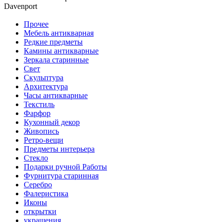
Davenport
Прочее
Мебель антикварная
Редкие предметы
Камины антикварные
Зеркала старинные
Свет
Скульптура
Архитектура
Часы антикварные
Текстиль
Фарфор
Кухонный декор
Живопись
Ретро-вещи
Предметы интерьера
Стекло
Подарки ручной Работы
Фурнитура старинная
Серебро
Фалеристика
Иконы
открытки
украшения