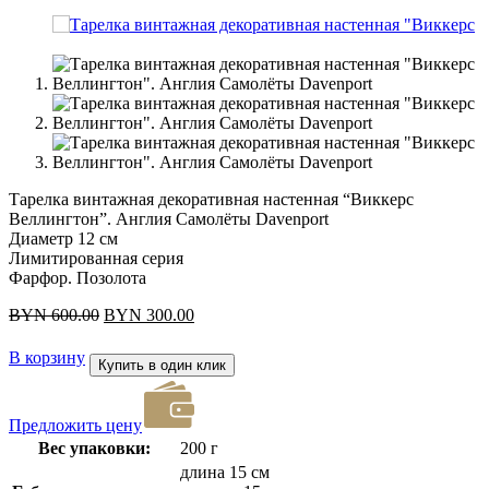
Тарелка винтажная декоративная настенная “Виккерс
Веллингтон”. Англия Самолёты Davenport
Диаметр 12 см
Лимитированная серия
Фарфор. Позолота
Первоначальная
Текущая
BYN
600.00
BYN
300.00
цена
цена:
составляла
BYN 300.00.
В корзину
Купить в один клик
BYN 600.00.
Предложить цену
Вес упаковки:
200 г
длина 15 см