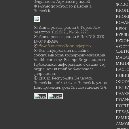
Выданного Администрацией
ЖИВО
Железнодорожного района г.
ИКОН
Витебск.
КНОК
КОЛЛ
⦿ Дата регистрации в Торговом
КРУЭ
реестре 16.12.2025, №76452223
КУВШ
⦿ Дата регистрации в БелГИЭ 2019-
КУХО
10-07 №158994
⦿
Условия договора оферты
ЛЮСТР
⦿ Вся информация на сайте –
СВЕТ
собственность интернет-магазина
МАСЛ
Antikbelarus.by. Все права защищены.
МИНИ
Публикация информации с сайта без
разрешения правообладателя
НАСТ
запрещена.
НОВИ
⦿ 210012, Республика Беларусь,
ОХОТ
Витебская область, г. Витебск, улица
Центральная, дом 13, помещение 17А.
ПЕПЕ
ПЛАК
ПОДН
ПОРТР
ПРЕД
РАМК
САМО