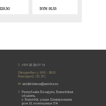
129.30
BYN
91.53
+375 29 211 07 75
Ежедневно с: 9:00 - 18:00.
Выходной: СБ, ВС.
antikbelarus@yandex.ru
Республика Беларусь, Витебская
область,
г. Витебск, улица Центральная,
дом 13, помещение 17А