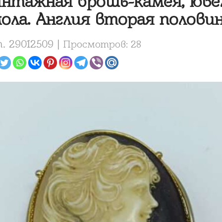
нтажная брошь-камея, ювел
ола. Англия вторая половин
. 29012509 |
Просмотров: 28