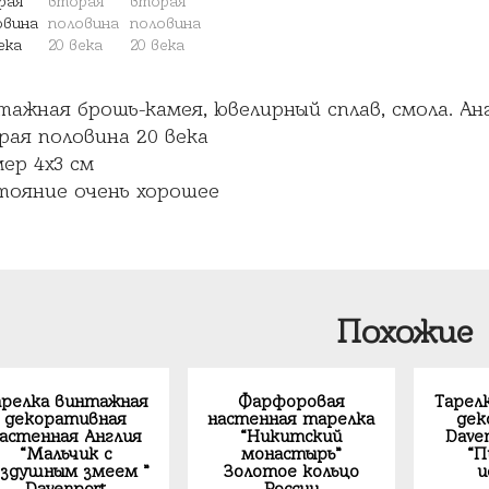
тажная брошь-камея, ювелирный сплав, смола. Ан
рая половина 20 века
ер 4х3 см
тояние очень хорошее
Похожие
арелка винтажная
Фарфоровая
Тарел
декоративная
настенная тарелка
дек
астенная Англия
“Никитский
Dave
“Мальчик с
монастырь”
“П
оздушным змеем ”
Золотое кольцо
и
Davenport
России