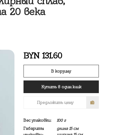
ирный сплав,
а 20 века
BYN
131.60
В корзину
Купить в один клик
Предложить цену
Вес упаковки:
100 г
Габариты
длина 15 см
ширина 15 см
упаковки: