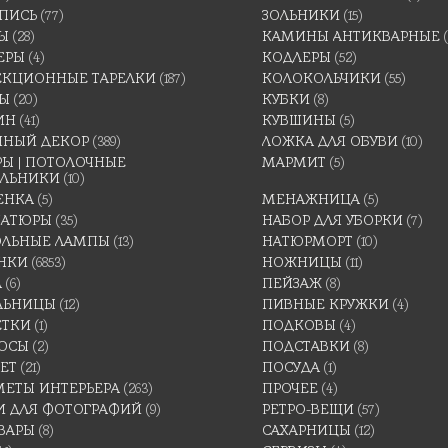
ПИСЬ
(77)
ЗОЛЬНИКИ
(15)
Ы
(28)
КАМИНЫ АНТИКВАРНЫЕ
ЕРЫ
(4)
КОДЛЕРЫ
(52)
ЕКЦИОННЫЕ ТАРЕЛКИ
(187)
КОЛОКОЛЬЧИКИ
(55)
ТЫ
(20)
КУБКИ
(8)
ИН
(41)
КУВШИНЫ
(5)
ННЫЙ ДЕКОР
(389)
ЛОЖКА ДЛЯ ОБУВИ
(10)
Ы | ПОТОЛОЧНЫЕ
МАРМИТ
(5)
ИЛЬНИКИ
(10)
ЕНКА
(5)
МЕНАЖНИЦА
(5)
АТЮРЫ
(35)
НАБОР ДЛЯ УБОРКИ
(7)
ОЛЬНЫЕ ЛАМПЫ
(13)
НАТЮРМОРТ
(10)
НКИ
(6853)
НОЖНИЦЫ
(11)
А
(6)
ПЕЙЗАЖ
(8)
ЛЬНИЦЫ
(12)
ПИВНЫЕ КРУЖКИ
(4)
ЕТКИ
(1)
ПОДКОВЫ
(4)
ОСЫ
(2)
ПОДСТАВКИ
(8)
ЕТ
(21)
ПОСУДА
(1)
МЕТЫ ИНТЕРЬЕРА
(263)
ПРОЧЕЕ
(4)
И ДЛЯ ФОТОГРАФИЙ
(9)
РЕТРО-ВЕЩИ
(57)
ВАРЫ
(8)
САХАРНИЦЫ
(12)