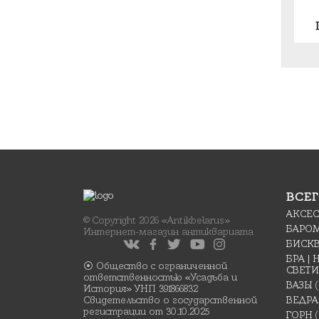
ВСЕГ
АКСЕ
© Copyright 2026 «Antikbelarus»
БАРО
Интернет-магазин антиквариата
БИСК
БРА |
⦿ Общество с ограниченной
СВЕТ
ответственностью «Усадьба и
ВАЗЫ
История» УНП 391866832
Свидетельство о государственной
ВЕДРА
регистрации от 30.10.2025
ГОРН
(