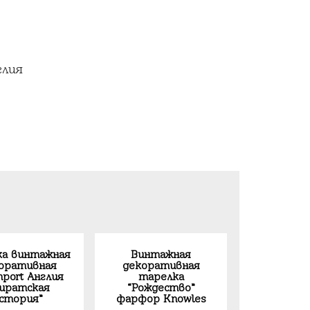
глия
ка винтажная
Винтажная
оративная
декоративная
nport Англия
тарелка
иратская
“Рождество”
стория”
фарфор Knowles