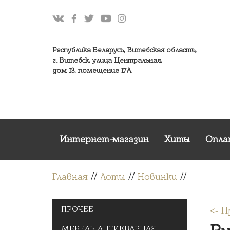
Республика Беларусь, Витебская область,
г. Витебск, улица Центральная,
дом 13, помещение 17А
Интернет-магазин
Хиты
Опла
Главная
//
Лоты
//
Новинки
//
ПРОЧЕЕ
<- 
МЕБЕЛЬ АНТИКВАРНАЯ