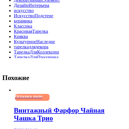
ДекоративныйЭлемент
ДизайнИнтерьера
искусство
ИскусствоПодстене
керамика
Классика
КрасиваяТарелка
Кряква
КультурноеНаследие
тарелкадлядекора
ТарелкаДляКоллекции
ТарелкаДляПраздника
ТарелкаДляСбора
ТарелкаСЗагадкой
ТарелкаСЗначением
Похожие
ТарелкаСЗолочением
ТарелкаСИзображением
ТарелкаСМотивом
ТарелкаСПриродой
Осталось мало
ТарелкаСюжетная
ТрадиционноеИскусство
уникальныйдизайн
Винтажный Фарфор Чайная
фарфор
Чашка Трио
Эстетика