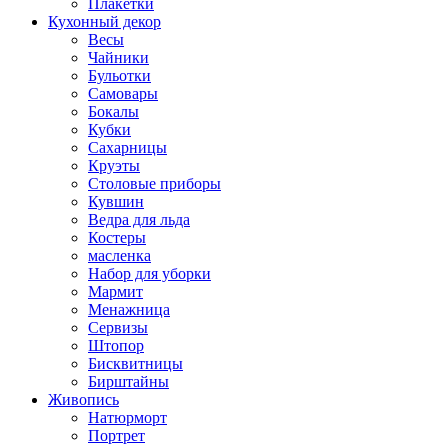
Плакетки
Кухонный декор
Весы
Чайники
Бульотки
Самовары
Бокалы
Кубки
Сахарницы
Круэты
Столовые приборы
Кувшин
Ведра для льда
Костеры
масленка
Набор для уборки
Мармит
Менажница
Сервизы
Штопор
Бисквитницы
Бирштайны
Живопись
Натюрморт
Портрет