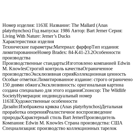
Номер изделия: 1163E Название: The Mallard (Anas
platyrhynchos) Год выпуска: 1986 Автор: Bart Jerner Серия:
Living With Nature: Jerner’s Ducks
Характеристики изделия
Технические параметры:Материал: фарфорТип издания:
лимитированноеНомер Bradex: 84-K41-23.2Особенности
производства
Производственные стандарты:Изготовлено компанией Edwin
M. KnowlesСтрогий контроль качестваОграниченное
производствоЭксклюзивная серияКоллекционная ценность
Особые отметки:Лимитированное издание: строго ограничено
150 днями обжигаЭксклюзивность: оригинальная картина
создана специально для этого изданияСпонсор: The Wildlife
SocietyНумерация: индивидуальный номер
1163EХудожественные особенности
Дизайн:Изображена кряква (Anas platyrhynchos)Детальная
проработка оперенияРеалистичное воспроизведение
природыХарактерный стиль Bart JernerПроизводитель
Компания: Edwin M. Knowles Страна производства: США
Специализация: производство коллекционных тарелок