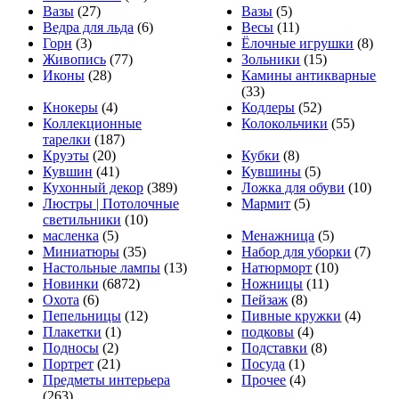
Вазы
(27)
Вазы
(5)
Ведра для льда
(6)
Весы
(11)
Горн
(3)
Ёлочные игрушки
(8)
Живопись
(77)
Зольники
(15)
Иконы
(28)
Камины антикварные
(33)
Кнокеры
(4)
Кодлеры
(52)
Коллекционные
Колокольчики
(55)
тарелки
(187)
Круэты
(20)
Кубки
(8)
Кувшин
(41)
Кувшины
(5)
Кухонный декор
(389)
Ложка для обуви
(10)
Люстры | Потолочные
Мармит
(5)
светильники
(10)
масленка
(5)
Менажница
(5)
Миниатюры
(35)
Набор для уборки
(7)
Настольные лампы
(13)
Натюрморт
(10)
Новинки
(6872)
Ножницы
(11)
Охота
(6)
Пейзаж
(8)
Пепельницы
(12)
Пивные кружки
(4)
Плакетки
(1)
подковы
(4)
Подносы
(2)
Подставки
(8)
Портрет
(21)
Посуда
(1)
Предметы интерьера
Прочее
(4)
(263)