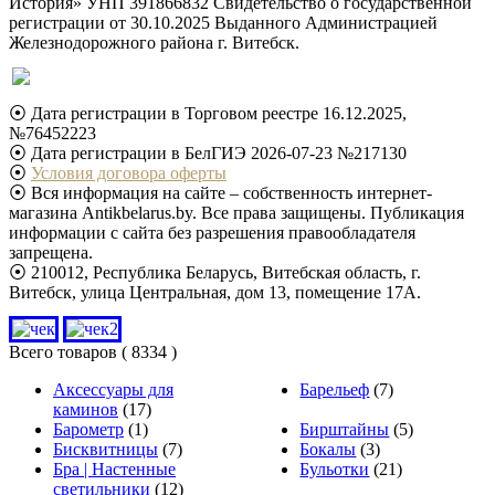
История» УНП 391866832 Свидетельство о государственной
регистрации от 30.10.2025 Выданного Администрацией
Железнодорожного района г. Витебск.
⦿ Дата регистрации в Торговом реестре 16.12.2025,
№76452223
⦿ Дата регистрации в БелГИЭ 2026-07-23 №217130
⦿
Условия договора оферты
⦿ Вся информация на сайте – собственность интернет-
магазина Antikbelarus.by. Все права защищены. Публикация
информации с сайта без разрешения правообладателя
запрещена.
⦿ 210012, Республика Беларусь, Витебская область, г.
Витебск, улица Центральная, дом 13, помещение 17А.
Всего товаров
( 8334 )
Аксессуары для
Барельеф
(7)
каминов
(17)
Барометр
(1)
Бирштайны
(5)
Бисквитницы
(7)
Бокалы
(3)
Бра | Настенные
Бульотки
(21)
светильники
(12)