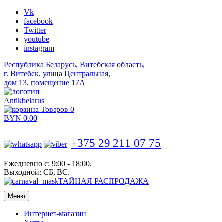
Vk
facebook
Twitter
youtube
instagram
Республика Беларусь, Витебская область,
г. Витебск, улица Центральная,
дом 13, помещение 17А
Antikbelarus
Товаров 0
BYN
0.00
+375 29 211 07 75
Ежедневно с: 9:00 - 18:00.
Выходной: СБ, ВС.
ТАЙНАЯ РАСПРОДАЖА
Меню
Интернет-магазин