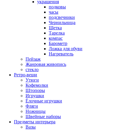
украшения
подковы
часы
подсвечники
Чернильница
Щетка
Тарелка
компас
Барометр
Ложка для обуви
Нагреватель
Пейзаж
Жанровая живопись
стекло
Ретро-вещи
Утюги
Кофемолки
Штопоры
Игрушки
Ёлочные игрушки
Фляги
Ножницы
Швейные наборы
Предметы интерьера
Вазы