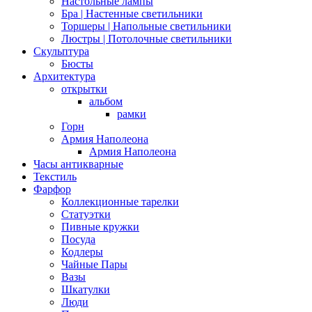
Настольные лампы
Бра | Настенные светильники
Торшеры | Напольные светильники
Люстры | Потолочные светильники
Скульптура
Бюсты
Архитектура
открытки
альбом
рамки
Горн
Армия Наполеона
Армия Наполеона
Часы антикварные
Текстиль
Фарфор
Коллекционные тарелки
Статуэтки
Пивные кружки
Посуда
Кодлеры
Чайные Пары
Вазы
Шкатулки
Люди