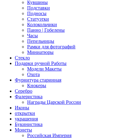
Кувшины
Подставки
Подносы
Статуэтки
Колокольчики
Панно | Гобелены
Часы
Пепельницы
Рамки для фотографий
Миниатюры
Стекло
Подарки ручной Работы
Модели Макеты
Охота
Фурнитура старинная
Кнокеры
Серебро
Фалеристика
Награды Царской России
Иконы
открытки
украшения
Букинистика
Монеты
Российская Империя