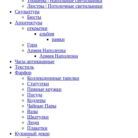
Торшеры | Напольные светильники
Люстры | Потолочные светильники
Скульптура
Бюсты
Архитектура
открытки
альбом
рамки
Горн
Армия Наполеона
Армия Наполеона
Часы антикварные
Текстиль
Фарфор
Коллекционные тарелки
Статуэтки
Пивные кружки
Посуда
Кодлеры
Чайные Пары
Вазы
Шкатулки
Люди
Плакетки
Кухонный декор