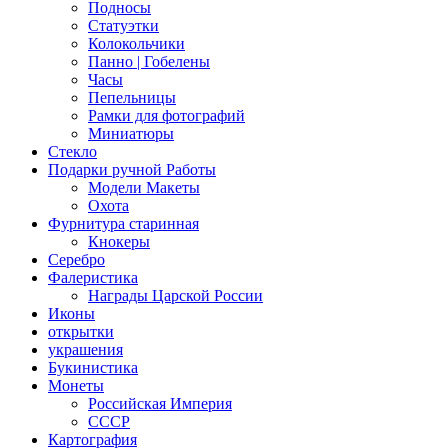
Подносы
Статуэтки
Колокольчики
Панно | Гобелены
Часы
Пепельницы
Рамки для фотографий
Миниатюры
Стекло
Подарки ручной Работы
Модели Макеты
Охота
Фурнитура старинная
Кнокеры
Серебро
Фалеристика
Награды Царской России
Иконы
открытки
украшения
Букинистика
Монеты
Российская Империя
СССР
Картография