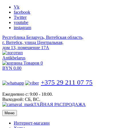
Vk
facebook
Twitter
youtube
instagram
Республика Беларусь, Витебская область,
г. Витебск, улица Центральная,
дом 13, помещение 17А
Antikbelarus
Товаров 0
BYN
0.00
+375 29 211 07 75
Ежедневно с: 9:00 - 18:00.
Выходной: СБ, ВС.
ТАЙНАЯ РАСПРОДАЖА
Меню
Интернет-магазин