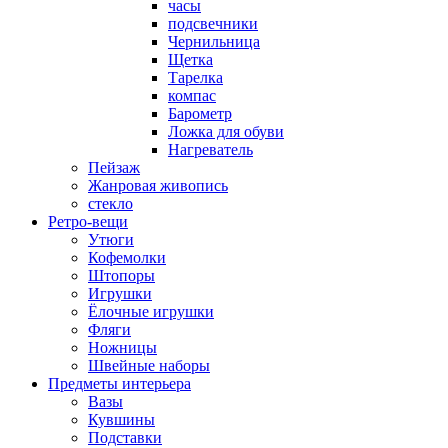
часы
подсвечники
Чернильница
Щетка
Тарелка
компас
Барометр
Ложка для обуви
Нагреватель
Пейзаж
Жанровая живопись
стекло
Ретро-вещи
Утюги
Кофемолки
Штопоры
Игрушки
Ёлочные игрушки
Фляги
Ножницы
Швейные наборы
Предметы интерьера
Вазы
Кувшины
Подставки