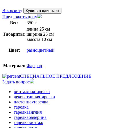
В корзину
Купить в один клик
Предложить цену
Вес:
350 г
длина 25 см
Габариты:
ширина 25 см
высота 10 см
Цвет:
разноцветный
Материал:
Фарфор
СПЕЦИАЛЬНОЕ ПРЕДЛОЖЕНИЕ
Задать вопрос
винтажнаятарелка
декоративнаятарелка
настеннаятарелка
тарелка
тарелкаанглия
тарелкабалерина
тарелкавинтаж
тарелкадети