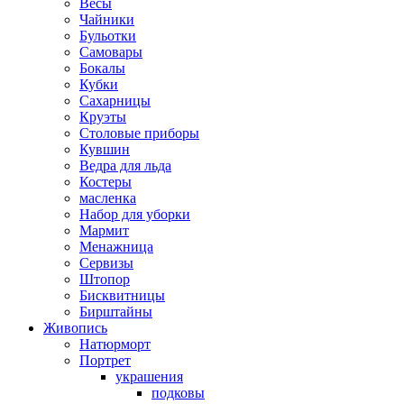
Весы
Чайники
Бульотки
Самовары
Бокалы
Кубки
Сахарницы
Круэты
Столовые приборы
Кувшин
Ведра для льда
Костеры
масленка
Набор для уборки
Мармит
Менажница
Сервизы
Штопор
Бисквитницы
Бирштайны
Живопись
Натюрморт
Портрет
украшения
подковы