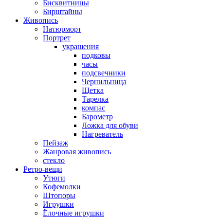
Бисквитницы
Бирштайны
Живопись
Натюрморт
Портрет
украшения
подковы
часы
подсвечники
Чернильница
Щетка
Тарелка
компас
Барометр
Ложка для обуви
Нагреватель
Пейзаж
Жанровая живопись
стекло
Ретро-вещи
Утюги
Кофемолки
Штопоры
Игрушки
Ёлочные игрушки