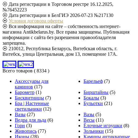
⦿ Дата регистрации в Торговом реестре 16.12.2025,
№76452223
⦿ Дата регистрации в БелГИЭ 2026-07-23 №217130
⦿
Условия договора оферты
⦿ Вся информация на сайте – собственность интернет-
магазина Antikbelarus.by. Все права защищены. Публикация
информации с сайта без разрешения правообладателя
запрещена.
⦿ 210012, Республика Беларусь, Витебская область, г.
Витебск, улица Центральная, дом 13, помещение 17А.
Всего товаров
( 8334 )
Аксессуары для
Барельеф
(7)
каминов
(17)
Барометр
(1)
Бирштайны
(5)
Бисквитницы
(7)
Бокалы
(3)
Бра | Настенные
Бульотки
(21)
светильники
(12)
Вазы
(27)
Вазы
(5)
Ведра для льда
(6)
Весы
(11)
Горн
(3)
Ёлочные игрушки
(8)
Живопись
(77)
Зольники
(15)
Иконы
(28)
Камины антикварные