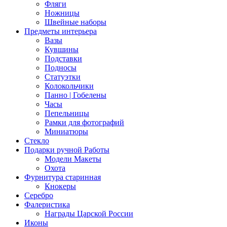
Фляги
Ножницы
Швейные наборы
Предметы интерьера
Вазы
Кувшины
Подставки
Подносы
Статуэтки
Колокольчики
Панно | Гобелены
Часы
Пепельницы
Рамки для фотографий
Миниатюры
Стекло
Подарки ручной Работы
Модели Макеты
Охота
Фурнитура старинная
Кнокеры
Серебро
Фалеристика
Награды Царской России
Иконы