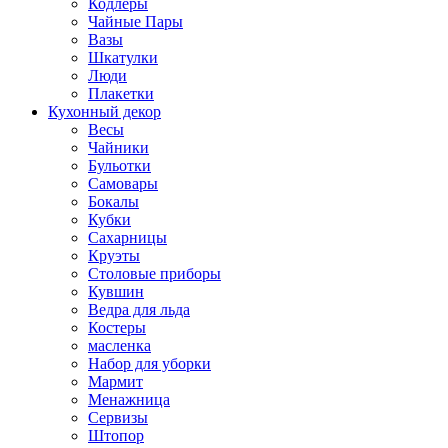
Кодлеры
Чайные Пары
Вазы
Шкатулки
Люди
Плакетки
Кухонный декор
Весы
Чайники
Бульотки
Самовары
Бокалы
Кубки
Сахарницы
Круэты
Столовые приборы
Кувшин
Ведра для льда
Костеры
масленка
Набор для уборки
Мармит
Менажница
Сервизы
Штопор