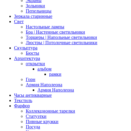
Экраны
Зольники
Пепельницы
Зеркала старинные
Свет
Настольные лампы
Бра | Настенные светильники
Торшеры | Напольные светильники
Люстры | Потолочные светильники
Скульптура
Бюсты
Архитектура
открытки
альбом
рамки
Горн
Армия Наполеона
Армия Наполеона
Часы антикварные
Текстиль
Фарфор
Коллекционные тарелки
Статуэтки
Пивные кружки
Посуда