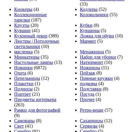
(33)
Кнокеры
(4)
Кодлеры
(52)
Коллекционные
Колокольчики
(55)
тарелки
(187)
Круэты
(20)
Кубки
(8)
Кувшин
(41)
Кувшины
(5)
Кухонный декор
(389)
Ложка для обуви
(10)
Люстры | Потолочные
Мармит
(5)
светильники
(10)
масленка
(5)
Менажница
(5)
Миниатюры
(35)
Набор для уборки
(7)
Настольные лампы
(13)
Натюрморт
(10)
Новинки
(6872)
Ножницы
(11)
Охота
(6)
Пейзаж
(8)
Пепельницы
(12)
Пивные кружки
(4)
Плакетки
(1)
подковы
(4)
Подносы
(2)
Подставки
(8)
Портрет
(21)
Посуда
(1)
Предметы интерьера
Прочее
(4)
(263)
Рамки для фотографий
Ретро-вещи
(57)
(9)
Самовары
(8)
Сахарницы
(12)
Свет
(41)
Сервизы
(4)
Серебро
(91)
Серебро
(5)