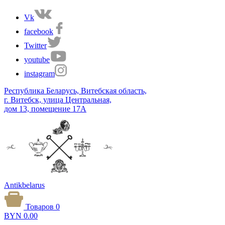
Vk
facebook
Twitter
youtube
instagram
Республика Беларусь, Витебская область,
г. Витебск, улица Центральная,
дом 13, помещение 17А
Antikbelarus
Товаров 0
BYN
0.00