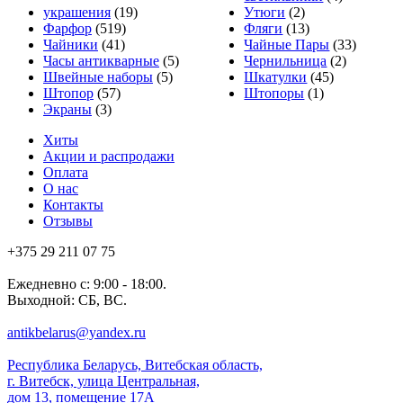
украшения
(19)
Утюги
(2)
Фарфор
(519)
Фляги
(13)
Чайники
(41)
Чайные Пары
(33)
Часы антикварные
(5)
Чернильница
(2)
Швейные наборы
(5)
Шкатулки
(45)
Штопор
(57)
Штопоры
(1)
Экраны
(3)
Хиты
Акции и распродажи
Оплата
О нас
Контакты
Отзывы
+375 29 211 07 75
Ежедневно с: 9:00 - 18:00.
Выходной: СБ, ВС.
antikbelarus@yandex.ru
Республика Беларусь, Витебская область,
г. Витебск, улица Центральная,
дом 13, помещение 17А