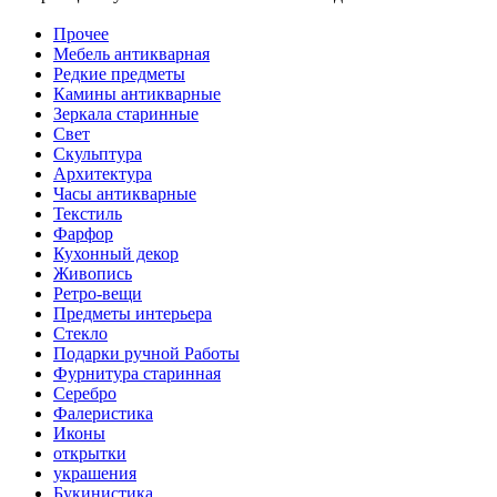
Прочее
Мебель антикварная
Редкие предметы
Камины антикварные
Зеркала старинные
Свет
Скульптура
Архитектура
Часы антикварные
Текстиль
Фарфор
Кухонный декор
Живопись
Ретро-вещи
Предметы интерьера
Стекло
Подарки ручной Работы
Фурнитура старинная
Серебро
Фалеристика
Иконы
открытки
украшения
Букинистика