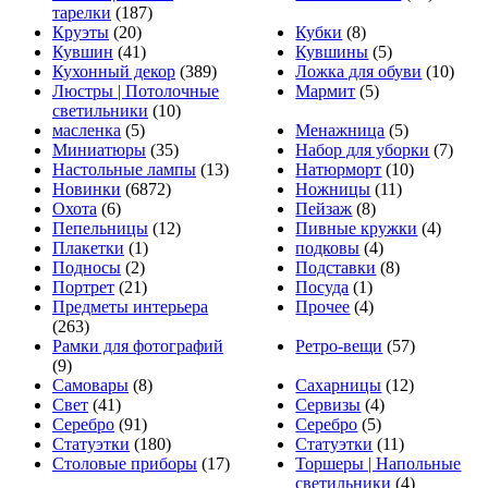
тарелки
(187)
Круэты
(20)
Кубки
(8)
Кувшин
(41)
Кувшины
(5)
Кухонный декор
(389)
Ложка для обуви
(10)
Люстры | Потолочные
Мармит
(5)
светильники
(10)
масленка
(5)
Менажница
(5)
Миниатюры
(35)
Набор для уборки
(7)
Настольные лампы
(13)
Натюрморт
(10)
Новинки
(6872)
Ножницы
(11)
Охота
(6)
Пейзаж
(8)
Пепельницы
(12)
Пивные кружки
(4)
Плакетки
(1)
подковы
(4)
Подносы
(2)
Подставки
(8)
Портрет
(21)
Посуда
(1)
Предметы интерьера
Прочее
(4)
(263)
Рамки для фотографий
Ретро-вещи
(57)
(9)
Самовары
(8)
Сахарницы
(12)
Свет
(41)
Сервизы
(4)
Серебро
(91)
Серебро
(5)
Статуэтки
(180)
Статуэтки
(11)
Столовые приборы
(17)
Торшеры | Напольные
светильники
(4)