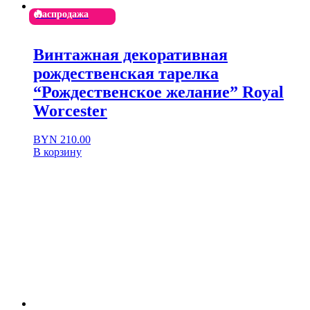
Распродажа
Винтажная декоративная
рождественская тарелка
“Рождественское желание” Royal
Worcester
Первоначальная
Текущая
BYN
210.00
цена
цена:
В корзину
составляла
BYN 210.00.
BYN 420.00.