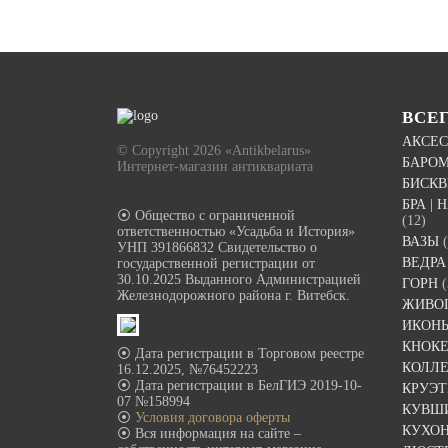
ВСЕ
АКСЕС
© Copyright 2026 «Antikbelarus»
БАРО
Интернет-магазин антиквариата
БИСК
БРА |
⦿ Общество с ограниченной
(12)
ответственностью «Усадьба и История»
ВАЗЫ
УНП 391866832 Свидетельство о
ВЕДРА
государственной регистрации от
30.10.2025 Выданного Администрацией
ГОРН
(
Железнодорожного района г. Витебск.
ЖИВО
ИКОН
КНОК
⦿ Дата регистрации в Торговом реестре
КОЛЛ
16.12.2025, №76452223
⦿ Дата регистрации в БелГИЭ 2019-10-
КРУЭ
07 №158994
КУВШ
⦿
Условия договора оферты
КУХО
⦿ Вся информация на сайте –