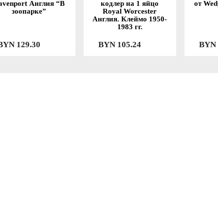
avenport Англия “В
кодлер на 1 яйцо
от Wed
зоопарке”
Royal Worcester
Англия. Клеймо 1950-
1983 гг.
BYN
129.30
BYN
105.24
BYN