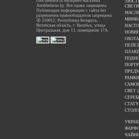
собственность интернет-магазина
ЛЮСТР
Antikbelarus.by. Все права защищены.
СВЕТ
Публикация информации с сайта без
МАСЛ
разрешения правообладателя запрещена.
МИНИ
⦿ 210012, Республика Беларусь,
Витебская область, г. Витебск, улица
НАСТ
Центральная, дом 13, помещение 17А.
НОВИ
ОХОТА
ПЕПЕ
ПЛАК
ПОДН
ПОРТР
ПРЕДМ
РАМКИ
САМО
СВЕТ
(
СЕРЕБ
СТАТУ
СТОЛО
УКРА
ФАРФ
ЧАЙН