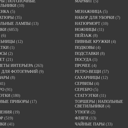
Ы | ПОТОЛОЧНЫЕ
МАРМИТ
(5)
ИЛЬНИКИ
(10)
ЕНКА
(5)
МЕНАЖНИЦА
(5)
АТЮРЫ
(35)
НАБОР ДЛЯ УБОРКИ
(7)
ОЛЬНЫЕ ЛАМПЫ
(13)
НАТЮРМОРТ
(10)
НКИ
(6853)
НОЖНИЦЫ
(11)
(6)
ПЕЙЗАЖ
(8)
ЛЬНИЦЫ
(12)
ПИВНЫЕ КРУЖКИ
(4)
ЕТКИ
(1)
ПОДКОВЫ
(4)
ОСЫ
(2)
ПОДСТАВКИ
(8)
ЕТ
(21)
ПОСУДА
(1)
ЕТЫ ИНТЕРЬЕРА
(263)
ПРОЧЕЕ
(4)
 ДЛЯ ФОТОГРАФИЙ
(9)
РЕТРО-ВЕЩИ
(57)
ВАРЫ
(8)
САХАРНИЦЫ
(12)
41)
СЕРВИЗЫ
(4)
РО
(91)
СЕРЕБРО
(5)
ЭТКИ
(180)
СТАТУЭТКИ
(11)
ВЫЕ ПРИБОРЫ
(17)
ТОРШЕРЫ | НАПОЛЬНЫЕ
СВЕТИЛЬНИКИ
(4)
ШЕНИЯ
(19)
УТЮГИ
(2)
ОР
(519)
ФЛЯГИ
(13)
ИКИ
(41)
ЧАЙНЫЕ ПАРЫ
(33)