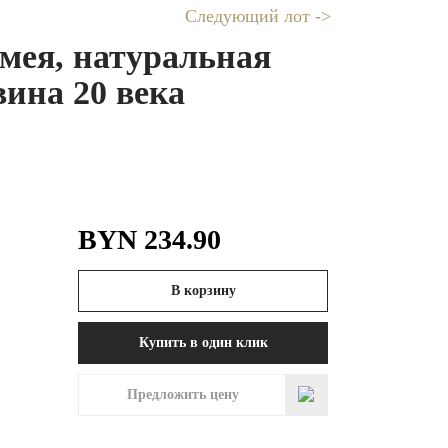
Следующий лот ->
мея, натуральная
ина 20 века
BYN
234.90
В корзину
Купить в один клик
Предложить цену