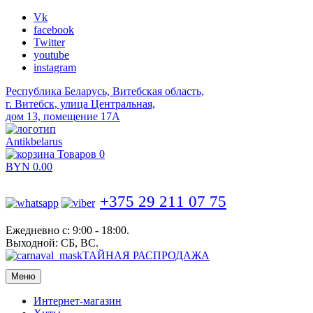
Vk
facebook
Twitter
youtube
instagram
Республика Беларусь, Витебская область,
г. Витебск, улица Центральная,
дом 13, помещение 17А
Antikbelarus
Товаров 0
BYN
0.00
+375 29 211 07 75
Ежедневно с: 9:00 - 18:00.
Выходной: СБ, ВС.
ТАЙНАЯ РАСПРОДАЖА
Меню
Интернет-магазин