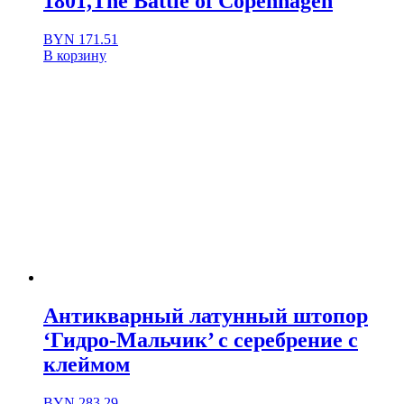
1801,The Battle of Copenhagen
BYN
171.51
В корзину
Антикварный латунный штопор
‘Гидро-Мальчик’ с серебрение с
клеймом
BYN
283.29