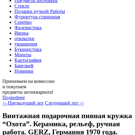
Предметы интерьера
Стекло
Подарки ручной Работы
Фурнитура старинная
Серебро
Фалеристика
Иконы
открытки
украшения
Букинистика
Монеты
Картография
Барельеф
Новинки
Принимаем на комиссию
и покупаем
предметы антиквариата!
Подробнее
<- Предыдущий лот
Следующий лот ->
Винтажная подарочная пивная кружка
“Охота”. Керамика, рельеф, ручная
работа. GERZ, Германия 1970 года.