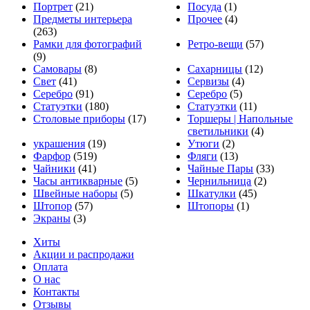
Портрет
(21)
Посуда
(1)
Предметы интерьера
Прочее
(4)
(263)
Рамки для фотографий
Ретро-вещи
(57)
(9)
Самовары
(8)
Сахарницы
(12)
Свет
(41)
Сервизы
(4)
Серебро
(91)
Серебро
(5)
Статуэтки
(180)
Статуэтки
(11)
Столовые приборы
(17)
Торшеры | Напольные
светильники
(4)
украшения
(19)
Утюги
(2)
Фарфор
(519)
Фляги
(13)
Чайники
(41)
Чайные Пары
(33)
Часы антикварные
(5)
Чернильница
(2)
Швейные наборы
(5)
Шкатулки
(45)
Штопор
(57)
Штопоры
(1)
Экраны
(3)
Хиты
Акции и распродажи
Оплата
О нас
Контакты
Отзывы