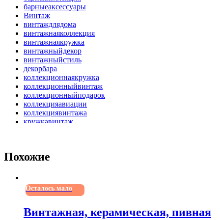
барныеаксессуары
Винтаж
винтаждлядома
винтажнаяколлекция
винтажнаякружка
винтажныйдекор
винтажныйстиль
декорбара
коллекционнаякружка
коллекционныйвинтаж
коллекционныйподарок
коллекцияавиации
коллекциявинтажа
кружкавинтаж
кружкадлябара
кружкаколлекционная
кружкасдекором
Похожие
кружкасисторией
кружкаскрышкой
пивнаякружка
подарокколлекционеру
Осталось мало
редкиевещи
ретрокружка
ретропосуда
Винтажная, керамическая, пивная
уникальныйдизайн