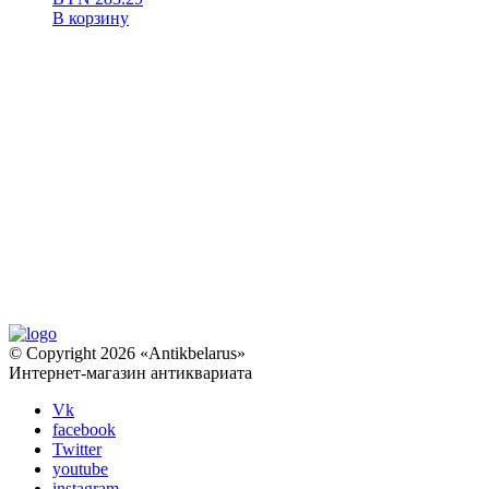
В корзину
© Copyright 2026 «Antikbelarus»
Интернет-магазин антиквариата
Vk
facebook
Twitter
youtube
instagram