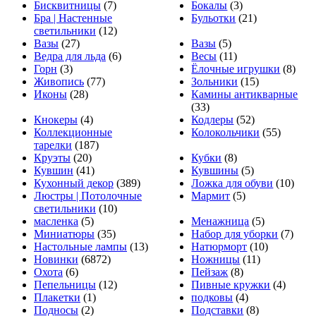
Бисквитницы
(7)
Бокалы
(3)
Бра | Настенные
Бульотки
(21)
светильники
(12)
Вазы
(27)
Вазы
(5)
Ведра для льда
(6)
Весы
(11)
Горн
(3)
Ёлочные игрушки
(8)
Живопись
(77)
Зольники
(15)
Иконы
(28)
Камины антикварные
(33)
Кнокеры
(4)
Кодлеры
(52)
Коллекционные
Колокольчики
(55)
тарелки
(187)
Круэты
(20)
Кубки
(8)
Кувшин
(41)
Кувшины
(5)
Кухонный декор
(389)
Ложка для обуви
(10)
Люстры | Потолочные
Мармит
(5)
светильники
(10)
масленка
(5)
Менажница
(5)
Миниатюры
(35)
Набор для уборки
(7)
Настольные лампы
(13)
Натюрморт
(10)
Новинки
(6872)
Ножницы
(11)
Охота
(6)
Пейзаж
(8)
Пепельницы
(12)
Пивные кружки
(4)
Плакетки
(1)
подковы
(4)
Подносы
(2)
Подставки
(8)