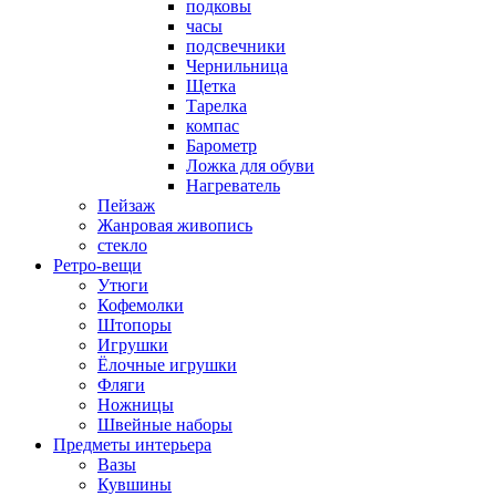
подковы
часы
подсвечники
Чернильница
Щетка
Тарелка
компас
Барометр
Ложка для обуви
Нагреватель
Пейзаж
Жанровая живопись
стекло
Ретро-вещи
Утюги
Кофемолки
Штопоры
Игрушки
Ёлочные игрушки
Фляги
Ножницы
Швейные наборы
Предметы интерьера
Вазы
Кувшины