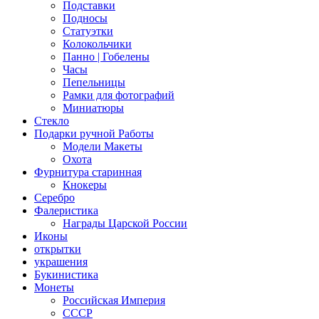
Подставки
Подносы
Статуэтки
Колокольчики
Панно | Гобелены
Часы
Пепельницы
Рамки для фотографий
Миниатюры
Стекло
Подарки ручной Работы
Модели Макеты
Охота
Фурнитура старинная
Кнокеры
Серебро
Фалеристика
Награды Царской России
Иконы
открытки
украшения
Букинистика
Монеты
Российская Империя
СССР