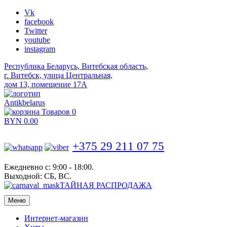
Vk
facebook
Twitter
youtube
instagram
Республика Беларусь, Витебская область,
г. Витебск, улица Центральная,
дом 13, помещение 17А
Antikbelarus
Товаров 0
BYN
0.00
+375 29 211 07 75
Ежедневно с: 9:00 - 18:00.
Выходной: СБ, ВС.
ТАЙНАЯ РАСПРОДАЖА
Меню
Интернет-магазин