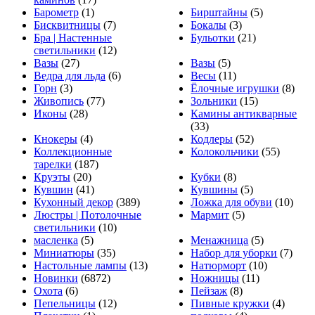
Барометр
(1)
Бирштайны
(5)
Бисквитницы
(7)
Бокалы
(3)
Бра | Настенные
Бульотки
(21)
светильники
(12)
Вазы
(27)
Вазы
(5)
Ведра для льда
(6)
Весы
(11)
Горн
(3)
Ёлочные игрушки
(8)
Живопись
(77)
Зольники
(15)
Иконы
(28)
Камины антикварные
(33)
Кнокеры
(4)
Кодлеры
(52)
Коллекционные
Колокольчики
(55)
тарелки
(187)
Круэты
(20)
Кубки
(8)
Кувшин
(41)
Кувшины
(5)
Кухонный декор
(389)
Ложка для обуви
(10)
Люстры | Потолочные
Мармит
(5)
светильники
(10)
масленка
(5)
Менажница
(5)
Миниатюры
(35)
Набор для уборки
(7)
Настольные лампы
(13)
Натюрморт
(10)
Новинки
(6872)
Ножницы
(11)
Охота
(6)
Пейзаж
(8)
Пепельницы
(12)
Пивные кружки
(4)