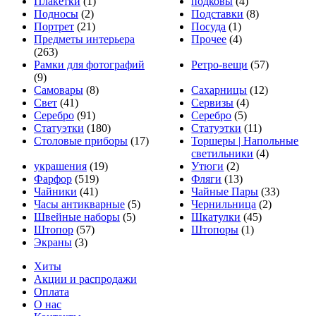
Плакетки
(1)
подковы
(4)
Подносы
(2)
Подставки
(8)
Портрет
(21)
Посуда
(1)
Предметы интерьера
Прочее
(4)
(263)
Рамки для фотографий
Ретро-вещи
(57)
(9)
Самовары
(8)
Сахарницы
(12)
Свет
(41)
Сервизы
(4)
Серебро
(91)
Серебро
(5)
Статуэтки
(180)
Статуэтки
(11)
Столовые приборы
(17)
Торшеры | Напольные
светильники
(4)
украшения
(19)
Утюги
(2)
Фарфор
(519)
Фляги
(13)
Чайники
(41)
Чайные Пары
(33)
Часы антикварные
(5)
Чернильница
(2)
Швейные наборы
(5)
Шкатулки
(45)
Штопор
(57)
Штопоры
(1)
Экраны
(3)
Хиты
Акции и распродажи
Оплата
О нас