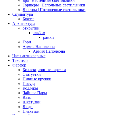
Бра | Настенные светильники
Торшеры | Напольные светильники
Люстры | Потолочные светильники
Скульптура
Бюсты
Архитектура
открытки
альбом
рамки
Горн
Армия Наполеона
Армия Наполеона
Часы антикварные
Текстиль
Фарфор
Коллекционные тарелки
Статуэтки
Пивные кружки
Посуда
Кодлеры
Чайные Пары
Вазы
Шкатулки
Люди
Плакетки