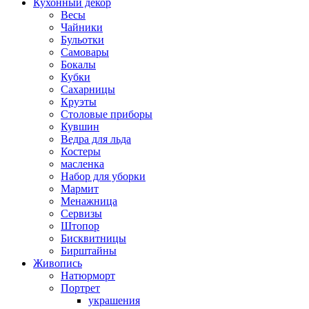
Кухонный декор
Весы
Чайники
Бульотки
Самовары
Бокалы
Кубки
Сахарницы
Круэты
Столовые приборы
Кувшин
Ведра для льда
Костеры
масленка
Набор для уборки
Мармит
Менажница
Сервизы
Штопор
Бисквитницы
Бирштайны
Живопись
Натюрморт
Портрет
украшения