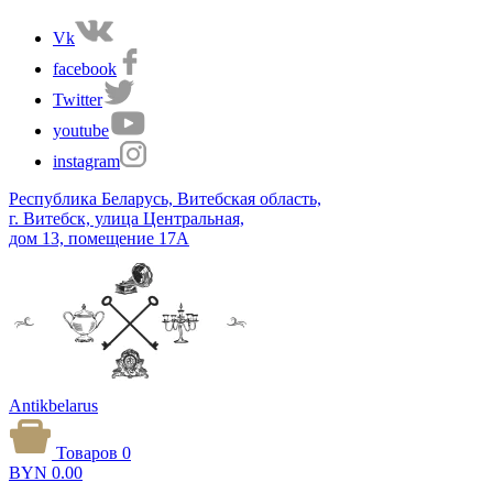
Vk
facebook
Twitter
youtube
instagram
Республика Беларусь, Витебская область,
г. Витебск, улица Центральная,
дом 13, помещение 17А
Antikbelarus
Товаров 0
BYN
0.00