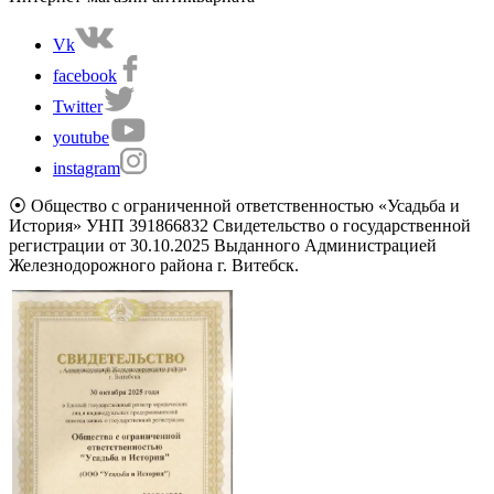
Vk
facebook
Twitter
youtube
instagram
⦿ Общество с ограниченной ответственностью «Усадьба и
История» УНП 391866832 Свидетельство о государственной
регистрации от 30.10.2025 Выданного Администрацией
Железнодорожного района г. Витебск.