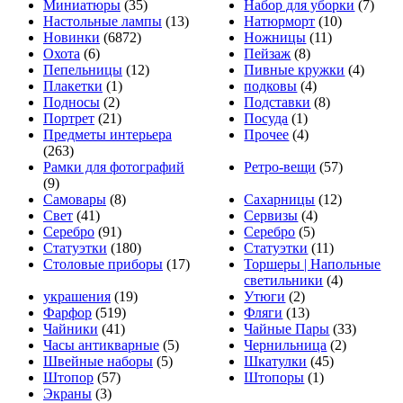
Миниатюры
(35)
Набор для уборки
(7)
Настольные лампы
(13)
Натюрморт
(10)
Новинки
(6872)
Ножницы
(11)
Охота
(6)
Пейзаж
(8)
Пепельницы
(12)
Пивные кружки
(4)
Плакетки
(1)
подковы
(4)
Подносы
(2)
Подставки
(8)
Портрет
(21)
Посуда
(1)
Предметы интерьера
Прочее
(4)
(263)
Рамки для фотографий
Ретро-вещи
(57)
(9)
Самовары
(8)
Сахарницы
(12)
Свет
(41)
Сервизы
(4)
Серебро
(91)
Серебро
(5)
Статуэтки
(180)
Статуэтки
(11)
Столовые приборы
(17)
Торшеры | Напольные
светильники
(4)
украшения
(19)
Утюги
(2)
Фарфор
(519)
Фляги
(13)
Чайники
(41)
Чайные Пары
(33)
Часы антикварные
(5)
Чернильница
(2)
Швейные наборы
(5)
Шкатулки
(45)
Штопор
(57)
Штопоры
(1)
Экраны
(3)