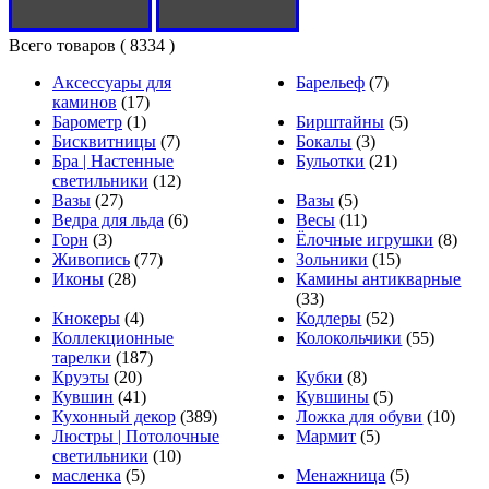
Всего товаров
( 8334 )
Аксессуары для
Барельеф
(7)
каминов
(17)
Барометр
(1)
Бирштайны
(5)
Бисквитницы
(7)
Бокалы
(3)
Бра | Настенные
Бульотки
(21)
светильники
(12)
Вазы
(27)
Вазы
(5)
Ведра для льда
(6)
Весы
(11)
Горн
(3)
Ёлочные игрушки
(8)
Живопись
(77)
Зольники
(15)
Иконы
(28)
Камины антикварные
(33)
Кнокеры
(4)
Кодлеры
(52)
Коллекционные
Колокольчики
(55)
тарелки
(187)
Круэты
(20)
Кубки
(8)
Кувшин
(41)
Кувшины
(5)
Кухонный декор
(389)
Ложка для обуви
(10)
Люстры | Потолочные
Мармит
(5)
светильники
(10)
масленка
(5)
Менажница
(5)