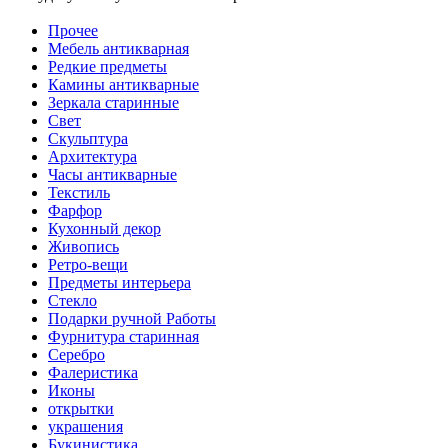
Прочее
Мебель антикварная
Редкие предметы
Камины антикварные
Зеркала старинные
Свет
Скульптура
Архитектура
Часы антикварные
Текстиль
Фарфор
Кухонный декор
Живопись
Ретро-вещи
Предметы интерьера
Стекло
Подарки ручной Работы
Фурнитура старинная
Серебро
Фалеристика
Иконы
открытки
украшения
Букинистика