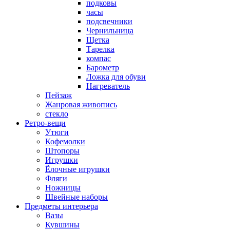
подковы
часы
подсвечники
Чернильница
Щетка
Тарелка
компас
Барометр
Ложка для обуви
Нагреватель
Пейзаж
Жанровая живопись
стекло
Ретро-вещи
Утюги
Кофемолки
Штопоры
Игрушки
Ёлочные игрушки
Фляги
Ножницы
Швейные наборы
Предметы интерьера
Вазы
Кувшины