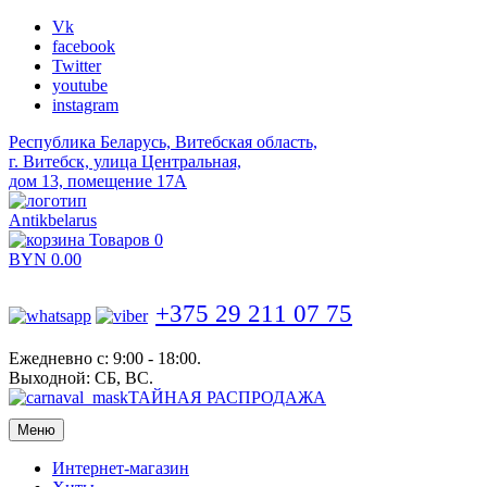
Vk
facebook
Twitter
youtube
instagram
Республика Беларусь, Витебская область,
г. Витебск, улица Центральная,
дом 13, помещение 17А
Antikbelarus
Товаров 0
BYN
0.00
+375 29 211 07 75
Ежедневно с: 9:00 - 18:00.
Выходной: СБ, ВС.
ТАЙНАЯ РАСПРОДАЖА
Меню
Интернет-магазин