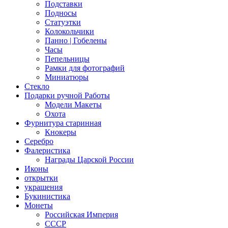
Подставки
Подносы
Статуэтки
Колокольчики
Панно | Гобелены
Часы
Пепельницы
Рамки для фотографий
Миниатюры
Стекло
Подарки ручной Работы
Модели Макеты
Охота
Фурнитура старинная
Кнокеры
Серебро
Фалеристика
Награды Царской России
Иконы
открытки
украшения
Букинистика
Монеты
Российская Империя
СССР