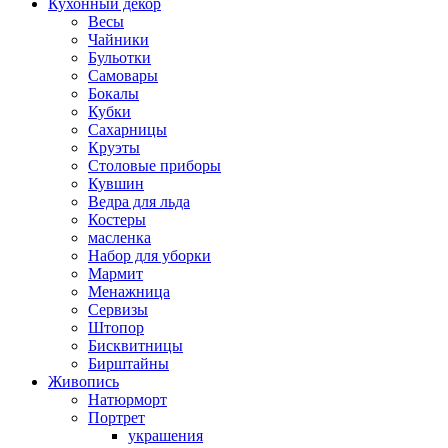
Кухонный декор
Весы
Чайники
Бульотки
Самовары
Бокалы
Кубки
Сахарницы
Круэты
Столовые приборы
Кувшин
Ведра для льда
Костеры
масленка
Набор для уборки
Мармит
Менажница
Сервизы
Штопор
Бисквитницы
Бирштайны
Живопись
Натюрморт
Портрет
украшения