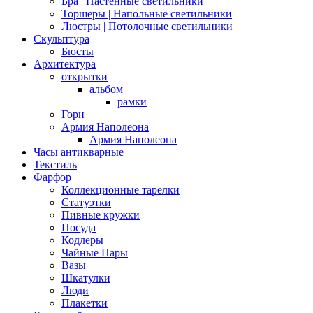
Бра | Настенные светильники
Торшеры | Напольные светильники
Люстры | Потолочные светильники
Скульптура
Бюсты
Архитектура
открытки
альбом
рамки
Горн
Армия Наполеона
Армия Наполеона
Часы антикварные
Текстиль
Фарфор
Коллекционные тарелки
Статуэтки
Пивные кружки
Посуда
Кодлеры
Чайные Пары
Вазы
Шкатулки
Люди
Плакетки