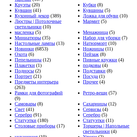
Круэты
(20)
Кубки
(8)
Кувшин
(41)
Кувшины
(5)
Кухонный декор
(389)
Ложка для обуви
(10)
Люстры | Потолочные
Мармит
(5)
светильники
(10)
масленка
(5)
Менажница
(5)
Миниатюры
(35)
Набор для уборки
(7)
Настольные лампы
(13)
Натюрморт
(10)
Новинки
(6853)
Ножницы
(11)
Охота
(6)
Пейзаж
(8)
Пепельницы
(12)
Пивные кружки
(4)
Плакетки
(1)
подковы
(4)
Подносы
(2)
Подставки
(8)
Портрет
(21)
Посуда
(1)
Предметы интерьера
Прочее
(4)
(263)
Рамки для фотографий
Ретро-вещи
(57)
(9)
Самовары
(8)
Сахарницы
(12)
Свет
(41)
Сервизы
(4)
Серебро
(91)
Серебро
(5)
Статуэтки
(180)
Статуэтки
(11)
Столовые приборы
(17)
Торшеры | Напольные
светильники
(4)
украшения
(19)
Утюги
(2)