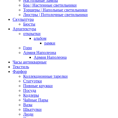
Настольные лампы
Бра | Настенные светильники
Торшеры | Напольные светильники
Люстры | Потолочные светильники
Скульптура
Бюсты
Архитектура
открытки
альбом
рамки
Горн
Армия Наполеона
Армия Наполеона
Часы антикварные
Текстиль
Фарфор
Коллекционные тарелки
Статуэтки
Пивные кружки
Посуда
Кодлеры
Чайные Пары
Вазы
Шкатулки
Люди