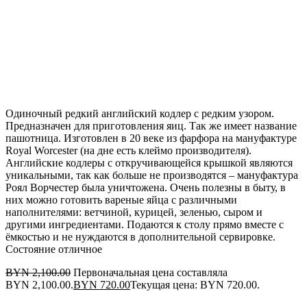
Осталось мало
Одиночный редкий английский кодлер с редким узором.
Предназначен для приготовления яиц. Так же имеет название
пашотница. Изготовлен в 20 веке из фарфора на мануфактуре
Royal Worcester (на дне есть клеймо производителя).
Английские кодлеры с откручивающейся крышкой являются
уникальными, так как больше не производятся – мануфактура
Роял Ворчестер была уничтожена. Очень полезны в быту, в
них можно готовить вареные яйца с различными
наполнителями: ветчиной, курицей, зеленью, сыром и
другими ингредиентами. Подаются к столу прямо вместе с
ёмкостью и не нуждаются в дополнительной сервировке.
Состояние отличное
BYN
2,100.00
Первоначальная цена составляла
BYN 2,100.00.
BYN
720.00
Текущая цена: BYN 720.00.