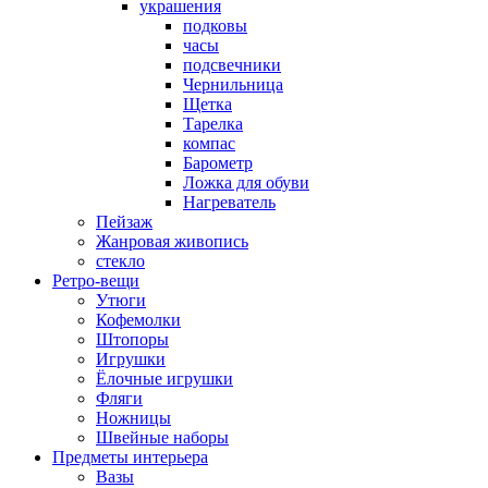
украшения
подковы
часы
подсвечники
Чернильница
Щетка
Тарелка
компас
Барометр
Ложка для обуви
Нагреватель
Пейзаж
Жанровая живопись
стекло
Ретро-вещи
Утюги
Кофемолки
Штопоры
Игрушки
Ёлочные игрушки
Фляги
Ножницы
Швейные наборы
Предметы интерьера
Вазы