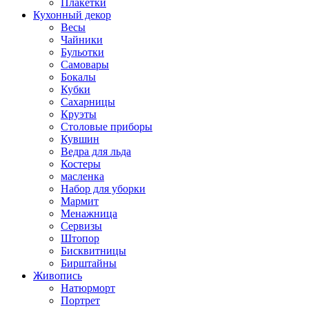
Плакетки
Кухонный декор
Весы
Чайники
Бульотки
Самовары
Бокалы
Кубки
Сахарницы
Круэты
Столовые приборы
Кувшин
Ведра для льда
Костеры
масленка
Набор для уборки
Мармит
Менажница
Сервизы
Штопор
Бисквитницы
Бирштайны
Живопись
Натюрморт
Портрет