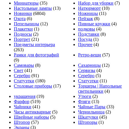
Миниатюры
(35)
Набор для уборки
(7)
Настольные лампы
(13)
Натюрморт
(10)
Новинки
(6804)
Ножницы
(11)
Охота
(6)
Пейзаж
(8)
Пепельницы
(12)
Пивные кружки
(4)
Плакетки
(1)
подковы
(4)
Подносы
(2)
Подставки
(8)
Портрет
(21)
Посуда
(1)
Предметы интерьера
Прочее
(4)
(263)
Рамки для фотографий
Ретро-вещи
(57)
(9)
Самовары
(8)
Сахарницы
(12)
Свет
(41)
Сервизы
(4)
Серебро
(91)
Серебро
(5)
Статуэтки
(180)
Статуэтки
(11)
Столовые приборы
(17)
Торшеры | Напольные
светильники
(4)
украшения
(19)
Утюги
(2)
Фарфор
(519)
Фляги
(13)
Чайники
(41)
Чайные Пары
(33)
Часы антикварные
(5)
Чернильница
(2)
Швейные наборы
(5)
Шкатулки
(45)
Штопор
(57)
Штопоры
(1)
Экраны
(3)