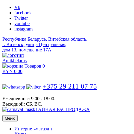
Vk
facebook
Twitter
youtube
instagram
Республика Беларусь, Витебская область,
г. Витебск, улица Центральная,
дом 13, помещение 17А
Antikbelarus
Товаров 0
BYN
0.00
+375 29 211 07 75
Ежедневно с: 9:00 - 18:00.
Выходной: СБ, ВС.
ТАЙНАЯ РАСПРОДАЖА
Меню
Интернет-магазин