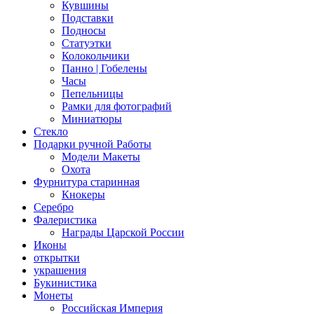
Кувшины
Подставки
Подносы
Статуэтки
Колокольчики
Панно | Гобелены
Часы
Пепельницы
Рамки для фотографий
Миниатюры
Стекло
Подарки ручной Работы
Модели Макеты
Охота
Фурнитура старинная
Кнокеры
Серебро
Фалеристика
Награды Царской России
Иконы
открытки
украшения
Букинистика
Монеты
Российская Империя