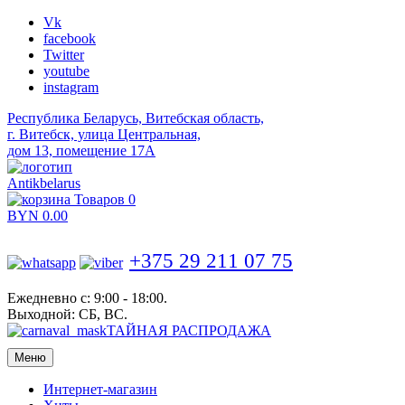
Vk
facebook
Twitter
youtube
instagram
Республика Беларусь, Витебская область,
г. Витебск, улица Центральная,
дом 13, помещение 17А
Antikbelarus
Товаров 0
BYN
0.00
+375 29 211 07 75
Ежедневно с: 9:00 - 18:00.
Выходной: СБ, ВС.
ТАЙНАЯ РАСПРОДАЖА
Меню
Интернет-магазин