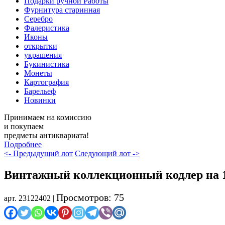
Подарки ручной Работы
Фурнитура старинная
Серебро
Фалеристика
Иконы
открытки
украшения
Букинистика
Монеты
Картография
Барельеф
Новинки
Принимаем на комиссию
и покупаем
предметы антиквариата!
Подробнее
<- Предыдущий лот
Следующий лот ->
Винтажный коллекционный кодлер на 1 я
Просмотров: 75
арт. 23122402 |