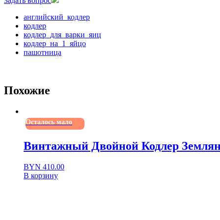
Задать вопрос
английский_кодлер
кодлер
кодлер_для_варки_яиц
кодлер_на_1_яйцо
пашотница
Похожие
Осталось мало
Винтажный Двойной Кодлер Земля
BYN
410.00
В корзину