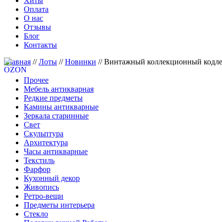
Хиты
Оплата
О нас
Отзывы
Блог
Контакты
Главная
//
Лоты
//
Новинки
//
Винтажный коллекционный кодлер 
Прочее
Мебель антикварная
Редкие предметы
Камины антикварные
Зеркала старинные
Свет
Скульптура
Архитектура
Часы антикварные
Текстиль
Фарфор
Кухонный декор
Живопись
Ретро-вещи
Предметы интерьера
Стекло