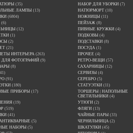
АТЮРЫ
(35)
НАБОР ДЛЯ УБОРКИ
(7)
ОЛЬНЫЕ ЛАМПЫ
(13)
НАТЮРМОРТ
(10)
НКИ
(6804)
НОЖНИЦЫ
(11)
(6)
ПЕЙЗАЖ
(8)
ЛЬНИЦЫ
(12)
ПИВНЫЕ КРУЖКИ
(4)
ЕТКИ
(1)
ПОДКОВЫ
(4)
ОСЫ
(2)
ПОДСТАВКИ
(8)
ЕТ
(21)
ПОСУДА
(1)
ЕТЫ ИНТЕРЬЕРА
(263)
ПРОЧЕЕ
(4)
 ДЛЯ ФОТОГРАФИЙ
(9)
РЕТРО-ВЕЩИ
(57)
ВАРЫ
(8)
САХАРНИЦЫ
(12)
41)
СЕРВИЗЫ
(4)
РО
(91)
СЕРЕБРО
(5)
ЭТКИ
(180)
СТАТУЭТКИ
(11)
ВЫЕ ПРИБОРЫ
(17)
ТОРШЕРЫ | НАПОЛЬНЫЕ
СВЕТИЛЬНИКИ
(4)
ШЕНИЯ
(19)
УТЮГИ
(2)
ОР
(519)
ФЛЯГИ
(13)
ИКИ
(41)
ЧАЙНЫЕ ПАРЫ
(33)
 АНТИКВАРНЫЕ
(5)
ЧЕРНИЛЬНИЦА
(2)
НЫЕ НАБОРЫ
(5)
ШКАТУЛКИ
(45)