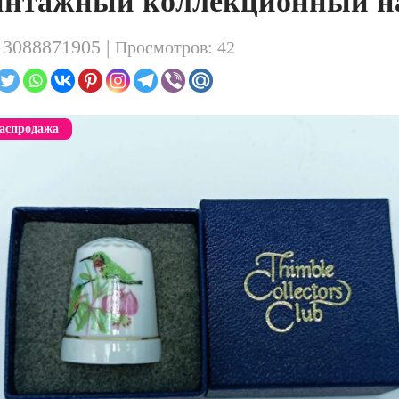
нтажный коллекционный на
. 3088871905 |
Просмотров: 42
аспродажа