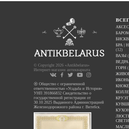
ВСЕ
АКСЕС
БАРО
БИСК
БРА |
(12)
ВАЗЫ
ВЕДРА
© Copyright 2026 «Antikbelarus»
ГОРН
(
Интернет-магазин антиквариата
ЖИВО
ИКОН
⦿ Общество с ограниченной
КНОК
ответственностью «Усадьба и История»
КОЛЛ
УНП 391866832 Свидетельство о
государственной регистрации от
КРУЭ
30.10.2025 Выданного Администрацией
КУВШ
Железнодорожного района г. Витебск.
КУХО
ЛЮСТР
СВЕТ
МАСЛ