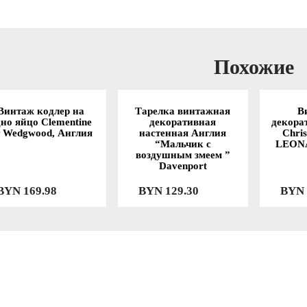
Похожие
Винтаж кодлер на
Тарелка винтажная
В
дно яйцо Clementine
декоративная
декора
т Wedgwood, Англия
настенная Англия
Chri
“Мальчик с
LEON
воздушным змеем ”
Davenport
BYN
169.98
BYN
129.30
BYN