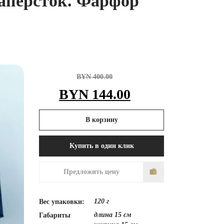
персток. Фарфор
BYN
400.00
Первоначальная
Текущая
BYN
144.00
цена
цена:
В корзину
составляла
BYN 144.00
Купить в один клик
BYN 400.00.
Предложить цену
120 г
Вес упаковки:
длина 15 см
Габариты