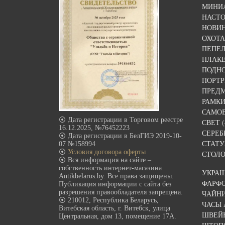
МИНИ
НАСТ
НОВИ
ОХОТА
ПЕПЕ
ПЛАК
ПОДН
ПОРТР
ПРЕДМ
РАМКИ
САМО
⦿ Дата регистрации в Торговом реестре
СВЕТ
(
16.12.2025, №76452223
СЕРЕБ
⦿ Дата регистрации в БелГИЭ 2019-10-
07 №158994
СТАТУ
⦿
Условия договора оферты
СТОЛО
⦿ Вся информация на сайте –
собственность интернет-магазина
УКРА
Antikbelarus.by. Все права защищены.
ФАРФ
Публикация информации с сайта без
разрешения правообладателя запрещена.
ЧАЙН
⦿ 210012, Республика Беларусь,
ЧАСЫ
Витебская область, г. Витебск, улица
ШВЕЙ
Центральная, дом 13, помещение 17А.