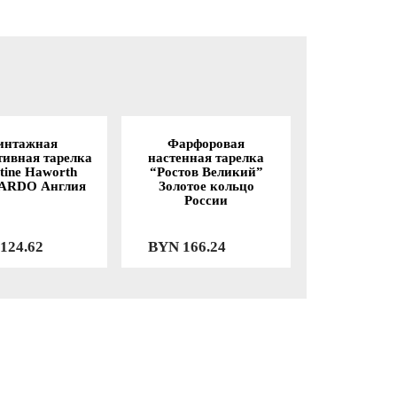
интажная
Фарфоровая
тивная тарелка
настенная тарелка
stine Haworth
“Ростов Великий”
ARDO Англия
Золотое кольцо
России
124.62
BYN
166.24