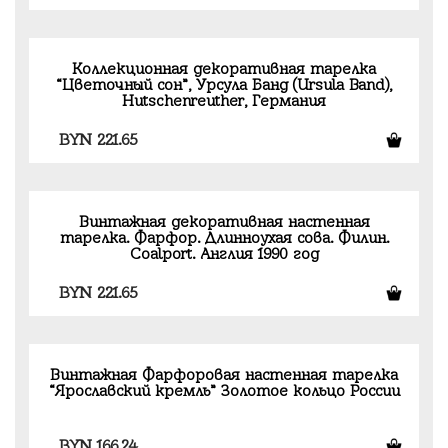
Коллекционная декоративная тарелка
“Цветочный сон”, Урсула Банд (Ursula Band),
Hutschenreuther, Германия
BYN
221.65
Винтажная декоративная настенная
тарелка. Фарфор. Длинноухая сова. Филин.
Coalport. Англия 1990 год
BYN
221.65
Винтажная Фарфоровая настенная тарелка
“Ярославский кремль” Золотое кольцо России
BYN
166.24