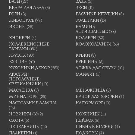
ВАЗЫ
(27)
ВАЗЫ
(5)
ВЕДРА ДЛЯ ЛЬДА
(6)
ВЕСЫ
(11)
ГОРН
(3)
ЁЛОЧНЫЕ ИГРУШКИ
(8)
ЖИВОПИСЬ
(77)
ЗОЛЬНИКИ
(15)
ИКОНЫ
(28)
КАМИНЫ
АНТИКВАРНЫЕ
(33)
КНОКЕРЫ
(4)
КОДЛЕРЫ
(52)
КОЛЛЕКЦИОННЫЕ
КОЛОКОЛЬЧИКИ
(55)
ТАРЕЛКИ
(187)
КРУЭТЫ
(20)
КУБКИ
(8)
КУВШИН
(41)
КУВШИНЫ
(5)
КУХОННЫЙ ДЕКОР
(389)
ЛОЖКА ДЛЯ ОБУВИ
(10)
ЛЮСТРЫ |
МАРМИТ
(5)
ПОТОЛОЧНЫЕ
СВЕТИЛЬНИКИ
(10)
МАСЛЕНКА
(5)
МЕНАЖНИЦА
(5)
МИНИАТЮРЫ
(35)
НАБОР ДЛЯ УБОРКИ
(7)
НАСТОЛЬНЫЕ ЛАМПЫ
НАТЮРМОРТ
(10)
(13)
НОВИНКИ
(6872)
НОЖНИЦЫ
(11)
ОХОТА
(6)
ПЕЙЗАЖ
(8)
ПЕПЕЛЬНИЦЫ
(12)
ПИВНЫЕ КРУЖКИ
(4)
ПЛАКЕТКИ
(1)
ПОДКОВЫ
(4)