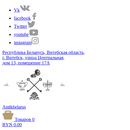
Vk
facebook
Twitter
youtube
instagram
Республика Беларусь, Витебская область,
г. Витебск, улица Центральная,
дом 13, помещение 17А
Antikbelarus
Товаров 0
BYN
0.00