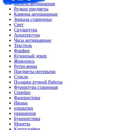
Мебель антикварная
Редкие предметы
Камины антикварные
Зеркала старинные
Свет
Скульптура
Архитектура
Часы антикварные
Текстиль
Фарфор
Кухонный декор
Живопись
Ретро-вещи
Предметы интерьера
Стекло
Подарки ручной Работы
Фурнитура старинная
Серебро
Фалеристика
Иконы
открытки
украшения
Букинистика
Монеты
Картография