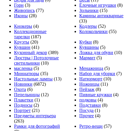
Горн
(3)
Ёлочные игрушки
(8)
Живопись
(77)
Зольники
(15)
Иконы
(28)
Камины антикварные
(33)
Кнокеры
(4)
Кодлеры
(52)
Коллекционные
Колокольчики
(55)
тарелки
(187)
Круэты
(20)
Кубки
(8)
Кувшин
(41)
Кувшины
(5)
Кухонный декор
(389)
Ложка для обуви
(10)
Люстры | Потолочные
Мармит
(5)
светильники
(10)
масленка
(5)
Менажница
(5)
Миниатюры
(35)
Набор для уборки
(7)
Настольные лампы
(13)
Натюрморт
(10)
Новинки
(6872)
Ножницы
(11)
Охота
(6)
Пейзаж
(8)
Пепельницы
(12)
Пивные кружки
(4)
Плакетки
(1)
подковы
(4)
Подносы
(2)
Подставки
(8)
Портрет
(21)
Посуда
(1)
Предметы интерьера
Прочее
(4)
(263)
Рамки для фотографий
Ретро-вещи
(57)