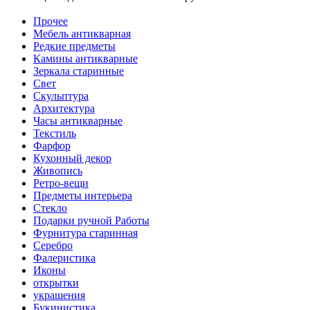
Прочее
Мебель антикварная
Редкие предметы
Камины антикварные
Зеркала старинные
Свет
Скульптура
Архитектура
Часы антикварные
Текстиль
Фарфор
Кухонный декор
Живопись
Ретро-вещи
Предметы интерьера
Стекло
Подарки ручной Работы
Фурнитура старинная
Серебро
Фалеристика
Иконы
открытки
украшения
Букинистика