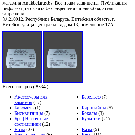
магазина Antikbelarus.by. Все права защищены. Публикация
информации с сайта без разрешения правообладателя
запрещена.
⦿ 210012, Республика Беларусь, Витебская область, г.
Витебск, улица Центральная, дом 13, помещение 17А.
Всего товаров
( 8334 )
Аксессуары для
Барельеф
(7)
каминов
(17)
Барометр
(1)
Бирштайны
(5)
Бисквитницы
(7)
Бокалы
(3)
Бра | Настенные
Бульотки
(21)
светильники
(12)
Вазы
(27)
Вазы
(5)
Ведра для льда
(6)
Весы
(11)