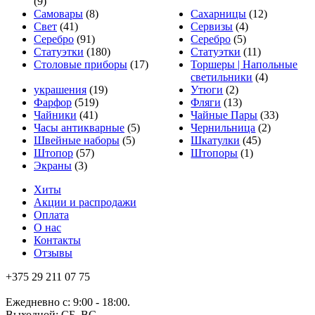
(9)
Самовары
(8)
Сахарницы
(12)
Свет
(41)
Сервизы
(4)
Серебро
(91)
Серебро
(5)
Статуэтки
(180)
Статуэтки
(11)
Столовые приборы
(17)
Торшеры | Напольные
светильники
(4)
украшения
(19)
Утюги
(2)
Фарфор
(519)
Фляги
(13)
Чайники
(41)
Чайные Пары
(33)
Часы антикварные
(5)
Чернильница
(2)
Швейные наборы
(5)
Шкатулки
(45)
Штопор
(57)
Штопоры
(1)
Экраны
(3)
Хиты
Акции и распродажи
Оплата
О нас
Контакты
Отзывы
+375 29 211 07 75
Ежедневно с: 9:00 - 18:00.
Выходной: СБ, ВС.