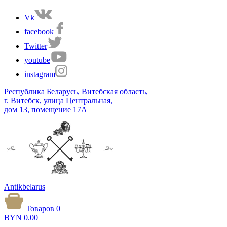
Vk
facebook
Twitter
youtube
instagram
Республика Беларусь, Витебская область,
г. Витебск, улица Центральная,
дом 13, помещение 17А
Antikbelarus
Товаров 0
BYN
0.00