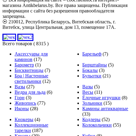
магазина Antikbelarus.by. Все права защищены. Публикация
информации с сайта без разрешения правообладателя
запрещена.
⦿ 210012, Республика Беларусь, Витебская область, г.
Витебск, улица Центральная, дом 13, помещение 17А.
Всего товаров
( 8315 )
Аксессуары для
Барельеф
(7)
каминов
(17)
Барометр
(1)
Бирштайны
(5)
Бисквитницы
(7)
Бокалы
(3)
Бра | Настенные
Бульотки
(21)
светильники
(12)
Вазы
(27)
Вазы
(5)
Ведра для льда
(6)
Весы
(11)
Горн
(3)
Ёлочные игрушки
(8)
Живопись
(77)
Зольники
(15)
Иконы
(28)
Камины антикварные
(33)
Кнокеры
(4)
Кодлеры
(52)
Коллекционные
Колокольчики
(55)
тарелки
(187)
Круэты
(20)
Кубки
(8)