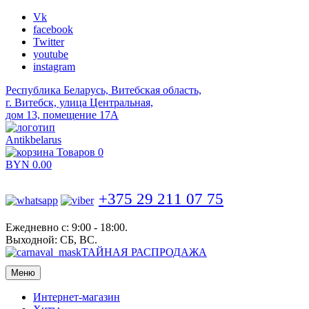
Vk
facebook
Twitter
youtube
instagram
Республика Беларусь, Витебская область,
г. Витебск, улица Центральная,
дом 13, помещение 17А
Antikbelarus
Товаров 0
BYN
0.00
+375 29 211 07 75
Ежедневно с: 9:00 - 18:00.
Выходной: СБ, ВС.
ТАЙНАЯ РАСПРОДАЖА
Меню
Интернет-магазин