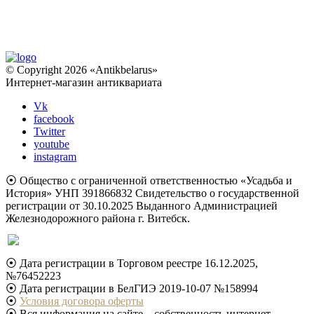
© Copyright 2026 «Antikbelarus»
Интернет-магазин антиквариата
Vk
facebook
Twitter
youtube
instagram
⦿ Общество с ограниченной ответственностью «Усадьба и
История» УНП 391866832 Свидетельство о государственной
регистрации от 30.10.2025 Выданного Администрацией
Железнодорожного района г. Витебск.
⦿ Дата регистрации в Торговом реестре 16.12.2025,
№76452223
⦿ Дата регистрации в БелГИЭ 2019-10-07 №158994
⦿
Условия договора оферты
⦿ Вся информация на сайте – собственность интернет-