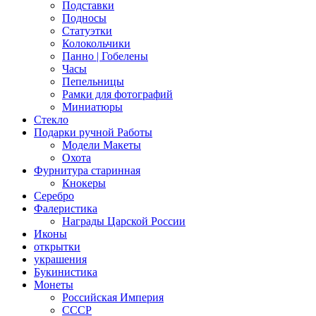
Подставки
Подносы
Статуэтки
Колокольчики
Панно | Гобелены
Часы
Пепельницы
Рамки для фотографий
Миниатюры
Стекло
Подарки ручной Работы
Модели Макеты
Охота
Фурнитура старинная
Кнокеры
Серебро
Фалеристика
Награды Царской России
Иконы
открытки
украшения
Букинистика
Монеты
Российская Империя
СССР