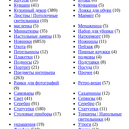
Кувшин
(41)
Кувшины
(5)
Кухонный декор
(389)
Ложка для обуви
(10)
Люстры | Потолочные
Мармит
(5)
светильники
(10)
масленка
(5)
Менажница
(5)
Миниатюры
(35)
Набор для уборки
(7)
Настольные лампы
(13)
Натюрморт
(10)
Новинки
(6853)
Ножницы
(11)
Охота
(6)
Пейзаж
(8)
Пепельницы
(12)
Пивные кружки
(4)
Плакетки
(1)
подковы
(4)
Подносы
(2)
Подставки
(8)
Портрет
(21)
Посуда
(1)
Предметы интерьера
Прочее
(4)
(263)
Рамки для фотографий
Ретро-вещи
(57)
(9)
Самовары
(8)
Сахарницы
(12)
Свет
(41)
Сервизы
(4)
Серебро
(91)
Серебро
(5)
Статуэтки
(180)
Статуэтки
(11)
Столовые приборы
(17)
Торшеры | Напольные
светильники
(4)
украшения
(19)
Утюги
(2)