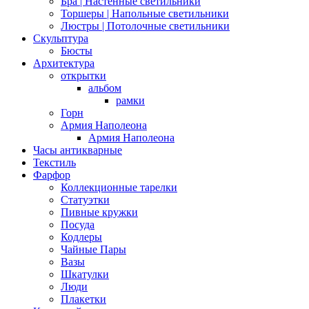
Бра | Настенные светильники
Торшеры | Напольные светильники
Люстры | Потолочные светильники
Скульптура
Бюсты
Архитектура
открытки
альбом
рамки
Горн
Армия Наполеона
Армия Наполеона
Часы антикварные
Текстиль
Фарфор
Коллекционные тарелки
Статуэтки
Пивные кружки
Посуда
Кодлеры
Чайные Пары
Вазы
Шкатулки
Люди
Плакетки