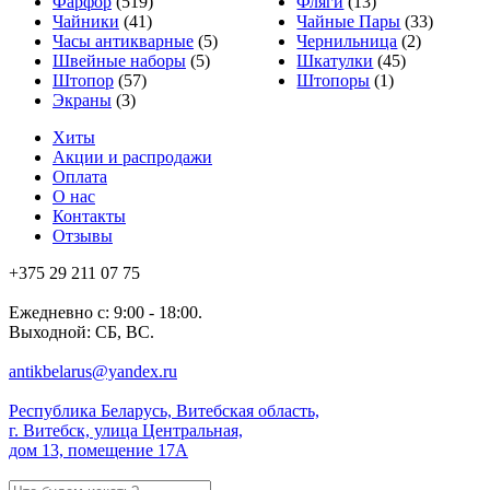
Фарфор
(519)
Фляги
(13)
Чайники
(41)
Чайные Пары
(33)
Часы антикварные
(5)
Чернильница
(2)
Швейные наборы
(5)
Шкатулки
(45)
Штопор
(57)
Штопоры
(1)
Экраны
(3)
Хиты
Акции и распродажи
Оплата
О нас
Контакты
Отзывы
+375 29 211 07 75
Ежедневно с: 9:00 - 18:00.
Выходной: СБ, ВС.
antikbelarus@yandex.ru
Республика Беларусь, Витебская область,
г. Витебск, улица Центральная,
дом 13, помещение 17А