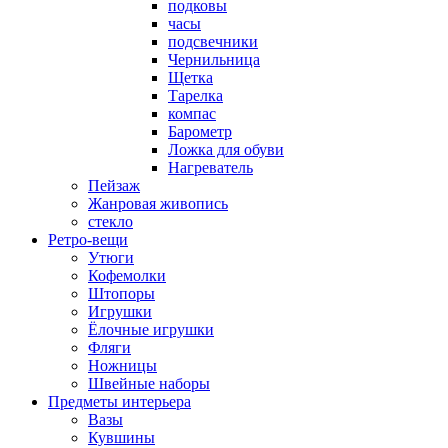
подковы
часы
подсвечники
Чернильница
Щетка
Тарелка
компас
Барометр
Ложка для обуви
Нагреватель
Пейзаж
Жанровая живопись
стекло
Ретро-вещи
Утюги
Кофемолки
Штопоры
Игрушки
Ёлочные игрушки
Фляги
Ножницы
Швейные наборы
Предметы интерьера
Вазы
Кувшины