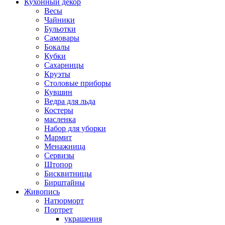
Кухонный декор
Весы
Чайники
Бульотки
Самовары
Бокалы
Кубки
Сахарницы
Круэты
Столовые приборы
Кувшин
Ведра для льда
Костеры
масленка
Набор для уборки
Мармит
Менажница
Сервизы
Штопор
Бисквитницы
Бирштайны
Живопись
Натюрморт
Портрет
украшения