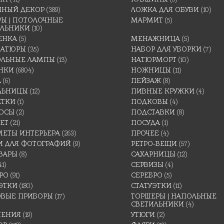
ННЫЙ ДЕКОР
(389)
ЛОЖКА ДЛЯ ОБУВИ
(10)
Ы | ПОТОЛОЧНЫЕ
МАРМИТ
(5)
ИЛЬНИКИ
(10)
ЕНКА
(5)
МЕНАЖНИЦА
(5)
АТЮРЫ
(35)
НАБОР ДЛЯ УБОРКИ
(7)
ОЛЬНЫЕ ЛАМПЫ
(13)
НАТЮРМОРТ
(10)
НКИ
(6804)
НОЖНИЦЫ
(11)
А
(6)
ПЕЙЗАЖ
(8)
ЛЬНИЦЫ
(12)
ПИВНЫЕ КРУЖКИ
(4)
ЕТКИ
(1)
ПОДКОВЫ
(4)
ОСЫ
(2)
ПОДСТАВКИ
(8)
ЕТ
(21)
ПОСУДА
(1)
МЕТЫ ИНТЕРЬЕРА
(263)
ПРОЧЕЕ
(4)
И ДЛЯ ФОТОГРАФИЙ
(9)
РЕТРО-ВЕЩИ
(57)
ВАРЫ
(8)
САХАРНИЦЫ
(12)
41)
СЕРВИЗЫ
(4)
РО
(91)
СЕРЕБРО
(5)
ЭТКИ
(180)
СТАТУЭТКИ
(11)
ОВЫЕ ПРИБОРЫ
(17)
ТОРШЕРЫ | НАПОЛЬНЫЕ
СВЕТИЛЬНИКИ
(4)
ШЕНИЯ
(19)
УТЮГИ
(2)