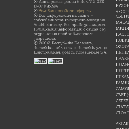
⦿ Дата регистрации в БелГИЭ 2019-
КУХО
10-07 №158994
⦿
Условия договора оферты
ЛЮСТР
⦿ Вся информация на сайте –
СВЕТ
собственность интернет-магазина
МАСЛ
Antikbelarus.by. Все права защищены.
МИНИ
Публикация информации с сайта без
разрешения правообладателя
НАСТ
запрещена.
НОВИ
⦿ 210012, Республика Беларусь,
ОХОТ
Витебская область, г. Витебск, улица
Центральная, дом 13, помещение 17А.
ПЕПЕ
ПЛАК
ПОДН
ПОРТР
ПРЕД
РАМК
САМО
СВЕТ
(
СЕРЕБ
СТАТУ
СТОЛ
УКРА