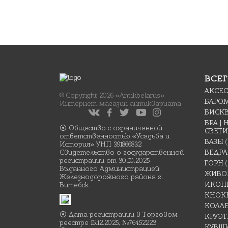
ВСЕГ
АКСЕ
© Copyright 2026 «Antikbelarus»
БАРО
Интернет-магазин антиквариата
БИСК
БРА |
⦿ Общество с ограниченной
СВЕТ
ответственностью «Усадьба и
ВАЗЫ
История» УНП 391866832
Свидетельство о государственной
ВЕДРА
регистрации от 30.10.2025
ГОРН
(
Выданного Администрацией
ЖИВО
Железнодорожного района г.
ИКОН
Витебск.
КНОК
КОЛЛ
⦿ Дата регистрации в Торговом
КРУЭ
реестре 16.12.2025, №76452223
КУВШ