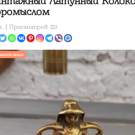
нтажный Латунный Колоко
оромыслом
. |
Просмотров: 119
алось мало