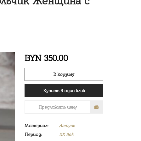
льчик Женщина с
BYN
350.00
В корзину
Купить в один клик
Предложить цену
Материал:
Латунь
Период:
XX век