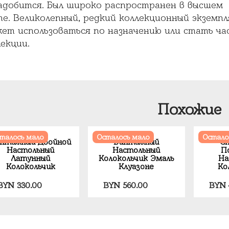
адобится. Был широко распространен в высшем
те. Великолепный, редкий коллекционный экземпл
ет использоваться по назначению или стать ча
екции.
Похожие
талось мало
Осталось мало
Остало
нтажный Двойной
Винтажный
С
Настольный
Настольный
П
Латунный
Колокольчик Эмаль
На
Колокольчик
Клуазоне
Ко
BYN
330.00
BYN
560.00
BYN