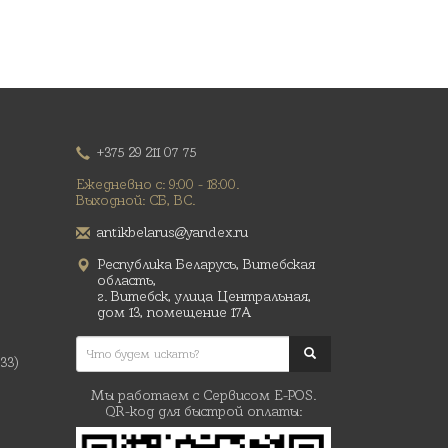
+375 29 211 07 75
Ежедневно с: 9:00 - 18:00.
Выходной: СБ, ВС.
antikbelarus@yandex.ru
Республика Беларусь, Витебская
область,
г. Витебск, улица Центральная,
дом 13, помещение 17А
(33)
Мы работаем с Сервисом E-POS.
QR-код для быстрой оплаты: