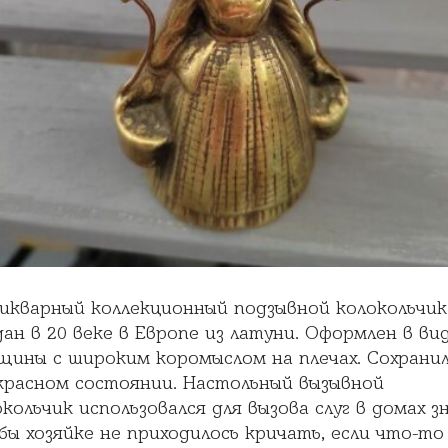
икварный коллекционный подзывной колокольчик
ан в 20 веке в Европе из латуни. Оформлен в ви
щины с широким коромыслом на плечах. Сохранил
красном состоянии. Настольный вызывной
кольчик использовался для вызова слуг в домах з
бы хозяйке не приходилось кричать, если что-то