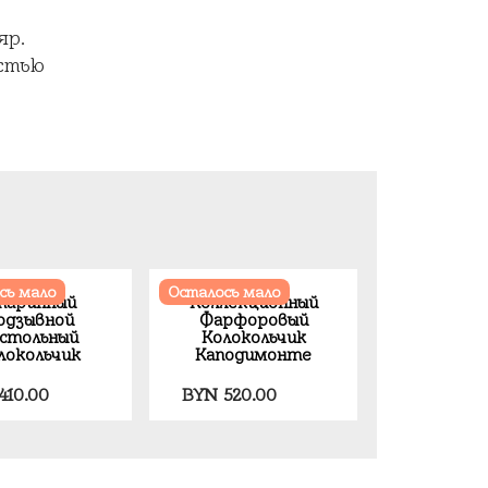
яр.
стью
сь мало
Осталось мало
таринный
Коллекционный
одзывной
Фарфоровый
стольный
Колокольчик
локольчик
Каподимонте
410.00
BYN
520.00