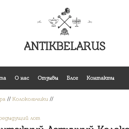
ANTIKBELARUS
та
О нас
Отзывы
Блог
Контакты
ра
//
Колокольчики
//
Предыдущий лот