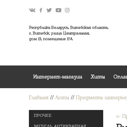
Республика Беларусь, Витебская область,
г. Витебск, улица Центральная,
дом 13, помещение 17А
Интернет-магазин
Хиты
Опла
Главная
//
Лоты
//
Предметы интерье
ПРОЧЕЕ
<- 
МЕБЕЛЬ АНТИКВАРНАЯ