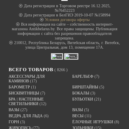
⦿ Дата регистрации в Торговом реестре 16.12.2025,
№76452223
⦿ Дата регистрации в БелГИЭ 2019-10-07 №158994
⦿
Условия договора оферты
⦿ Вся информация на сайте – собственность интернет-
магазина Antikbelarus.by. Все права защищены. Публикация
информации с сайта без разрешения правообладателя
запрещена.
⦿ 210012, Республика Беларусь, Витебская область, г. Витебск,
улица Центральная, дом 13, помещение 17А.
ВСЕГО ТОВАРОВ
( 8266 )
АКСЕССУАРЫ ДЛЯ
БАРЕЛЬЕФ
(7)
КАМИНОВ
(17)
БАРОМЕТР
(1)
БИРШТАЙНЫ
(5)
БИСКВИТНИЦЫ
(7)
БОКАЛЫ
(3)
БРА | НАСТЕННЫЕ
БУЛЬОТКИ
(21)
СВЕТИЛЬНИКИ
(12)
ВАЗЫ
(27)
ВАЗЫ
(5)
ВЕДРА ДЛЯ ЛЬДА
(6)
ВЕСЫ
(11)
ГОРН
(3)
ЁЛОЧНЫЕ ИГРУШКИ
(8)
ЖИВОПИСЬ
(77)
ЗОЛЬНИКИ
(15)