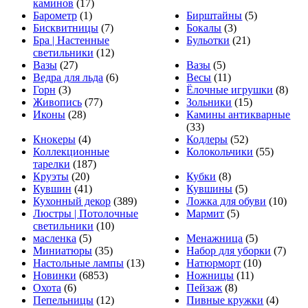
каминов
(17)
Барометр
(1)
Бирштайны
(5)
Бисквитницы
(7)
Бокалы
(3)
Бра | Настенные
Бульотки
(21)
светильники
(12)
Вазы
(27)
Вазы
(5)
Ведра для льда
(6)
Весы
(11)
Горн
(3)
Ёлочные игрушки
(8)
Живопись
(77)
Зольники
(15)
Иконы
(28)
Камины антикварные
(33)
Кнокеры
(4)
Кодлеры
(52)
Коллекционные
Колокольчики
(55)
тарелки
(187)
Круэты
(20)
Кубки
(8)
Кувшин
(41)
Кувшины
(5)
Кухонный декор
(389)
Ложка для обуви
(10)
Люстры | Потолочные
Мармит
(5)
светильники
(10)
масленка
(5)
Менажница
(5)
Миниатюры
(35)
Набор для уборки
(7)
Настольные лампы
(13)
Натюрморт
(10)
Новинки
(6853)
Ножницы
(11)
Охота
(6)
Пейзаж
(8)
Пепельницы
(12)
Пивные кружки
(4)