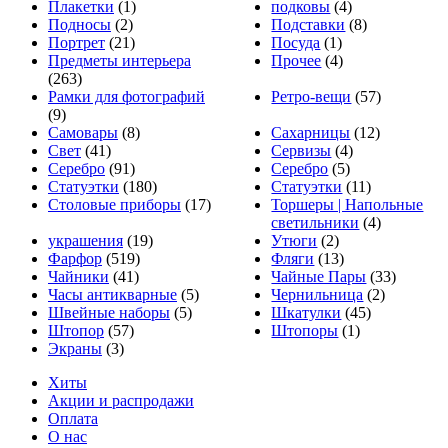
Плакетки
(1)
подковы
(4)
Подносы
(2)
Подставки
(8)
Портрет
(21)
Посуда
(1)
Предметы интерьера
Прочее
(4)
(263)
Рамки для фотографий
Ретро-вещи
(57)
(9)
Самовары
(8)
Сахарницы
(12)
Свет
(41)
Сервизы
(4)
Серебро
(91)
Серебро
(5)
Статуэтки
(180)
Статуэтки
(11)
Столовые приборы
(17)
Торшеры | Напольные
светильники
(4)
украшения
(19)
Утюги
(2)
Фарфор
(519)
Фляги
(13)
Чайники
(41)
Чайные Пары
(33)
Часы антикварные
(5)
Чернильница
(2)
Швейные наборы
(5)
Шкатулки
(45)
Штопор
(57)
Штопоры
(1)
Экраны
(3)
Хиты
Акции и распродажи
Оплата
О нас