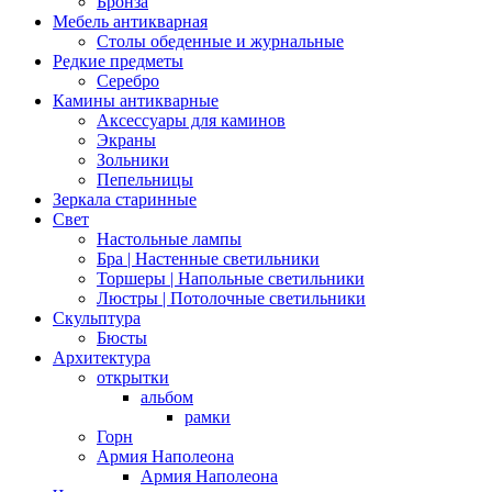
Бронза
Мебель антикварная
Столы обеденные и журнальные
Редкие предметы
Серебро
Камины антикварные
Аксессуары для каминов
Экраны
Зольники
Пепельницы
Зеркала старинные
Свет
Настольные лампы
Бра | Настенные светильники
Торшеры | Напольные светильники
Люстры | Потолочные светильники
Скульптура
Бюсты
Архитектура
открытки
альбом
рамки
Горн
Армия Наполеона
Армия Наполеона