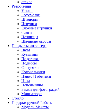
стекло
Ретро-вещи
Утюги
Кофемолки
Штопоры
Игрушки
Ёлочные игрушки
Фляги
Ножницы
Швейные наборы
Предметы интерьера
Вазы
Кувшины
Подставки
Подносы
Статуэтки
Колокольчики
Панно | Гобелены
Часы
Пепельницы
Рамки для фотографий
Миниатюры
Стекло
Подарки ручной Работы
Модели Макеты