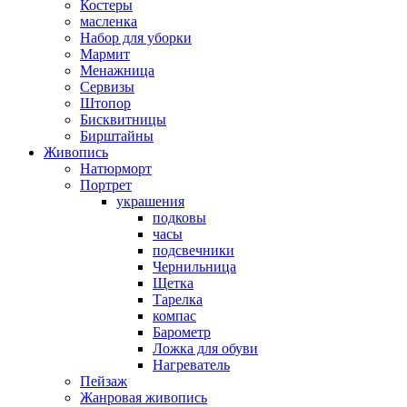
Костеры
масленка
Набор для уборки
Мармит
Менажница
Сервизы
Штопор
Бисквитницы
Бирштайны
Живопись
Натюрморт
Портрет
украшения
подковы
часы
подсвечники
Чернильница
Щетка
Тарелка
компас
Барометр
Ложка для обуви
Нагреватель
Пейзаж
Жанровая живопись