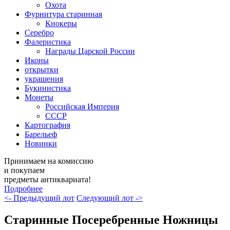
Охота
Фурнитура старинная
Кнокеры
Серебро
Фалеристика
Награды Царской России
Иконы
открытки
украшения
Букинистика
Монеты
Российская Империя
СССР
Картография
Барельеф
Новинки
Принимаем на комиссию
и покупаем
предметы антиквариата!
Подробнее
<- Предыдущий лот
Следующий лот ->
Старинные Посеребренные Ножницы