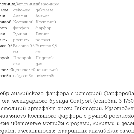
евр английского фарфора с историей Фарфоров
 от легендарного бренда Coalport (основан в 1750
астоящий артефакт эпохи Виктории. Изготовле
миального костяного фарфора с ручной росписью
ные цветочные мотивы с розами, лилиями и зеле
едают элегантность старинных английских салон