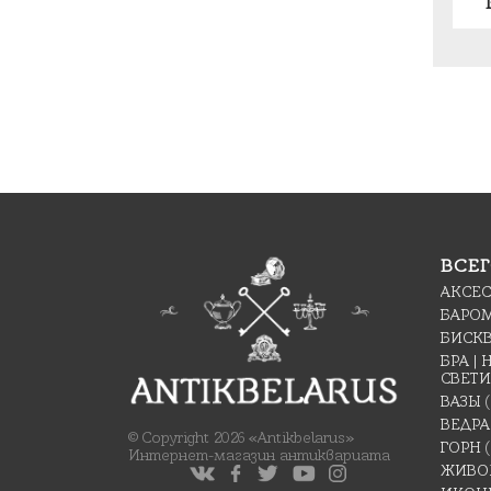
ВСЕГ
АКСЕ
БАРО
БИСК
БРА |
СВЕТ
ВАЗЫ
ВЕДРА
© Copyright 2026 «Antikbelarus»
ГОРН
(
Интернет-магазин антиквариата
ЖИВО