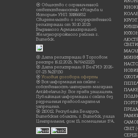
ИКОН
⦿ Общество с ограниченной
КНОК
ответственностью «Усадьба и
КОЛЛ
История» УНП 391866832
Свидетельство о государственной
КРУЭ
регистрации от 30.10.2025
КУВШ
Выданного Администрацией
КУХО
Железнодорожного района г.
Витебск.
ЛЮСТР
СВЕТ
МАСЛ
⦿ Дата регистрации в Торговом
МИНИ
реестре 16.12.2025, №76452223
НАСТ
⦿ Дата регистрации в БелГИЭ 2026-
НОВИ
07-23 №217130
⦿
Условия договора оферты
ОХОТ
⦿ Вся информация на сайте –
ПЕПЕ
собственность интернет-магазина
ПЛАК
Antikbelarus.by. Все права защищены.
ПОДН
Публикация информации с сайта без
разрешения правообладателя
ПОРТР
запрещена.
ПРЕД
⦿ 210012, Республика Беларусь,
РАМК
Витебская область, г. Витебск, улица
Центральная, дом 13, помещение 17А.
САМО
СВЕТ
(
СЕРЕБ