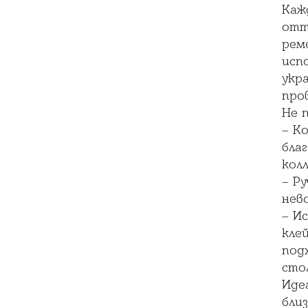
Каж
отт
рем
исп
укра
про
Не 
– К
бла
колл
– Р
нев
– И
кле
под
сто
Иде
близ