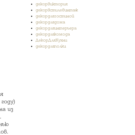
декорвиктория
декорвстилевинтаж
декордлягостиной
декордлядома
декордляинтерьера
декордлякомода
ДекорДляКухни
декордляполки
ДекорДляСтола
декордлястоловой
декордома
декорпрованс
коллекционнаяПосуда
костянойфарфор
подарок
ая
подарокдляженщины
ручнаяроспись
 году)
статуэткадляколлекции
на из
фарфороваяваза
.
фарфороваяработа
нью
фарфоровыйдекор
Цветы
ов.