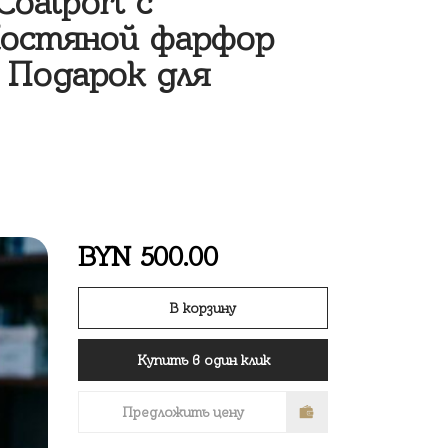
oalport с
Костяной фарфор
м Подарок для
BYN
500.00
В корзину
Купить в один клик
Предложить цену