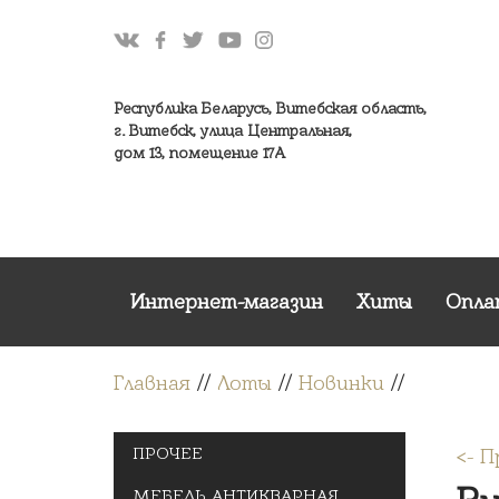
Республика Беларусь, Витебская область,
г. Витебск, улица Центральная,
дом 13, помещение 17А
Интернет-магазин
Хиты
Опла
Главная
//
Лоты
//
Новинки
//
ПРОЧЕЕ
<- 
МЕБЕЛЬ АНТИКВАРНАЯ