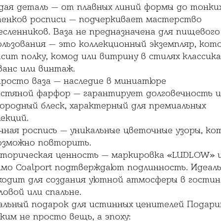
дая деталь — от плавных линий формы до тонки
енков росписи — подчеркивает мастерство
есленников. Ваза не предназначена для пищевого
ользования — это коллекционный экземпляр, кот
сит полку, комод или витрину в стилях классика
ванс или винтаж.
просто ваза — наследие в миниатюре
остяной фарфор — гарантирует долговечность и
городный блеск, характерный для премиальных
екций.
учная роспись — уникальные цветочные узоры, ко
озможно повторить.
сторическая ценность — маркировка «LUDLOW» 
ймо Coalport подтверждают подлинность. Идеал
ходит для создания уютной атмосферы в гостин
ловой или спальне.
альный подарок для истинных ценителей Подар
ким не просто вещь, а эпоху: