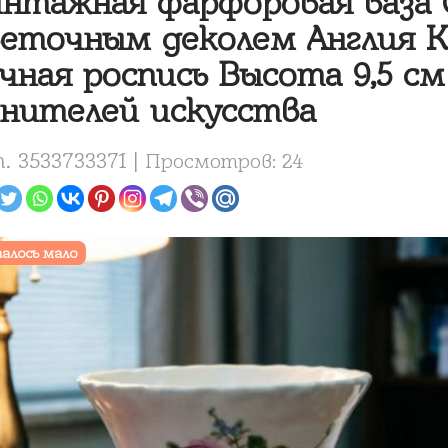
нтажная фарфоровая ваза C
еточным деколем Англия 
чная роспись Высота 9,5 с
нителей искусства
. 3533733371 |
Просмотров: 24
алось мало