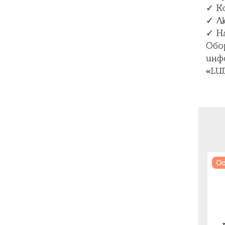
✓ К
✓ Л
✓ Н
Обо
инф
«LU
Ос