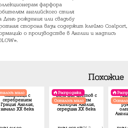
оллекционерам фарфора
юбителям английского стиля
а День рождения или свадьбу
ротная сторона вазы содержит клеймо Coalport,
ормацию о производстве в Англии и надпись
DLOW».
Похожие
талось мало
Распродажа
Расп
Сахарница с
Ваза для цветов с
Ан
серебрением
серебрением
ш
Осталось мало
Остало
Грация Англия,
Астория Англия,
ру
начало XX века
середина XX века
оле
Англия