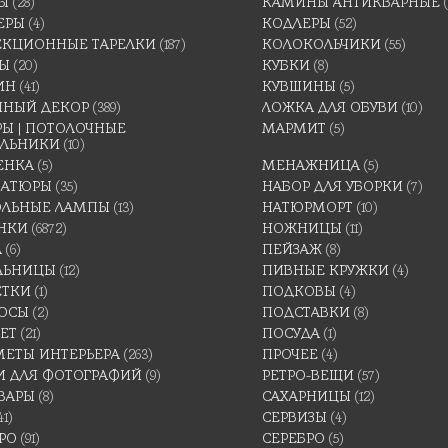
Ы
(28)
КАМИНЫ АНТИКВАРНЫЕ
ЕРЫ
(4)
КОДЛЕРЫ
(52)
ЕКЦИОННЫЕ ТАРЕЛКИ
(187)
КОЛОКОЛЬЧИКИ
(55)
ТЫ
(20)
КУБКИ
(8)
ИН
(41)
КУВШИНЫ
(5)
ННЫЙ ДЕКОР
(389)
ЛОЖКА ДЛЯ ОБУВИ
(10)
Ы | ПОТОЛОЧНЫЕ
МАРМИТ
(5)
ИЛЬНИКИ
(10)
ЕНКА
(5)
МЕНАЖНИЦА
(5)
АТЮРЫ
(35)
НАБОР ДЛЯ УБОРКИ
(7)
ОЛЬНЫЕ ЛАМПЫ
(13)
НАТЮРМОРТ
(10)
НКИ
(6872)
НОЖНИЦЫ
(11)
А
(6)
ПЕЙЗАЖ
(8)
ЛЬНИЦЫ
(12)
ПИВНЫЕ КРУЖКИ
(4)
ЕТКИ
(1)
ПОДКОВЫ
(4)
ОСЫ
(2)
ПОДСТАВКИ
(8)
ЕТ
(21)
ПОСУДА
(1)
МЕТЫ ИНТЕРЬЕРА
(263)
ПРОЧЕЕ
(4)
И ДЛЯ ФОТОГРАФИЙ
(9)
РЕТРО-ВЕЩИ
(57)
ВАРЫ
(8)
САХАРНИЦЫ
(12)
41)
СЕРВИЗЫ
(4)
РО
(91)
СЕРЕБРО
(5)