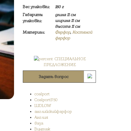
Вес упаковки:
180 г
Габариты
длина 11 см
ширина 11 см
упаковки:
высота 11 см
Материал:
Фарфор
,
Костяной
фарфор
СПЕЦИАЛЬНОЕ
ПРЕДЛОЖЕНИЕ
Задать вопрос
coalport
Coalport1750
LUDLOW
английскийфарфор
Англия
ваза
Винтаж