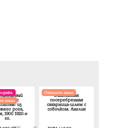
родажа
Осталось мало
тикварный
Винтажная
топор с
посеребренная
сь мало
коятью из
сахарница-шлем с
ньего рога,
совочком. Англия
, 1900 1920-е
гг.