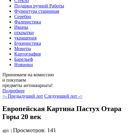
Стекло
Подарки ручной Работы
Фурнитура старинная
Серебро
Фалеристика
Иконы
открытки
украшения
Букинистика
Монеты
Картография
Барельеф
Новинки
Принимаем на комиссию
и покупаем
предметы антиквариата!
Подробнее
<- Предыдущий лот
Следующий лот ->
Европейская Картина Пастух Отара
Горы 20 век
Просмотров: 141
арт. |