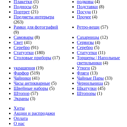
Плакетки
(1)
подковы
(4)
Подносы
(2)
Подставки
(8)
Портрет
(21)
Посуда
(1)
Предметы интерьера
Прочее
(4)
(263)
Рамки для фотографий
Ретро-вещи
(57)
(9)
Самовары
(8)
Сахарницы
(12)
Свет
(41)
Сервизы
(4)
Серебро
(91)
Серебро
(5)
Статуэтки
(180)
Статуэтки
(11)
Столовые приборы
(17)
Торшеры | Напольные
светильники
(4)
украшения
(19)
Утюги
(2)
Фарфор
(519)
Фляги
(13)
Чайники
(41)
Чайные Пары
(33)
Часы антикварные
(5)
Чернильница
(2)
Швейные наборы
(5)
Шкатулки
(45)
Штопор
(57)
Штопоры
(1)
Экраны
(3)
Хиты
Акции и распродажи
Оплата
О нас