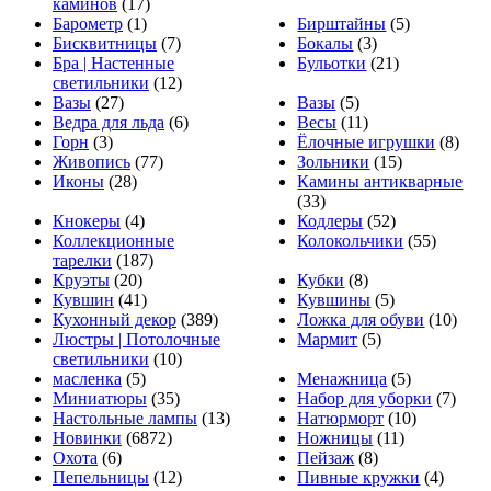
каминов
(17)
Барометр
(1)
Бирштайны
(5)
Бисквитницы
(7)
Бокалы
(3)
Бра | Настенные
Бульотки
(21)
светильники
(12)
Вазы
(27)
Вазы
(5)
Ведра для льда
(6)
Весы
(11)
Горн
(3)
Ёлочные игрушки
(8)
Живопись
(77)
Зольники
(15)
Иконы
(28)
Камины антикварные
(33)
Кнокеры
(4)
Кодлеры
(52)
Коллекционные
Колокольчики
(55)
тарелки
(187)
Круэты
(20)
Кубки
(8)
Кувшин
(41)
Кувшины
(5)
Кухонный декор
(389)
Ложка для обуви
(10)
Люстры | Потолочные
Мармит
(5)
светильники
(10)
масленка
(5)
Менажница
(5)
Миниатюры
(35)
Набор для уборки
(7)
Настольные лампы
(13)
Натюрморт
(10)
Новинки
(6872)
Ножницы
(11)
Охота
(6)
Пейзаж
(8)
Пепельницы
(12)
Пивные кружки
(4)