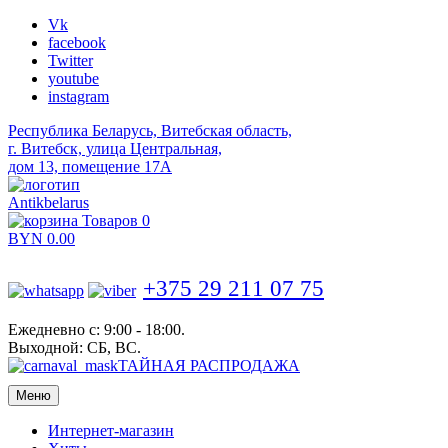
Vk
facebook
Twitter
youtube
instagram
Республика Беларусь, Витебская область,
г. Витебск, улица Центральная,
дом 13, помещение 17А
Antikbelarus
Товаров 0
BYN
0.00
+375 29 211 07 75
Ежедневно с: 9:00 - 18:00.
Выходной: СБ, ВС.
ТАЙНАЯ РАСПРОДАЖА
Меню
Интернет-магазин