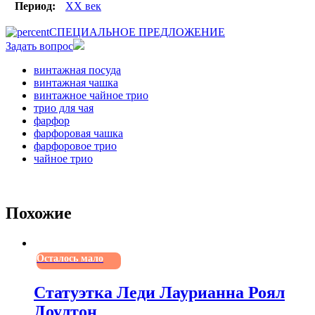
Период:
XX век
СПЕЦИАЛЬНОЕ ПРЕДЛОЖЕНИЕ
Задать вопрос
винтажная посуда
винтажная чашка
винтажное чайное трио
трио для чая
фарфор
фарфоровая чашка
фарфоровое трио
чайное трио
Похожие
Осталось мало
Статуэтка Леди Лаурианна Роял
Доултон