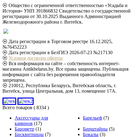
⦿ Общество с ограниченной ответственностью «Усадьба и
История» УНП 391866832 Свидетельство о государственной
регистрации от 30.10.2025 Выданного Администрацией
Железнодорожного района г. Витебск.
⦿ Дата регистрации в Торговом реестре 16.12.2025,
№76452223
⦿ Дата регистрации в БелГИЭ 2026-07-23 №217130
⦿
Условия договора оферты
⦿ Вся информация на сайте – собственность интернет-
магазина Antikbelarus.by. Все права защищены. Публикация
информации с сайта без разрешения правообладателя
запрещена.
⦿ 210012, Республика Беларусь, Витебская область, г.
Витебск, улица Центральная, дом 13, помещение 17А.
Всего товаров
( 8334 )
Аксессуары для
Барельеф
(7)
каминов
(17)
Барометр
(1)
Бирштайны
(5)
Бисквитницы
(7)
Бокалы
(3)