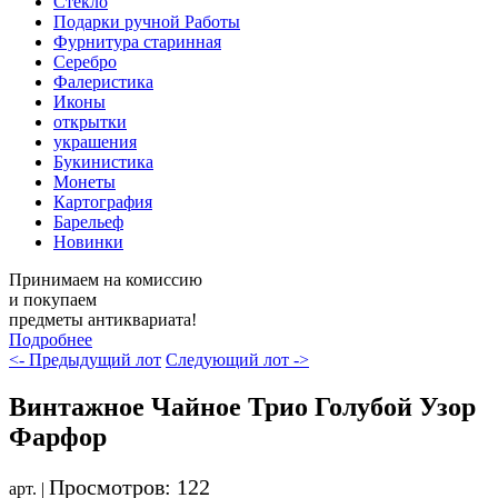
Стекло
Подарки ручной Работы
Фурнитура старинная
Серебро
Фалеристика
Иконы
открытки
украшения
Букинистика
Монеты
Картография
Барельеф
Новинки
Принимаем на комиссию
и покупаем
предметы антиквариата!
Подробнее
<- Предыдущий лот
Следующий лот ->
Винтажное Чайное Трио Голубой Узор
Фарфор
Просмотров: 122
арт. |