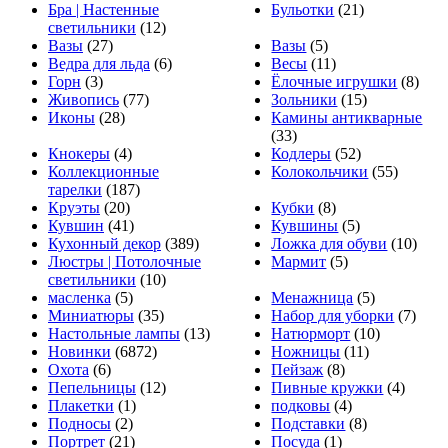
Бра | Настенные
Бульотки
(21)
светильники
(12)
Вазы
(27)
Вазы
(5)
Ведра для льда
(6)
Весы
(11)
Горн
(3)
Ёлочные игрушки
(8)
Живопись
(77)
Зольники
(15)
Иконы
(28)
Камины антикварные
(33)
Кнокеры
(4)
Кодлеры
(52)
Коллекционные
Колокольчики
(55)
тарелки
(187)
Круэты
(20)
Кубки
(8)
Кувшин
(41)
Кувшины
(5)
Кухонный декор
(389)
Ложка для обуви
(10)
Люстры | Потолочные
Мармит
(5)
светильники
(10)
масленка
(5)
Менажница
(5)
Миниатюры
(35)
Набор для уборки
(7)
Настольные лампы
(13)
Натюрморт
(10)
Новинки
(6872)
Ножницы
(11)
Охота
(6)
Пейзаж
(8)
Пепельницы
(12)
Пивные кружки
(4)
Плакетки
(1)
подковы
(4)
Подносы
(2)
Подставки
(8)
Портрет
(21)
Посуда
(1)