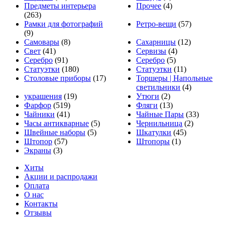
Предметы интерьера
Прочее
(4)
(263)
Рамки для фотографий
Ретро-вещи
(57)
(9)
Самовары
(8)
Сахарницы
(12)
Свет
(41)
Сервизы
(4)
Серебро
(91)
Серебро
(5)
Статуэтки
(180)
Статуэтки
(11)
Столовые приборы
(17)
Торшеры | Напольные
светильники
(4)
украшения
(19)
Утюги
(2)
Фарфор
(519)
Фляги
(13)
Чайники
(41)
Чайные Пары
(33)
Часы антикварные
(5)
Чернильница
(2)
Швейные наборы
(5)
Шкатулки
(45)
Штопор
(57)
Штопоры
(1)
Экраны
(3)
Хиты
Акции и распродажи
Оплата
О нас
Контакты
Отзывы