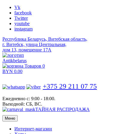
Vk
facebook
Twitter
youtube
instagram
Республика Беларусь, Витебская область,
г. Витебск, улица Центральная,
дом 13, помещение 17А
Antikbelarus
Товаров 0
BYN
0.00
+375 29 211 07 75
Ежедневно с: 9:00 - 18:00.
Выходной: СБ, ВС.
ТАЙНАЯ РАСПРОДАЖА
Меню
Интернет-магазин