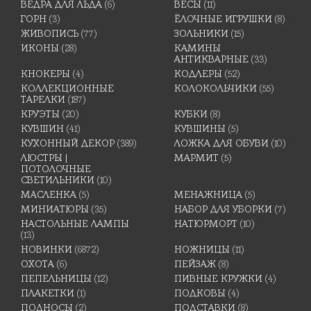
ВЕДРА ДЛЯ ЛЬДА
(6)
ВЕСЫ
(11)
ГОРН
(3)
ЁЛОЧНЫЕ ИГРУШКИ
(8)
ЖИВОПИСЬ
(77)
ЗОЛЬНИКИ
(15)
ИКОНЫ
(28)
КАМИНЫ
АНТИКВАРНЫЕ
(33)
КНОКЕРЫ
(4)
КОДЛЕРЫ
(52)
КОЛЛЕКЦИОННЫЕ
КОЛОКОЛЬЧИКИ
(55)
ТАРЕЛКИ
(187)
КРУЭТЫ
(20)
КУБКИ
(8)
КУВШИН
(41)
КУВШИНЫ
(5)
КУХОННЫЙ ДЕКОР
(389)
ЛОЖКА ДЛЯ ОБУВИ
(10)
ЛЮСТРЫ |
МАРМИТ
(5)
ПОТОЛОЧНЫЕ
СВЕТИЛЬНИКИ
(10)
МАСЛЕНКА
(5)
МЕНАЖНИЦА
(5)
МИНИАТЮРЫ
(35)
НАБОР ДЛЯ УБОРКИ
(7)
НАСТОЛЬНЫЕ ЛАМПЫ
НАТЮРМОРТ
(10)
(13)
НОВИНКИ
(6872)
НОЖНИЦЫ
(11)
ОХОТА
(6)
ПЕЙЗАЖ
(8)
ПЕПЕЛЬНИЦЫ
(12)
ПИВНЫЕ КРУЖКИ
(4)
ПЛАКЕТКИ
(1)
ПОДКОВЫ
(4)
ПОДНОСЫ
(2)
ПОДСТАВКИ
(8)