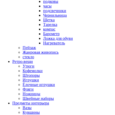
подковы
часы
подсвечники
Чернильница
Щетка
Тарелка
компас
Барометр
Ложка для обуви
Нагреватель
Пейзаж
Жанровая живопись
стекло
Ретро-вещи
Утюги
Кофемолки
Штопоры
Игрушки
Ёлочные игрушки
Фляги
Ножницы
Швейные наборы
Предметы интерьера
Вазы
Кувшины