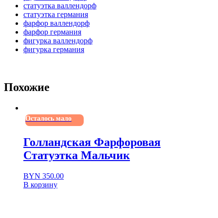
статуэтка валлендорф
статуэтка германия
фарфор валлендорф
фарфор германия
фигурка валлендорф
фигурка германия
Похожие
Осталось мало
Голландская Фарфоровая
Статуэтка Мальчик
BYN
350.00
В корзину