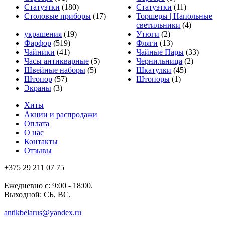
Статуэтки
(180)
Статуэтки
(11)
Столовые приборы
(17)
Торшеры | Напольные
светильники
(4)
украшения
(19)
Утюги
(2)
Фарфор
(519)
Фляги
(13)
Чайники
(41)
Чайные Пары
(33)
Часы антикварные
(5)
Чернильница
(2)
Швейные наборы
(5)
Шкатулки
(45)
Штопор
(57)
Штопоры
(1)
Экраны
(3)
Хиты
Акции и распродажи
Оплата
О нас
Контакты
Отзывы
+375 29 211 07 75
Ежедневно с: 9:00 - 18:00.
Выходной: СБ, ВС.
antikbelarus@yandex.ru