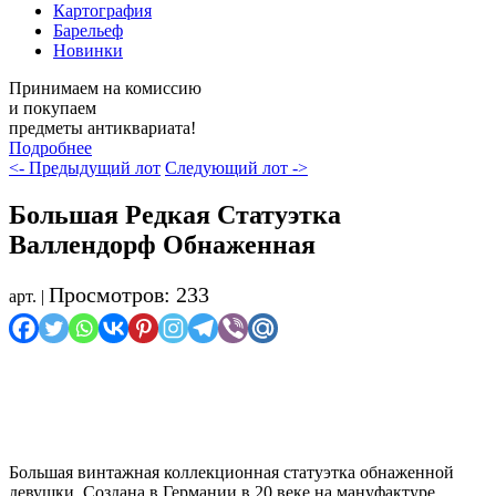
Картография
Барельеф
Новинки
Принимаем на комиссию
и покупаем
предметы антиквариата!
Подробнее
<- Предыдущий лот
Следующий лот ->
Большая Редкая Статуэтка
Валлендорф Обнаженная
Просмотров: 233
арт. |
Осталось мало
Большая винтажная коллекционная статуэтка обнаженной
девушки. Создана в Германии в 20 веке на мануфактуре