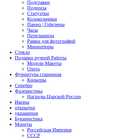
Подставки
Подносы
Статуэтки
Колокольчики
Панно | Гобелены
Часы
Пепельницы
Рамки для фотографий
Миниатюры
Стекло
Подарки ручной Работы
Модели Макеты
Охота
Фурнитура старинная
Кнокеры
Серебро
Фалеристика
Награды Царской России
Иконы
открытки
украшения
Букинистика
Монеты
Российская Империя
СССР