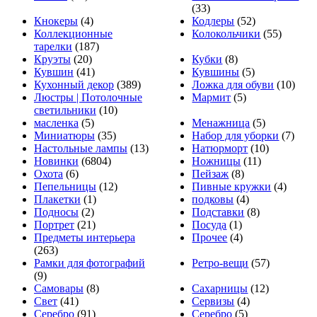
(33)
Кнокеры
(4)
Кодлеры
(52)
Коллекционные
Колокольчики
(55)
тарелки
(187)
Круэты
(20)
Кубки
(8)
Кувшин
(41)
Кувшины
(5)
Кухонный декор
(389)
Ложка для обуви
(10)
Люстры | Потолочные
Мармит
(5)
светильники
(10)
масленка
(5)
Менажница
(5)
Миниатюры
(35)
Набор для уборки
(7)
Настольные лампы
(13)
Натюрморт
(10)
Новинки
(6804)
Ножницы
(11)
Охота
(6)
Пейзаж
(8)
Пепельницы
(12)
Пивные кружки
(4)
Плакетки
(1)
подковы
(4)
Подносы
(2)
Подставки
(8)
Портрет
(21)
Посуда
(1)
Предметы интерьера
Прочее
(4)
(263)
Рамки для фотографий
Ретро-вещи
(57)
(9)
Самовары
(8)
Сахарницы
(12)
Свет
(41)
Сервизы
(4)
Серебро
(91)
Серебро
(5)