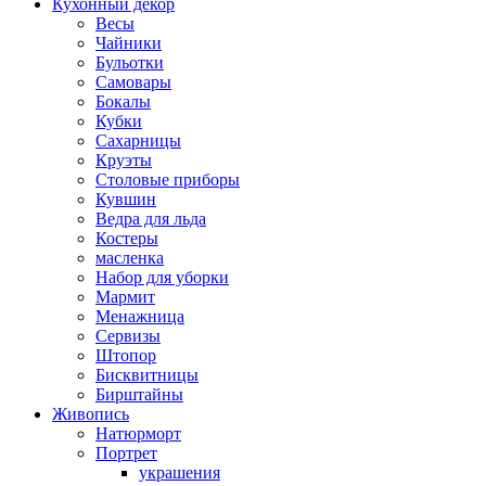
Кухонный декор
Весы
Чайники
Бульотки
Самовары
Бокалы
Кубки
Сахарницы
Круэты
Столовые приборы
Кувшин
Ведра для льда
Костеры
масленка
Набор для уборки
Мармит
Менажница
Сервизы
Штопор
Бисквитницы
Бирштайны
Живопись
Натюрморт
Портрет
украшения