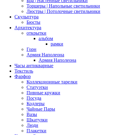
Бра | Настенные светильники
Торшеры | Напольные светильники
Люстры | Потолочные светильники
Скульптура
Бюсты
Архитектура
открытки
альбом
рамки
Горн
Армия Наполеона
Армия Наполеона
Часы антикварные
Текстиль
Фарфор
Коллекционные тарелки
Статуэтки
Пивные кружки
Посуда
Кодлеры
Чайные Пары
Вазы
Шкатулки
Люди
Плакетки