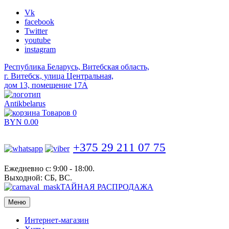
Vk
facebook
Twitter
youtube
instagram
Республика Беларусь, Витебская область,
г. Витебск, улица Центральная,
дом 13, помещение 17А
Antikbelarus
Товаров 0
BYN
0.00
+375 29 211 07 75
Ежедневно с: 9:00 - 18:00.
Выходной: СБ, ВС.
ТАЙНАЯ РАСПРОДАЖА
Меню
Интернет-магазин