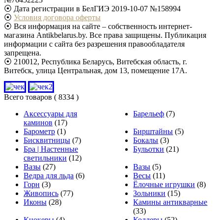
⦿ Дата регистрации в БелГИЭ 2019-10-07 №158994
⦿
Условия договора оферты
⦿ Вся информация на сайте – собственность интернет-
магазина Antikbelarus.by. Все права защищены. Публикация
информации с сайта без разрешения правообладателя
запрещена.
⦿ 210012, Республика Беларусь, Витебская область, г.
Витебск, улица Центральная, дом 13, помещение 17А.
Всего товаров
( 8334 )
Аксессуары для
Барельеф
(7)
каминов
(17)
Барометр
(1)
Бирштайны
(5)
Бисквитницы
(7)
Бокалы
(3)
Бра | Настенные
Бульотки
(21)
светильники
(12)
Вазы
(27)
Вазы
(5)
Ведра для льда
(6)
Весы
(11)
Горн
(3)
Ёлочные игрушки
(8)
Живопись
(77)
Зольники
(15)
Иконы
(28)
Камины антикварные
(33)
Кнокеры
(4)
Кодлеры
(52)