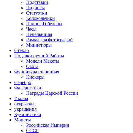
Подставки
Подносы
Статуэтки
Колокольчики
Панно | Гобелены
Часы
Пепельницы
Рамки для фотографий
Миниатюры
Стекло
Подарки ручной Работы
Модели Макеты
Охота
Фурнитура старинная
Кнокеры
Серебро
Фалеристика
Награды Царской России
Иконы
открытки
украшения
Букинистика
Монеты
Российская Империя
СССР