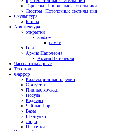
Бра | Настенные светильники
Торшеры | Напольные светильники
Люстры | Потолочные светильники
Скульптура
Бюсты
Архитектура
открытки
альбом
рамки
Горн
Армия Наполеона
Армия Наполеона
Часы антикварные
Текстиль
Фарфор
Коллекционные тарелки
Статуэтки
Пивные кружки
Посуда
Кодлеры
Чайные Пары
Вазы
Шкатулки
Люди
Плакетки