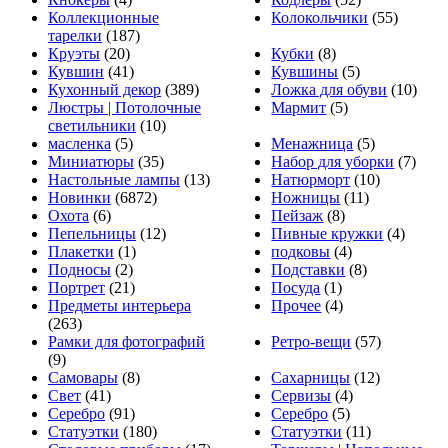
Коллекционные
Колокольчики
(55)
тарелки
(187)
Круэты
(20)
Кубки
(8)
Кувшин
(41)
Кувшины
(5)
Кухонный декор
(389)
Ложка для обуви
(10)
Люстры | Потолочные
Мармит
(5)
светильники
(10)
масленка
(5)
Менажница
(5)
Миниатюры
(35)
Набор для уборки
(7)
Настольные лампы
(13)
Натюрморт
(10)
Новинки
(6872)
Ножницы
(11)
Охота
(6)
Пейзаж
(8)
Пепельницы
(12)
Пивные кружки
(4)
Плакетки
(1)
подковы
(4)
Подносы
(2)
Подставки
(8)
Портрет
(21)
Посуда
(1)
Предметы интерьера
Прочее
(4)
(263)
Рамки для фотографий
Ретро-вещи
(57)
(9)
Самовары
(8)
Сахарницы
(12)
Свет
(41)
Сервизы
(4)
Серебро
(91)
Серебро
(5)
Статуэтки
(180)
Статуэтки
(11)