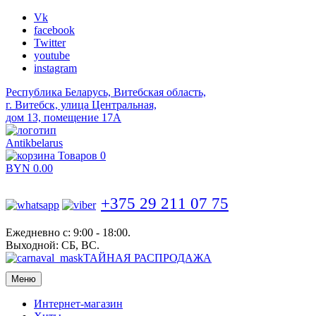
Vk
facebook
Twitter
youtube
instagram
Республика Беларусь, Витебская область,
г. Витебск, улица Центральная,
дом 13, помещение 17А
Antikbelarus
Товаров 0
BYN
0.00
+375 29 211 07 75
Ежедневно с: 9:00 - 18:00.
Выходной: СБ, ВС.
ТАЙНАЯ РАСПРОДАЖА
Меню
Интернет-магазин