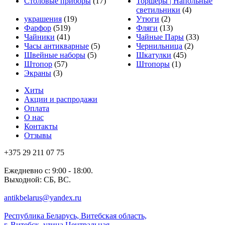
Столовые приборы
(17)
Торшеры | Напольные
светильники
(4)
украшения
(19)
Утюги
(2)
Фарфор
(519)
Фляги
(13)
Чайники
(41)
Чайные Пары
(33)
Часы антикварные
(5)
Чернильница
(2)
Швейные наборы
(5)
Шкатулки
(45)
Штопор
(57)
Штопоры
(1)
Экраны
(3)
Хиты
Акции и распродажи
Оплата
О нас
Контакты
Отзывы
+375 29 211 07 75
Ежедневно с: 9:00 - 18:00.
Выходной: СБ, ВС.
antikbelarus@yandex.ru
Республика Беларусь, Витебская область,
г. Витебск, улица Центральная,