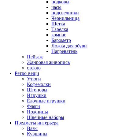
подковы
часы
подсвечники
Чернильница
Щетка
Тарелка
компас
Барометр
Ложка для обуви
Нагреватель
Пейзаж
Жанровая живопись
стекло
Ретро-вещи
Утюги
Кофемолки
Штопоры
Игрушки
Ёлочные игрушки
Фляги
Ножницы
Швейные наборы
Предметы интерьера
Вазы
Кувшины