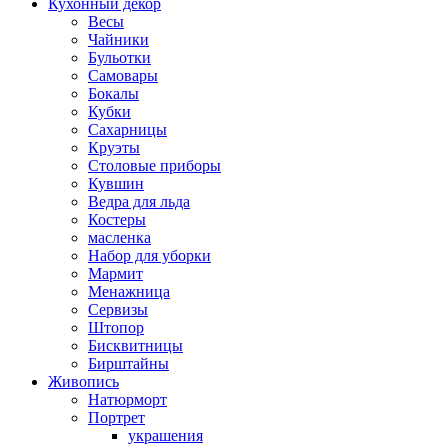
Кухонный декор
Весы
Чайники
Бульотки
Самовары
Бокалы
Кубки
Сахарницы
Круэты
Столовые приборы
Кувшин
Ведра для льда
Костеры
масленка
Набор для уборки
Мармит
Менажница
Сервизы
Штопор
Бисквитницы
Бирштайны
Живопись
Натюрморт
Портрет
украшения