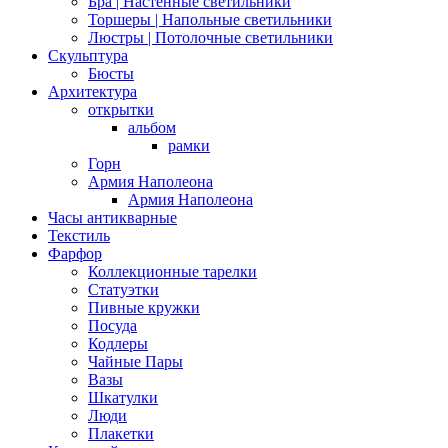
Бра | Настенные светильники
Торшеры | Напольные светильники
Люстры | Потолочные светильники
Скульптура
Бюсты
Архитектура
открытки
альбом
рамки
Горн
Армия Наполеона
Армия Наполеона
Часы антикварные
Текстиль
Фарфор
Коллекционные тарелки
Статуэтки
Пивные кружки
Посуда
Кодлеры
Чайные Пары
Вазы
Шкатулки
Люди
Плакетки