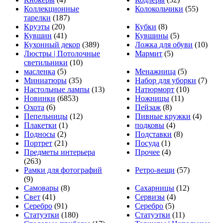
Коллекционные
Колокольчики
(55)
тарелки
(187)
Круэты
(20)
Кубки
(8)
Кувшин
(41)
Кувшины
(5)
Кухонный декор
(389)
Ложка для обуви
(10)
Люстры | Потолочные
Мармит
(5)
светильники
(10)
масленка
(5)
Менажница
(5)
Миниатюры
(35)
Набор для уборки
(7)
Настольные лампы
(13)
Натюрморт
(10)
Новинки
(6853)
Ножницы
(11)
Охота
(6)
Пейзаж
(8)
Пепельницы
(12)
Пивные кружки
(4)
Плакетки
(1)
подковы
(4)
Подносы
(2)
Подставки
(8)
Портрет
(21)
Посуда
(1)
Предметы интерьера
Прочее
(4)
(263)
Рамки для фотографий
Ретро-вещи
(57)
(9)
Самовары
(8)
Сахарницы
(12)
Свет
(41)
Сервизы
(4)
Серебро
(91)
Серебро
(5)
Статуэтки
(180)
Статуэтки
(11)