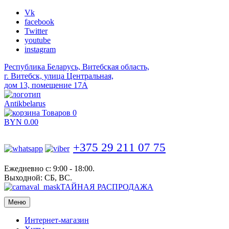
Vk
facebook
Twitter
youtube
instagram
Республика Беларусь, Витебская область,
г. Витебск, улица Центральная,
дом 13, помещение 17А
Antikbelarus
Товаров 0
BYN
0.00
+375 29 211 07 75
Ежедневно с: 9:00 - 18:00.
Выходной: СБ, ВС.
ТАЙНАЯ РАСПРОДАЖА
Меню
Интернет-магазин