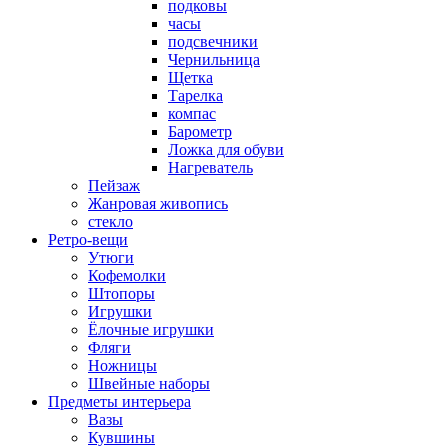
подковы
часы
подсвечники
Чернильница
Щетка
Тарелка
компас
Барометр
Ложка для обуви
Нагреватель
Пейзаж
Жанровая живопись
стекло
Ретро-вещи
Утюги
Кофемолки
Штопоры
Игрушки
Ёлочные игрушки
Фляги
Ножницы
Швейные наборы
Предметы интерьера
Вазы
Кувшины