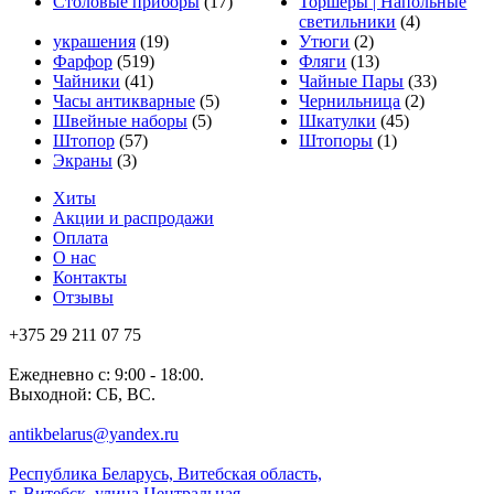
Столовые приборы
(17)
Торшеры | Напольные
светильники
(4)
украшения
(19)
Утюги
(2)
Фарфор
(519)
Фляги
(13)
Чайники
(41)
Чайные Пары
(33)
Часы антикварные
(5)
Чернильница
(2)
Швейные наборы
(5)
Шкатулки
(45)
Штопор
(57)
Штопоры
(1)
Экраны
(3)
Хиты
Акции и распродажи
Оплата
О нас
Контакты
Отзывы
+375 29 211 07 75
Ежедневно с: 9:00 - 18:00.
Выходной: СБ, ВС.
antikbelarus@yandex.ru
Республика Беларусь, Витебская область,
г. Витебск, улица Центральная,