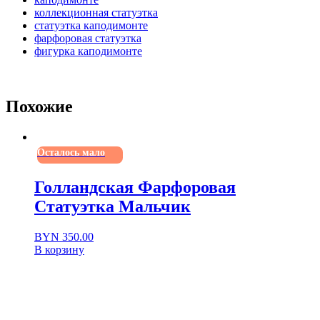
коллекционная статуэтка
статуэтка каподимонте
фарфоровая статуэтка
фигурка каподимонте
Похожие
Осталось мало
Голландская Фарфоровая
Статуэтка Мальчик
BYN
350.00
В корзину