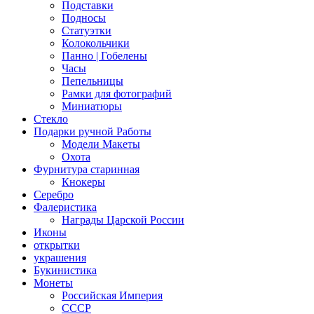
Подставки
Подносы
Статуэтки
Колокольчики
Панно | Гобелены
Часы
Пепельницы
Рамки для фотографий
Миниатюры
Стекло
Подарки ручной Работы
Модели Макеты
Охота
Фурнитура старинная
Кнокеры
Серебро
Фалеристика
Награды Царской России
Иконы
открытки
украшения
Букинистика
Монеты
Российская Империя
СССР