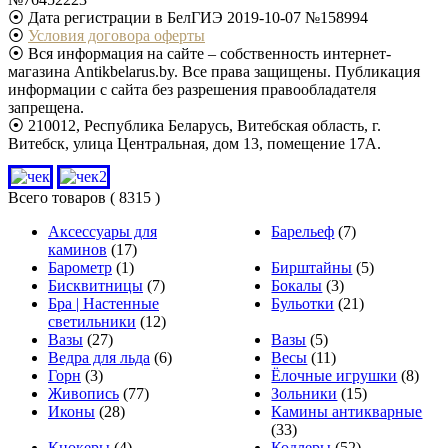
⦿ Дата регистрации в БелГИЭ 2019-10-07 №158994
⦿
Условия договора оферты
⦿ Вся информация на сайте – собственность интернет-
магазина Antikbelarus.by. Все права защищены. Публикация
информации с сайта без разрешения правообладателя
запрещена.
⦿ 210012, Республика Беларусь, Витебская область, г.
Витебск, улица Центральная, дом 13, помещение 17А.
Всего товаров
( 8315 )
Аксессуары для
Барельеф
(7)
каминов
(17)
Барометр
(1)
Бирштайны
(5)
Бисквитницы
(7)
Бокалы
(3)
Бра | Настенные
Бульотки
(21)
светильники
(12)
Вазы
(27)
Вазы
(5)
Ведра для льда
(6)
Весы
(11)
Горн
(3)
Ёлочные игрушки
(8)
Живопись
(77)
Зольники
(15)
Иконы
(28)
Камины антикварные
(33)
Кнокеры
(4)
Кодлеры
(52)