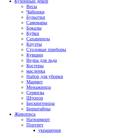
Кухонный декор
Весы
Чайники
Бульотки
Самовары
Бокалы
Кубки
Сахарницы
Круэты
Столовые приборы
Кувшин
Ведра для льда
Костеры
масленка
Набор для уборки
Мармит
Менажница
Сервизы
Штопор
Бисквитницы
Бирштайны
Живопись
Натюрморт
Портрет
украшения