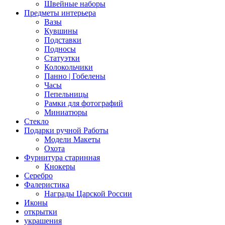
Швейные наборы
Предметы интерьера
Вазы
Кувшины
Подставки
Подносы
Статуэтки
Колокольчики
Панно | Гобелены
Часы
Пепельницы
Рамки для фотографий
Миниатюры
Стекло
Подарки ручной Работы
Модели Макеты
Охота
Фурнитура старинная
Кнокеры
Серебро
Фалеристика
Награды Царской России
Иконы
открытки
украшения