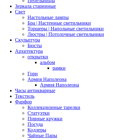
Пепельницы
Зеркала старинные
Свет
Настольные лампы
Бра | Настенные светильники
Торшеры | Напольные светильники
Люстры | Потолочные светильники
Скульптура
Бюсты
Архитектура
открытки
альбом
рамки
Горн
Армия Наполеона
Армия Наполеона
Часы антикварные
Текстиль
Фарфор
Коллекционные тарелки
Статуэтки
Пивные кружки
Посуда
Кодлеры
Чайные Пары