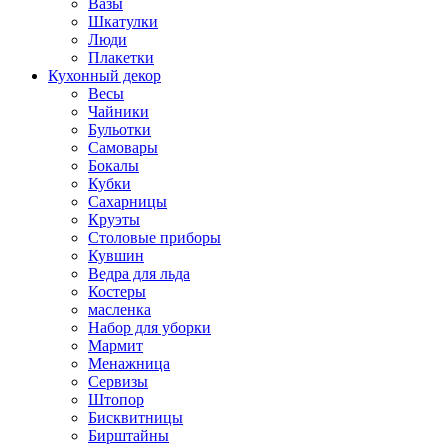
Вазы
Шкатулки
Люди
Плакетки
Кухонный декор
Весы
Чайники
Бульотки
Самовары
Бокалы
Кубки
Сахарницы
Круэты
Столовые приборы
Кувшин
Ведра для льда
Костеры
масленка
Набор для уборки
Мармит
Менажница
Сервизы
Штопор
Бисквитницы
Бирштайны