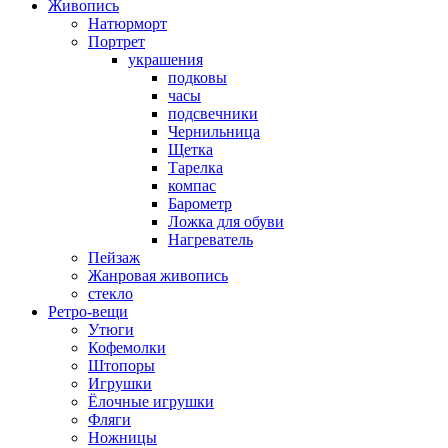
Живопись
Натюрморт
Портрет
украшения
подковы
часы
подсвечники
Чернильница
Щетка
Тарелка
компас
Барометр
Ложка для обуви
Нагреватель
Пейзаж
Жанровая живопись
стекло
Ретро-вещи
Утюги
Кофемолки
Штопоры
Игрушки
Ёлочные игрушки
Фляги
Ножницы