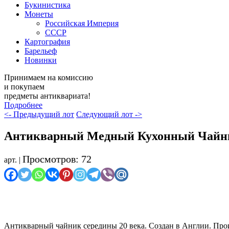
Букинистика
Монеты
Российская Империя
СССР
Картография
Барельеф
Новинки
Принимаем на комиссию
и покупаем
предметы антиквариата!
Подробнее
<- Предыдущий лот
Следующий лот ->
Антикварный Медный Кухонный Чайн
Просмотров: 72
арт. |
Осталось мало
Антикварный чайник середины 20 века. Создан в Англии. Прои